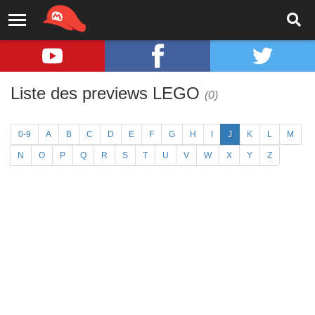
Liste des previews LEGO
(0)
0-9
A
B
C
D
E
F
G
H
I
J
K
L
M
N
O
P
Q
R
S
T
U
V
W
X
Y
Z