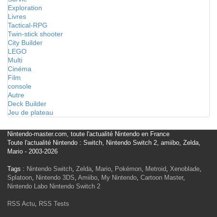
Exploration
Livres
Tactical-RPG
Twin-stick shooter
City Builder
LEGO
Multi
Cinéma
Film
console
Autre
Deck Builder
Jeu de plateau
Nintendo-master.com, toute l'actualité Nintendo en France
Toute l'actualité Nintendo : Switch, Nintendo Switch 2, amiibo, Zelda,
Mario - 2003-2026
Tags :
Nintendo Switch
,
Zelda
,
Mario
,
Pokémon
,
Metroid
,
Xenoblade
,
Splatoon
,
Nintendo 3DS
,
Amiibo
,
My Nintendo
,
Cartoon Master
,
Nintendo Labo
Nintendo Switch 2
RSS Actu
,
RSS Tests