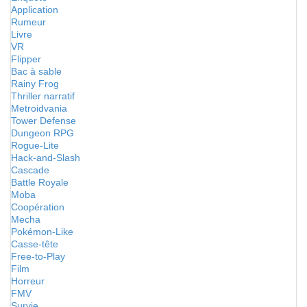
Application
Rumeur
Livre
VR
Flipper
Bac à sable
Rainy Frog
Thriller narratif
Metroidvania
Tower Defense
Dungeon RPG
Rogue-Lite
Hack-and-Slash
Cascade
Battle Royale
Moba
Coopération
Mecha
Pokémon-Like
Casse-tête
Free-to-Play
Film
Horreur
FMV
Survie