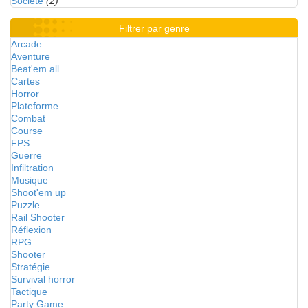
Société
(2)
Filtrer par genre
Arcade
Aventure
Beat'em all
Cartes
Horror
Plateforme
Combat
Course
FPS
Guerre
Infiltration
Musique
Shoot'em up
Puzzle
Rail Shooter
Réflexion
RPG
Shooter
Stratégie
Survival horror
Tactique
Party Game