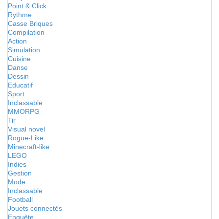
Point & Click
Rythme
Casse Briques
Compilation
Action
Simulation
Cuisine
Danse
Dessin
Educatif
Sport
Inclassable
MMORPG
Tir
Visual novel
Rogue-Like
Minecraft-like
LEGO
Indies
Gestion
Mode
Inclassable
Football
Jouets connectés
Enquête