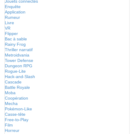
Jouets connectés
Enquête
Application
Rumeur
Livre
VR
Flipper
Bac à sable
Rainy Frog
Thriller narratif
Metroidvania
Tower Defense
Dungeon RPG
Rogue-Lite
Hack-and-Slash
Cascade
Battle Royale
Moba
Coopération
Mecha
Pokémon-Like
Casse-tête
Free-to-Play
Film
Horreur