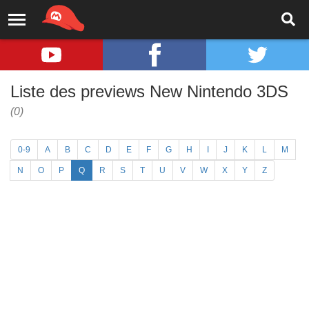
Liste des previews New Nintendo 3DS
(0)
0-9
A
B
C
D
E
F
G
H
I
J
K
L
M
N
O
P
Q
R
S
T
U
V
W
X
Y
Z