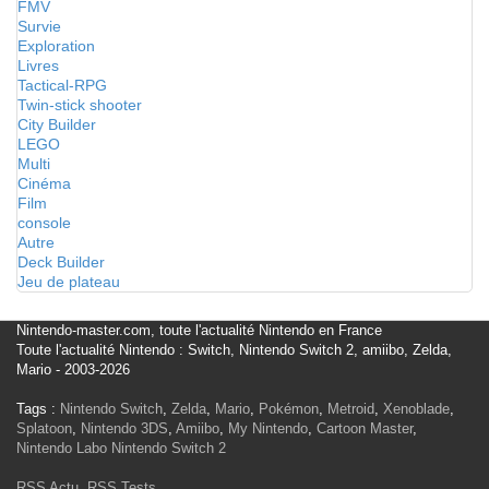
FMV
Survie
Exploration
Livres
Tactical-RPG
Twin-stick shooter
City Builder
LEGO
Multi
Cinéma
Film
console
Autre
Deck Builder
Jeu de plateau
Nintendo-master.com, toute l'actualité Nintendo en France
Toute l'actualité Nintendo : Switch, Nintendo Switch 2, amiibo, Zelda,
Mario - 2003-2026
Tags :
Nintendo Switch
,
Zelda
,
Mario
,
Pokémon
,
Metroid
,
Xenoblade
,
Splatoon
,
Nintendo 3DS
,
Amiibo
,
My Nintendo
,
Cartoon Master
,
Nintendo Labo
Nintendo Switch 2
RSS Actu
,
RSS Tests