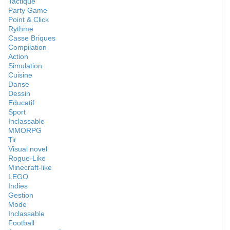
Tactique
Party Game
Point & Click
Rythme
Casse Briques
Compilation
Action
Simulation
Cuisine
Danse
Dessin
Educatif
Sport
Inclassable
MMORPG
Tir
Visual novel
Rogue-Like
Minecraft-like
LEGO
Indies
Gestion
Mode
Inclassable
Football