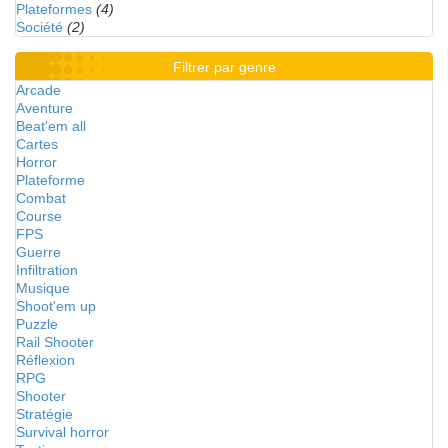
Plateformes
(4)
Société
(2)
Filtrer par genre
Arcade
Aventure
Beat'em all
Cartes
Horror
Plateforme
Combat
Course
FPS
Guerre
Infiltration
Musique
Shoot'em up
Puzzle
Rail Shooter
Réflexion
RPG
Shooter
Stratégie
Survival horror