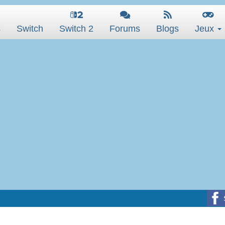
s
Switch
Switch 2
Forums
Blogs
Jeux