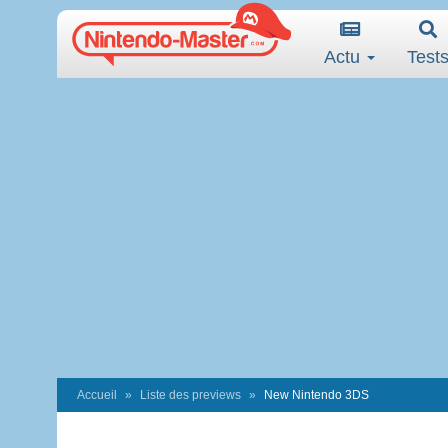
Actu
Test
Accueil
Liste des previews
New Nintendo 3DS