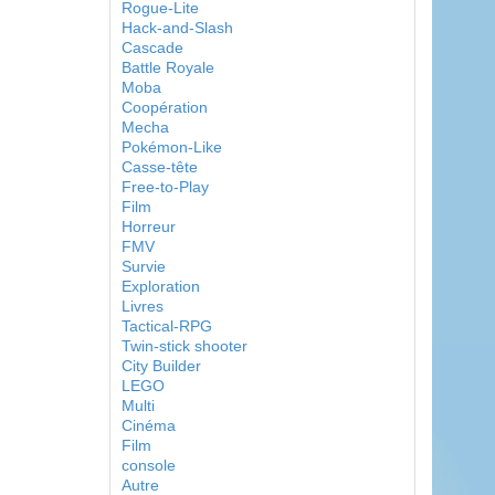
Rogue-Lite
Hack-and-Slash
Cascade
Battle Royale
Moba
Coopération
Mecha
Pokémon-Like
Casse-tête
Free-to-Play
Film
Horreur
FMV
Survie
Exploration
Livres
Tactical-RPG
Twin-stick shooter
City Builder
LEGO
Multi
Cinéma
Film
console
Autre