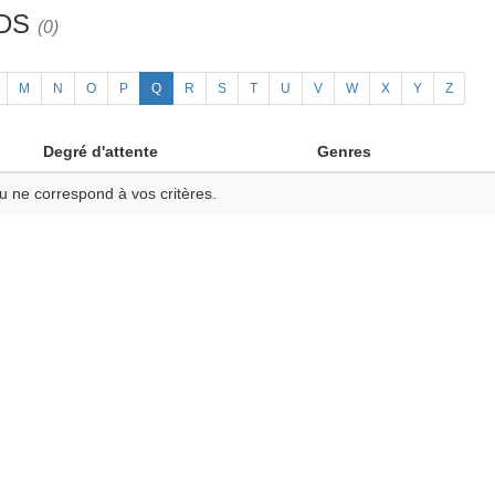
3DS
(0)
M
N
O
P
Q
R
S
T
U
V
W
X
Y
Z
Degré d'attente
Genres
u ne correspond à vos critères.