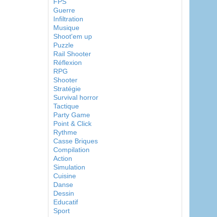
FPS
Guerre
Infiltration
Musique
Shoot'em up
Puzzle
Rail Shooter
Réflexion
RPG
Shooter
Stratégie
Survival horror
Tactique
Party Game
Point & Click
Rythme
Casse Briques
Compilation
Action
Simulation
Cuisine
Danse
Dessin
Educatif
Sport