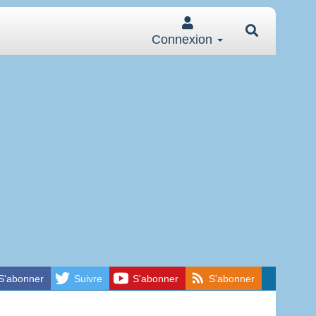
Connexion
S'abonner
Suivre
S'abonner
S'abonner