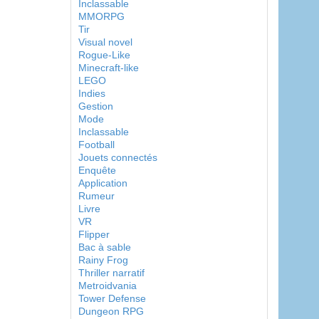
Inclassable
MMORPG
Tir
Visual novel
Rogue-Like
Minecraft-like
LEGO
Indies
Gestion
Mode
Inclassable
Football
Jouets connectés
Enquête
Application
Rumeur
Livre
VR
Flipper
Bac à sable
Rainy Frog
Thriller narratif
Metroidvania
Tower Defense
Dungeon RPG