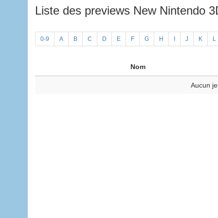
Liste des previews New Nintendo 
0-9
A
B
C
D
E
F
G
H
I
J
K
L
Nom
Aucun je