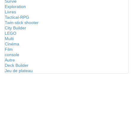
Survie
Exploration
Livres
Tactical-RPG
Twin-stick shooter
City Builder
LEGO
Multi
Cinéma
Film
console
Autre
Deck Builder
Jeu de plateau