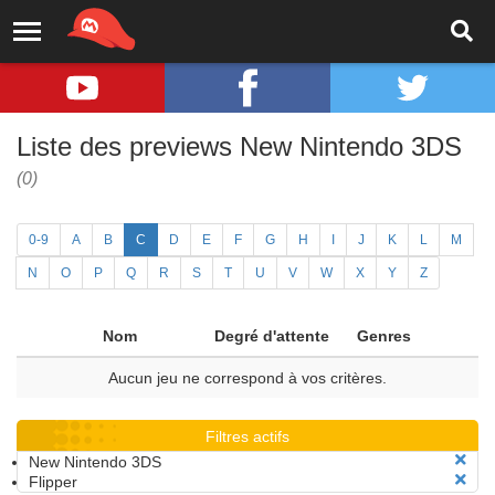
Liste des previews New Nintendo 3DS
(0)
0-9
A
B
C
D
E
F
G
H
I
J
K
L
M
N
O
P
Q
R
S
T
U
V
W
X
Y
Z
Nom
Degré d'attente
Genres
Aucun jeu ne correspond à vos critères.
Filtres actifs
New Nintendo 3DS
Flipper