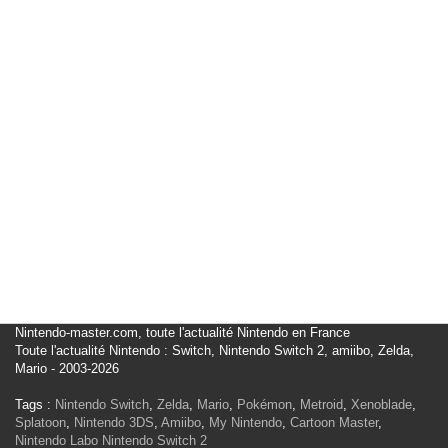
Nintendo-master.com, toute l'actualité Nintendo en France
Toute l'actualité Nintendo : Switch, Nintendo Switch 2, amiibo, Zelda,
Mario - 2003-2026
Tags :
Nintendo Switch
,
Zelda
,
Mario
,
Pokémon
,
Metroid
,
Xenoblade
,
Splatoon
,
Nintendo 3DS
,
Amiibo
,
My Nintendo
,
Cartoon Master
,
Nintendo Labo
Nintendo Switch 2