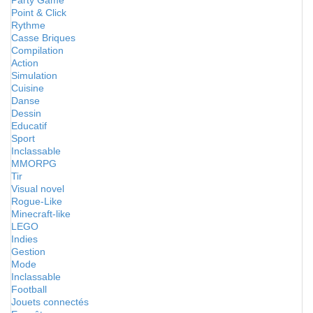
Party Game
Point & Click
Rythme
Casse Briques
Compilation
Action
Simulation
Cuisine
Danse
Dessin
Educatif
Sport
Inclassable
MMORPG
Tir
Visual novel
Rogue-Like
Minecraft-like
LEGO
Indies
Gestion
Mode
Inclassable
Football
Jouets connectés