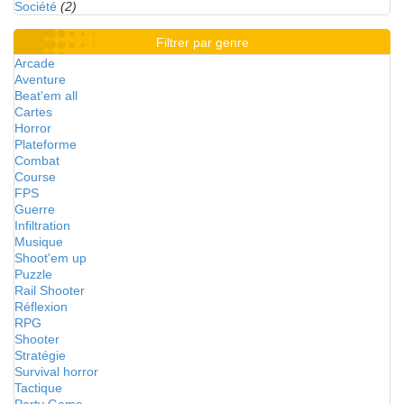
Société
(2)
Filtrer par genre
Arcade
Aventure
Beat'em all
Cartes
Horror
Plateforme
Combat
Course
FPS
Guerre
Infiltration
Musique
Shoot'em up
Puzzle
Rail Shooter
Réflexion
RPG
Shooter
Stratégie
Survival horror
Tactique