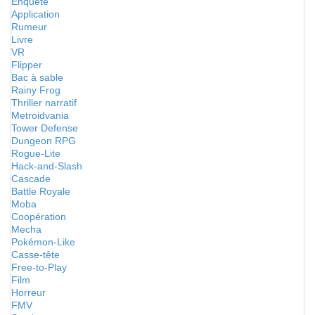
Enquête
Application
Rumeur
Livre
VR
Flipper
Bac à sable
Rainy Frog
Thriller narratif
Metroidvania
Tower Defense
Dungeon RPG
Rogue-Lite
Hack-and-Slash
Cascade
Battle Royale
Moba
Coopération
Mecha
Pokémon-Like
Casse-tête
Free-to-Play
Film
Horreur
FMV