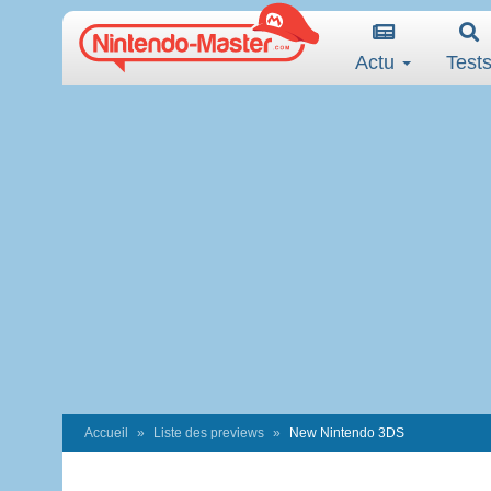
Actu
Test
Accueil
Liste des previews
New Nintendo 3DS