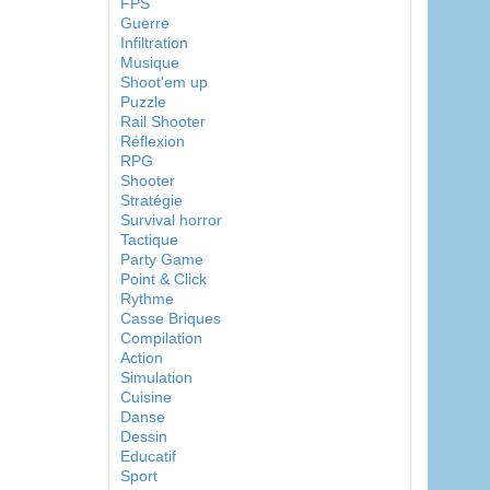
FPS
Guerre
Infiltration
Musique
Shoot'em up
Puzzle
Rail Shooter
Réflexion
RPG
Shooter
Stratégie
Survival horror
Tactique
Party Game
Point & Click
Rythme
Casse Briques
Compilation
Action
Simulation
Cuisine
Danse
Dessin
Educatif
Sport