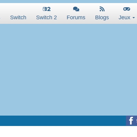
s
Switch
Switch 2
Forums
Blogs
Jeux