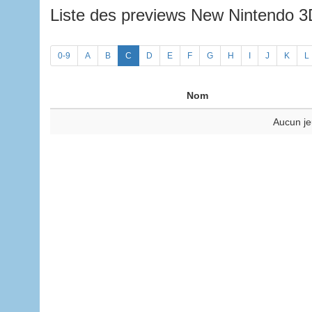
Liste des previews New Nintendo 
0-9
A
B
C
D
E
F
G
H
I
J
K
L
Nom
Aucun je