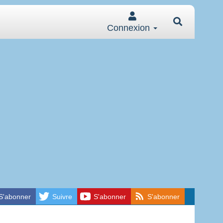
Connexion
S'abonner
Suivre
S'abonner
S'abonner