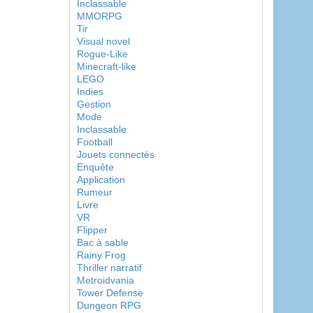
Inclassable
MMORPG
Tir
Visual novel
Rogue-Like
Minecraft-like
LEGO
Indies
Gestion
Mode
Inclassable
Football
Jouets connectés
Enquête
Application
Rumeur
Livre
VR
Flipper
Bac à sable
Rainy Frog
Thriller narratif
Metroidvania
Tower Defense
Dungeon RPG