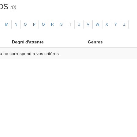
3DS
(0)
M
N
O
P
Q
R
S
T
U
V
W
X
Y
Z
Degré d'attente
Genres
u ne correspond à vos critères.