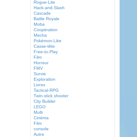
Rogue-Lite
Hack-and-Slash
Cascade
Battle Royale
Moba
Coopération
Mecha
Pokémon-Like
Casse-tête
Free-to-Play
Film
Horreur
FMV
Survie
Exploration
Livres
Tactical-RPG
Twin-stick shooter
City Builder
LEGO
Multi
Cinéma
Film
console
Autre