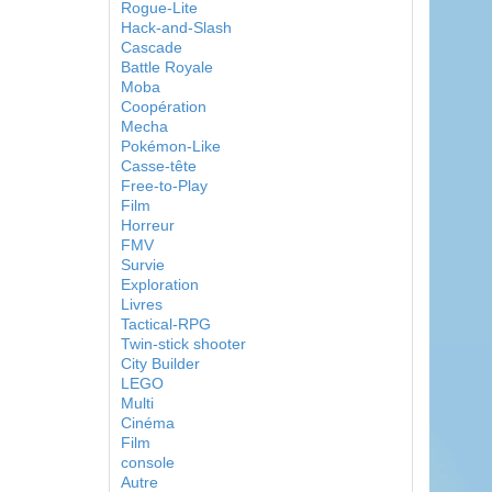
Rogue-Lite
Hack-and-Slash
Cascade
Battle Royale
Moba
Coopération
Mecha
Pokémon-Like
Casse-tête
Free-to-Play
Film
Horreur
FMV
Survie
Exploration
Livres
Tactical-RPG
Twin-stick shooter
City Builder
LEGO
Multi
Cinéma
Film
console
Autre