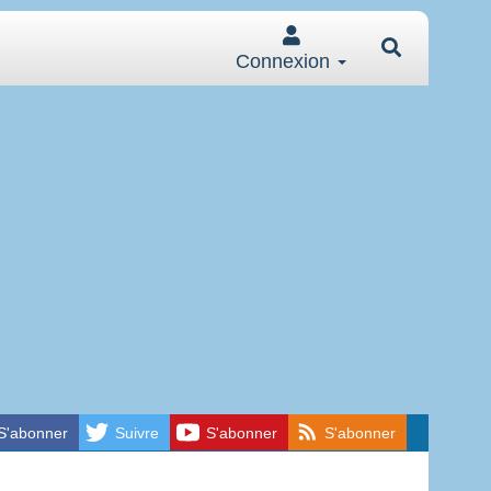
Connexion
S'abonner
Suivre
S'abonner
S'abonner