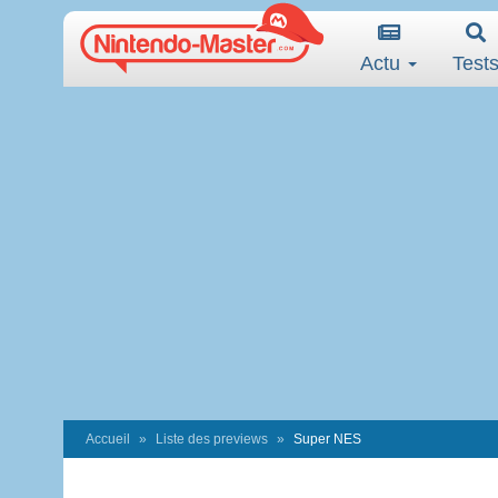
Actu
Test
Accueil
Liste des previews
Super NES