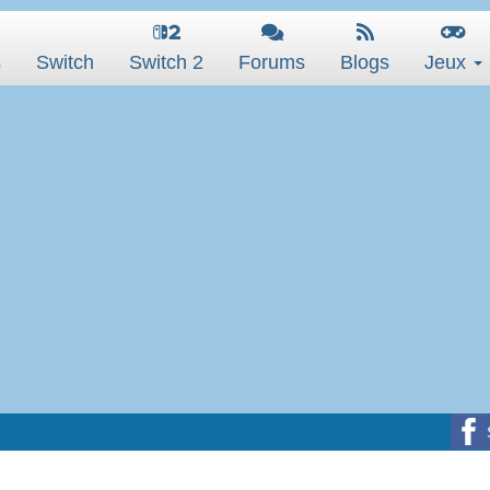
s
Switch
Switch 2
Forums
Blogs
Jeux