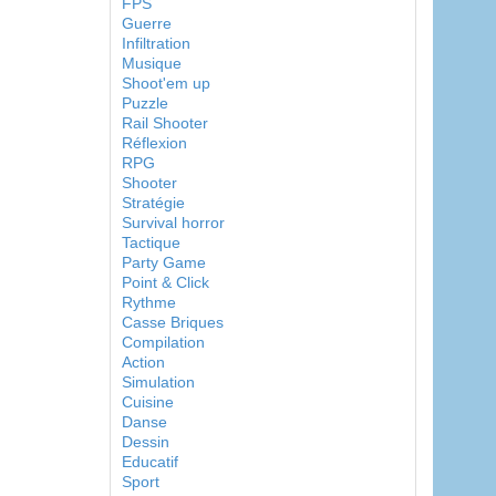
FPS
Guerre
Infiltration
Musique
Shoot'em up
Puzzle
Rail Shooter
Réflexion
RPG
Shooter
Stratégie
Survival horror
Tactique
Party Game
Point & Click
Rythme
Casse Briques
Compilation
Action
Simulation
Cuisine
Danse
Dessin
Educatif
Sport