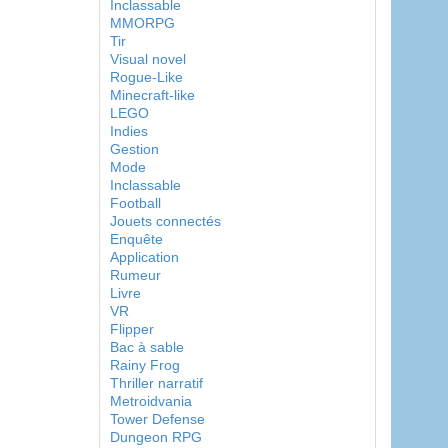
Inclassable
MMORPG
Tir
Visual novel
Rogue-Like
Minecraft-like
LEGO
Indies
Gestion
Mode
Inclassable
Football
Jouets connectés
Enquête
Application
Rumeur
Livre
VR
Flipper
Bac à sable
Rainy Frog
Thriller narratif
Metroidvania
Tower Defense
Dungeon RPG