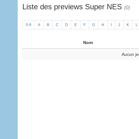
Liste des previews Super NES
(0)
0-9
A
B
C
D
E
F
G
H
I
J
K
L
Nom
Aucun je