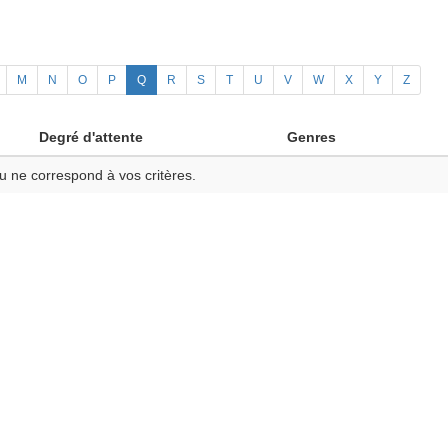
M
N
O
P
Q
R
S
T
U
V
W
X
Y
Z
Degré d'attente
Genres
u ne correspond à vos critères.