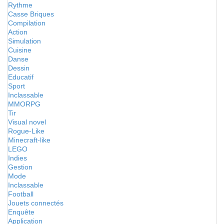
Rythme
Casse Briques
Compilation
Action
Simulation
Cuisine
Danse
Dessin
Educatif
Sport
Inclassable
MMORPG
Tir
Visual novel
Rogue-Like
Minecraft-like
LEGO
Indies
Gestion
Mode
Inclassable
Football
Jouets connectés
Enquête
Application