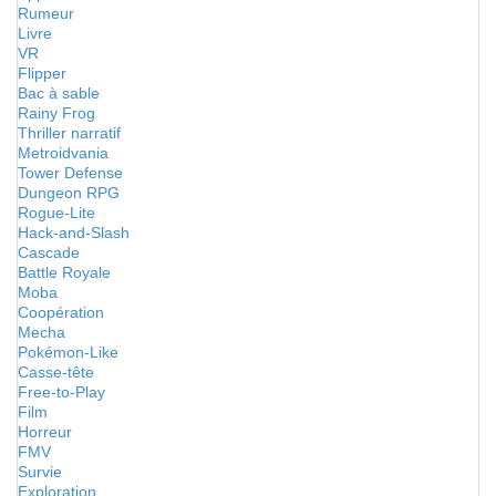
Rumeur
Livre
VR
Flipper
Bac à sable
Rainy Frog
Thriller narratif
Metroidvania
Tower Defense
Dungeon RPG
Rogue-Lite
Hack-and-Slash
Cascade
Battle Royale
Moba
Coopération
Mecha
Pokémon-Like
Casse-tête
Free-to-Play
Film
Horreur
FMV
Survie
Exploration