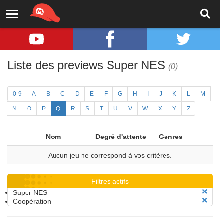
Liste des previews Super NES
(0)
0-9
A
B
C
D
E
F
G
H
I
J
K
L
M
N
O
P
Q
R
S
T
U
V
W
X
Y
Z
Nom
Degré d'attente
Genres
Aucun jeu ne correspond à vos critères.
Filtres actifs
Super NES
Coopération