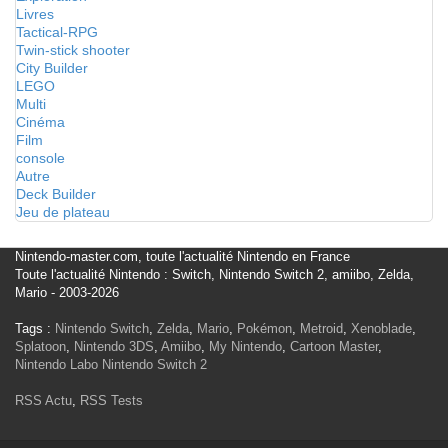
Livres
Tactical-RPG
Twin-stick shooter
City Builder
LEGO
Multi
Cinéma
Film
console
Autre
Deck Builder
Jeu de plateau
Nintendo-master.com, toute l'actualité Nintendo en France
Toute l'actualité Nintendo : Switch, Nintendo Switch 2, amiibo, Zelda,
Mario - 2003-2026
Tags :
Nintendo Switch
,
Zelda
,
Mario
,
Pokémon
,
Metroid
,
Xenoblade
,
Splatoon
,
Nintendo 3DS
,
Amiibo
,
My Nintendo
,
Cartoon Master
,
Nintendo Labo
Nintendo Switch 2
RSS Actu
,
RSS Tests