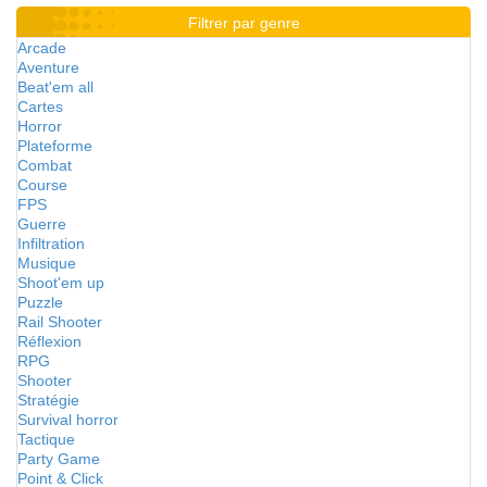
Filtrer par genre
Arcade
Aventure
Beat'em all
Cartes
Horror
Plateforme
Combat
Course
FPS
Guerre
Infiltration
Musique
Shoot'em up
Puzzle
Rail Shooter
Réflexion
RPG
Shooter
Stratégie
Survival horror
Tactique
Party Game
Point & Click