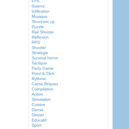
FPS
Guerre
Infiltration
Musique
Shoot'em up
Puzzle
Rail Shooter
Réflexion
RPG
Shooter
Stratégie
Survival horror
Tactique
Party Game
Point & Click
Rythme
Casse Briques
Compilation
Action
Simulation
Cuisine
Danse
Dessin
Educatif
Sport