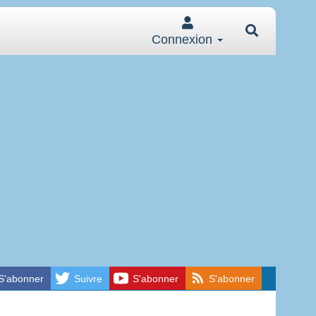
Connexion
S'abonner
Suivre
S'abonner
S'abonner