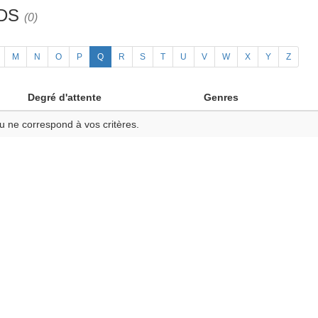
3DS
(0)
M
N
O
P
Q
R
S
T
U
V
W
X
Y
Z
Degré d'attente
Genres
u ne correspond à vos critères.