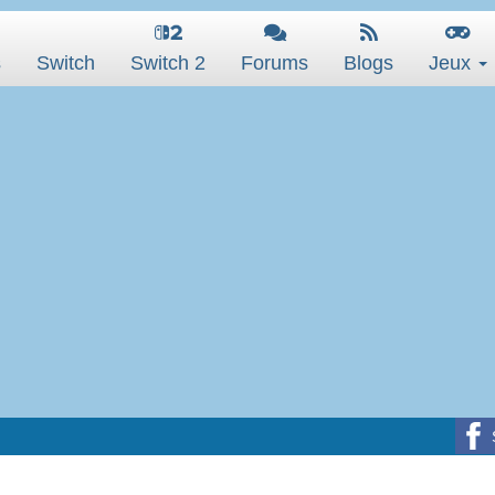
s
Switch
Switch 2
Forums
Blogs
Jeux