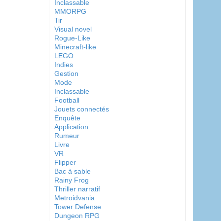
Inclassable
MMORPG
Tir
Visual novel
Rogue-Like
Minecraft-like
LEGO
Indies
Gestion
Mode
Inclassable
Football
Jouets connectés
Enquête
Application
Rumeur
Livre
VR
Flipper
Bac à sable
Rainy Frog
Thriller narratif
Metroidvania
Tower Defense
Dungeon RPG