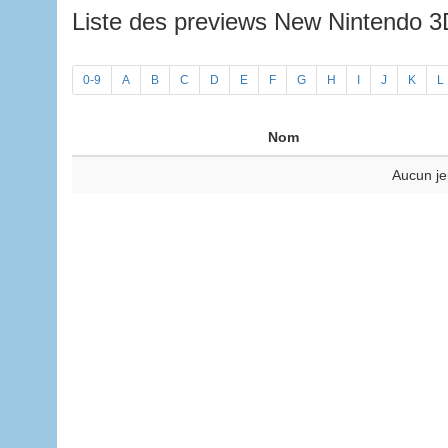
Liste des previews New Nintendo 
0-9
A
B
C
D
E
F
G
H
I
J
K
L
Nom
Aucun je