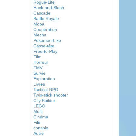
Rogue-Lite
Hack-and-Slash
Cascade
Battle Royale
Moba
Coopération
Mecha
Pokémon-Like
Casse-tête
Free-to-Play
Film
Horreur
FMV
Survie
Exploration
Livres
Tactical-RPG
Twin-stick shooter
City Builder
LEGO
Multi
Cinéma
Film
console
Autre