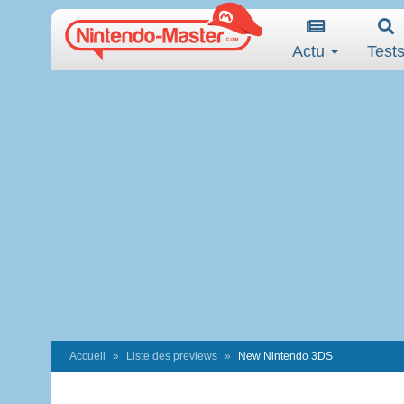
Actu
Test
Accueil
Liste des previews
New Nintendo 3DS