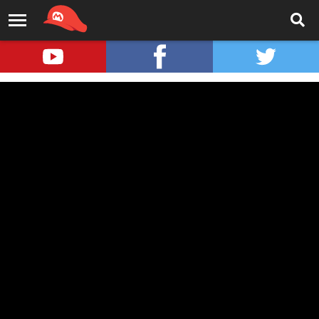
Super Mario Bros. Le Film
bientôt visible au cinéma en
japonais
Par
rifraff
- Le 26/04/2023 à 11:19
Depuis sa sortie
au début du mois
en Europe et aux Etats-Unis,
Super Mario Bros. Le Film
multiplie
les records (voir ici)
.
Le film, produit par
Universal
est un carton monumental qui a
déjoué toutes les prévisions- la presse spécialisée ne l'ayant