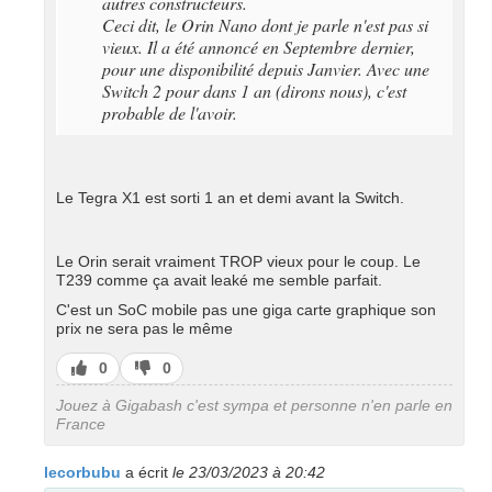
autres constructeurs.
Ceci dit, le Orin Nano dont je parle n'est pas si
vieux. Il a été annoncé en Septembre dernier,
pour une disponibilité depuis Janvier. Avec une
Switch 2 pour dans 1 an (dirons nous), c'est
probable de l'avoir.
Le Tegra X1 est sorti 1 an et demi avant la Switch.
Le Orin serait vraiment TROP vieux pour le coup. Le
T239 comme ça avait leaké me semble parfait.
C'est un SoC mobile pas une giga carte graphique son
prix ne sera pas le même
J’aime
J’aime
0
0
pas
Jouez à Gigabash c'est sympa et personne n'en parle en
France
lecorbubu
a écrit
le 23/03/2023 à 20:42