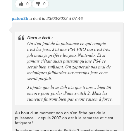
J’aime
J’aime
0
0
pas
patou2b
a écrit
le 23/03/2023 à 07:46
Darn a écrit :
On s'en fout de la puissance ce qui compte
c'est les jeux. J'ai une PS4 PRO oui c'est très
joli mais je préfère les jeux Nintendo. Et si
jamais c'était aussi puissant qu'une PS4 ce
serait bien suffisant. On zapperait pas mal de
techniques faiblardes sur certains jeux et ce
serait parfait.
J'ajoute que la switch n'a que 6 ans... bien tôt
encore pour parler d'une switch 2. Mais les
rumeurs finiront bien par avoir raison à force.
Au bout d'un moment non on s'en fiche pas de la
puissance... depuis 2007 on est à la ramasse et c'est
fatiguant !
Je sais qu'on aura pas de Switch 2 aussi puissante que