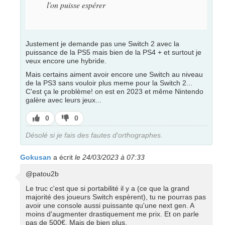
l'on puisse espérer
Justement je demande pas une Switch 2 avec la
puissance de la PS5 mais bien de la PS4 + et surtout je
veux encore une hybride.
Mais certains aiment avoir encore une Switch au niveau
de la PS3 sans vouloir plus meme pour la Switch 2...
C'est ça le problème! on est en 2023 et même Nintendo
galère avec leurs jeux...
J’aime
J’aime
0
0
pas
Désolé si je fais des fautes d'orthographes.
Gokusan
a écrit
le 24/03/2023 à 07:33
@patou2b
Le truc c'est que si portabilité il y a (ce que la grand
majorité des joueurs Switch espèrent), tu ne pourras pas
avoir une console aussi puissante qu'une next gen. A
moins d'augmenter drastiquement me prix. Et on parle
pas de 500€. Mais de bien plus.