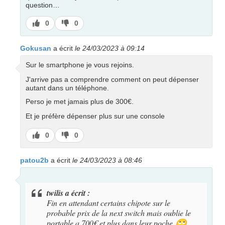
question…
J’aime
J’aime
0
0
pas
Gokusan
a écrit
le 24/03/2023 à 09:14
Sur le smartphone je vous rejoins.
J'arrive pas a comprendre comment on peut dépenser
autant dans un téléphone.
Perso je met jamais plus de 300€.
Et je préfère dépenser plus sur une console
J’aime
J’aime
0
0
pas
patou2b
a écrit
le 24/03/2023 à 08:46
twilis a écrit :
Fin en attendant certains chipote sur le
probable prix de la next switch mais oublie le
portable a 700€ et plus dans leur poche
🙄