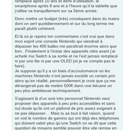
remplacé après 10 ans et demi d’utilisation, le
smartphone après 8 ans et à l’heure qu’il la tablette que
j’utilise va tranquillement sur sa 5ème année.
Donc mettre un budget (très) conséquent dans du matos
dont on sert quotidiennement et sur du long terme me
paraît plutôt cohérent.
Et là où je rejoins ton commentaire c’est vrai que dans
mon esprit une console Nintendo qui viendrait à
dépasser les 400 balles me paraîtrait énorme alors que
bon.. Finalement à l’instar des appareils cités avant j’ai
acheté ma Switch à sa sortie et ne l’est jamais remplacé
ni par une lite ni par une OLED (et je ne compte pas le
faire).
Je suppose qu’il y a un biais d’accoutumance où les
machines Nintendo n’ont jamais excédé un certain prix
alors qu’en réalité, personnellement je crois que ça me
dérangerait pas de mettre 500€ dans une bécane un
peu plus ambitieuse techniquement.
S’agissant là d’un avis très personnel Nintendo veut
proposer des appareils à peu près accessibles et sans
nul doute qu’ils ont un plafond de prix assez exigeant à
ne pas dépasser… Mais tu as tout à fait raison, quand
on voit le nombre de gamins qui ont déjà des téléphones
qui doivent valoir plus qu’une Switch on se dit que cette
question de moyens semble pouvoir être vite remise en