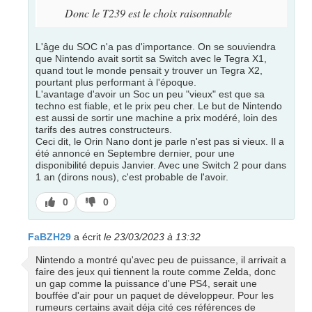
Donc le T239 est le choix raisonnable
L'âge du SOC n'a pas d'importance. On se souviendra
que Nintendo avait sortit sa Switch avec le Tegra X1,
quand tout le monde pensait y trouver un Tegra X2,
pourtant plus performant à l'époque.
L'avantage d'avoir un Soc un peu "vieux" est que sa
techno est fiable, et le prix peu cher. Le but de Nintendo
est aussi de sortir une machine a prix modéré, loin des
tarifs des autres constructeurs.
Ceci dit, le Orin Nano dont je parle n'est pas si vieux. Il a
été annoncé en Septembre dernier, pour une
disponibilité depuis Janvier. Avec une Switch 2 pour dans
1 an (dirons nous), c'est probable de l'avoir.
J’aime
J’aime
0
0
pas
FaBZH29
a écrit
le 23/03/2023 à 13:32
Nintendo a montré qu'avec peu de puissance, il arrivait a
faire des jeux qui tiennent la route comme Zelda, donc
un gap comme la puissance d'une PS4, serait une
bouffée d'air pour un paquet de développeur. Pour les
rumeurs certains avait déja cité ces références de