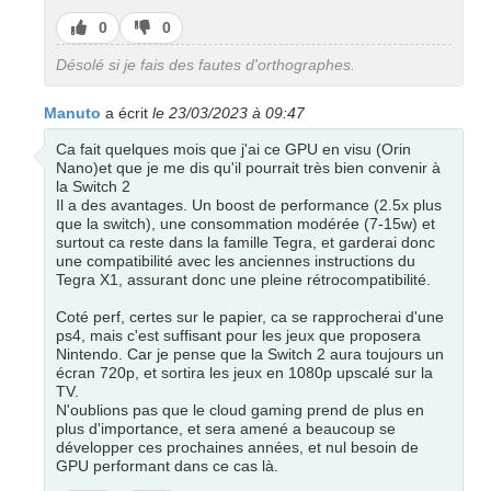
J’aime
J’aime
0
0
pas
Désolé si je fais des fautes d'orthographes.
Manuto
a écrit
le 23/03/2023 à 09:47
Ca fait quelques mois que j'ai ce GPU en visu (Orin
Nano)et que je me dis qu'il pourrait très bien convenir à
la Switch 2
Il a des avantages. Un boost de performance (2.5x plus
que la switch), une consommation modérée (7-15w) et
surtout ca reste dans la famille Tegra, et garderai donc
une compatibilité avec les anciennes instructions du
Tegra X1, assurant donc une pleine rétrocompatibilité.
Coté perf, certes sur le papier, ca se rapprocherai d'une
ps4, mais c'est suffisant pour les jeux que proposera
Nintendo. Car je pense que la Switch 2 aura toujours un
écran 720p, et sortira les jeux en 1080p upscalé sur la
TV.
N'oublions pas que le cloud gaming prend de plus en
plus d'importance, et sera amené a beaucoup se
développer ces prochaines années, et nul besoin de
GPU performant dans ce cas là.