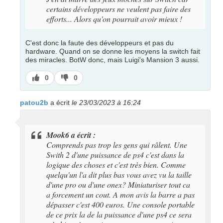
certains développeurs ne veulent pas faire des
efforts... Alors qu'on pourrait avoir mieux !
C'est donc la faute des développeurs et pas du
hardware. Quand on se donne les moyens la switch fait
des miracles. BotW donc, mais Luigi's Mansion 3 aussi.
J’aime
J’aime
0
0
pas
patou2b
a écrit
le 23/03/2023 à 16:24
Mook6 a écrit :
Comprends pas trop les gens qui râlent. Une
Swith 2 d'une puissance de ps4 c'est dans la
logique des choses et c'est très bien. Comme
quelqu'un l'a dit plus bas vous avez vu la taille
d'une pro ou d'une onex? Miniaturiser tout ca
a forcement un cout. A mon avis la barre a pas
dépasser c'est 400 euros. Une console portable
de ce prix la de la puissance d'une ps4 ce sera