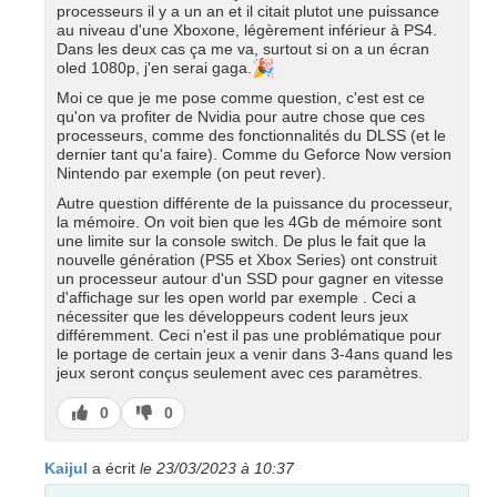
processeurs il y a un an et il citait plutot une puissance
au niveau d'une Xboxone, légèrement inférieur à PS4.
Dans les deux cas ça me va, surtout si on a un écran
🎉
oled 1080p, j'en serai gaga.
Moi ce que je me pose comme question, c'est est ce
qu'on va profiter de Nvidia pour autre chose que ces
processeurs, comme des fonctionnalités du DLSS (et le
dernier tant qu'a faire). Comme du Geforce Now version
Nintendo par exemple (on peut rever).
Autre question différente de la puissance du processeur,
la mémoire. On voit bien que les 4Gb de mémoire sont
une limite sur la console switch. De plus le fait que la
nouvelle génération (PS5 et Xbox Series) ont construit
un processeur autour d'un SSD pour gagner en vitesse
d'affichage sur les open world par exemple . Ceci a
nécessiter que les développeurs codent leurs jeux
différemment. Ceci n'est il pas une problématique pour
le portage de certain jeux a venir dans 3-4ans quand les
jeux seront conçus seulement avec ces paramètres.
J’aime
J’aime
0
0
pas
Kaijul
a écrit
le 23/03/2023 à 10:37