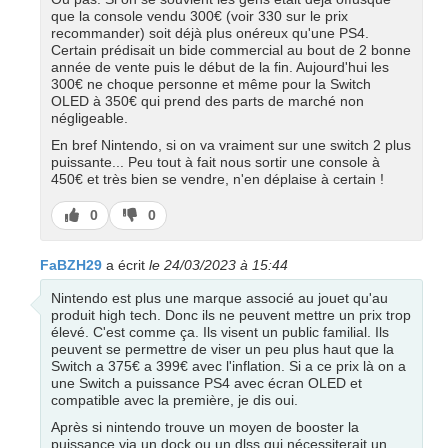
que la console vendu 300€ (voir 330 sur le prix
recommander) soit déjà plus onéreux qu'une PS4.
Certain prédisait un bide commercial au bout de 2 bonne
année de vente puis le début de la fin. Aujourd'hui les
300€ ne choque personne et même pour la Switch
OLED à 350€ qui prend des parts de marché non
négligeable.
En bref Nintendo, si on va vraiment sur une switch 2 plus
puissante... Peu tout à fait nous sortir une console à
450€ et très bien se vendre, n'en déplaise à certain !
J’aime
J’aime
0
0
pas
FaBZH29
a écrit
le 24/03/2023 à 15:44
Nintendo est plus une marque associé au jouet qu'au
produit high tech. Donc ils ne peuvent mettre un prix trop
élevé. C'est comme ça. Ils visent un public familial. Ils
peuvent se permettre de viser un peu plus haut que la
Switch a 375€ a 399€ avec l'inflation. Si a ce prix là on a
une Switch a puissance PS4 avec écran OLED et
compatible avec la première, je dis oui.
Après si nintendo trouve un moyen de booster la
puissance via un dock ou un dlss qui nécessiterait un