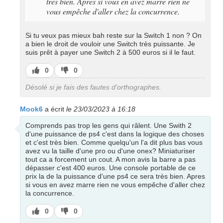
très bien. Apres si vous en avez marre rien ne
vous empêche d'aller chez la concurrence.
Si tu veux pas mieux bah reste sur la Switch 1 non ? On
a bien le droit de vouloir une Switch très puissante. Je
suis prêt à payer une Switch 2 à 500 euros si il le faut.
J’aime
J’aime
0
0
pas
Désolé si je fais des fautes d'orthographes.
Mook6
a écrit
le 23/03/2023 à 16:18
Comprends pas trop les gens qui râlent. Une Swith 2
d'une puissance de ps4 c'est dans la logique des choses
et c'est très bien. Comme quelqu'un l'a dit plus bas vous
avez vu la taille d'une pro ou d'une onex? Miniaturiser
tout ca a forcement un cout. A mon avis la barre a pas
dépasser c'est 400 euros. Une console portable de ce
prix la de la puissance d'une ps4 ce sera très bien. Apres
si vous en avez marre rien ne vous empêche d'aller chez
la concurrence.
J’aime
J’aime
0
0
pas