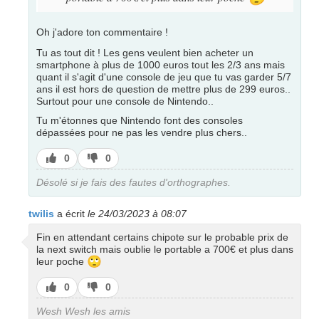
Oh j'adore ton commentaire !
Tu as tout dit ! Les gens veulent bien acheter un
smartphone à plus de 1000 euros tout les 2/3 ans mais
quant il s'agit d'une console de jeu que tu vas garder 5/7
ans il est hors de question de mettre plus de 299 euros..
Surtout pour une console de Nintendo..
Tu m'étonnes que Nintendo font des consoles
dépassées pour ne pas les vendre plus chers..
J’aime
J’aime
0
0
pas
Désolé si je fais des fautes d'orthographes.
twilis
a écrit
le 24/03/2023 à 08:07
Fin en attendant certains chipote sur le probable prix de
la next switch mais oublie le portable a 700€ et plus dans
🙄
leur poche
J’aime
J’aime
0
0
pas
Wesh Wesh les amis