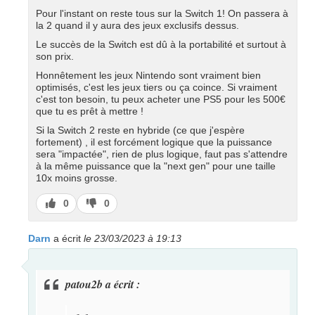
Pour l'instant on reste tous sur la Switch 1! On passera à
la 2 quand il y aura des jeux exclusifs dessus.
Le succès de la Switch est dû à la portabilité et surtout à
son prix.
Honnêtement les jeux Nintendo sont vraiment bien
optimisés, c'est les jeux tiers ou ça coince. Si vraiment
c'est ton besoin, tu peux acheter une PS5 pour les 500€
que tu es prêt à mettre !
Si la Switch 2 reste en hybride (ce que j'espère
fortement) , il est forcément logique que la puissance
sera "impactée", rien de plus logique, faut pas s'attendre
à la même puissance que la "next gen" pour une taille
10x moins grosse.
J’aime
J’aime
0
0
pas
Darn
a écrit
le 23/03/2023 à 19:13
patou2b a écrit :