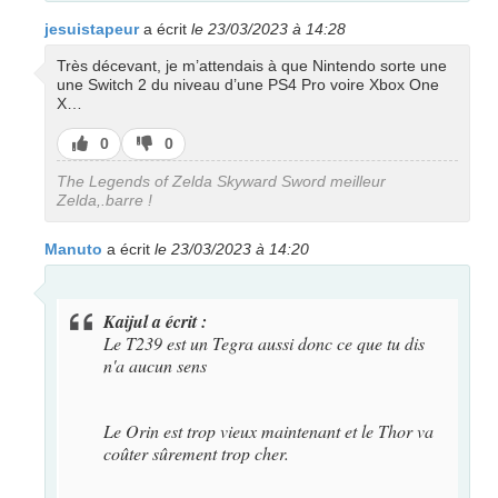
jesuistapeur
a écrit
le 23/03/2023 à 14:28
Très décevant, je m’attendais à que Nintendo sorte une
une Switch 2 du niveau d’une PS4 Pro voire Xbox One
X…
J’aime
J’aime
0
0
pas
The Legends of Zelda Skyward Sword meilleur
Zelda,.barre !
Manuto
a écrit
le 23/03/2023 à 14:20
Kaijul a écrit :
Le T239 est un Tegra aussi donc ce que tu dis
n'a aucun sens
Le Orin est trop vieux maintenant et le Thor va
coûter sûrement trop cher.