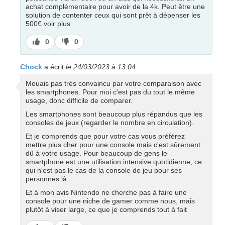
achat complémentaire pour avoir de la 4k. Peut être une
solution de contenter ceux qui sont prêt à dépenser les
500€ voir plus
J’aime
J’aime
0
0
pas
Chock
a écrit
le 24/03/2023 à 13:04
Mouais pas très convaincu par votre comparaison avec
les smartphones. Pour moi c'est pas du tout le même
usage, donc difficile de comparer.
Les smartphones sont beaucoup plus répandus que les
consoles de jeux (regarder le nombre en circulation).
Et je comprends que pour votre cas vous préférez
mettre plus cher pour une console mais c'est sûrement
dû à votre usage. Pour beaucoup de gens le
smartphone est une utilisation intensive quotidienne, ce
qui n'est pas le cas de la console de jeu pour ses
personnes là.
Et à mon avis Nintendo ne cherche pas à faire une
console pour une niche de gamer comme nous, mais
plutôt à viser large, ce que je comprends tout à fait