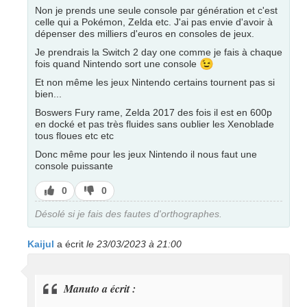
Non je prends une seule console par génération et c'est
celle qui a Pokémon, Zelda etc. J'ai pas envie d'avoir à
dépenser des milliers d'euros en consoles de jeux.
Je prendrais la Switch 2 day one comme je fais à chaque
😉
fois quand Nintendo sort une console
Et non même les jeux Nintendo certains tournent pas si
bien...
Boswers Fury rame, Zelda 2017 des fois il est en 600p
en docké et pas très fluides sans oublier les Xenoblade
tous floues etc etc
Donc même pour les jeux Nintendo il nous faut une
console puissante
J’aime
J’aime
0
0
pas
Désolé si je fais des fautes d'orthographes.
Kaijul
a écrit
le 23/03/2023 à 21:00
Manuto a écrit :