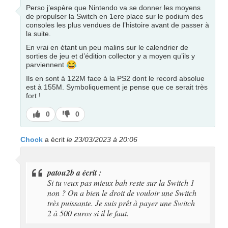
Perso j’espère que Nintendo va se donner les moyens
de propulser la Switch en 1ere place sur le podium des
consoles les plus vendues de l’histoire avant de passer à
la suite.
En vrai en étant un peu malins sur le calendrier de
sorties de jeu et d’édition collector y a moyen qu’ils y
😂
parviennent
Ils en sont à 122M face à la PS2 dont le record absolue
est à 155M. Symboliquement je pense que ce serait très
fort !
J’aime
J’aime
0
0
pas
Chock
a écrit
le 23/03/2023 à 20:06
patou2b a écrit :
Si tu veux pas mieux bah reste sur la Switch 1
non ? On a bien le droit de vouloir une Switch
très puissante. Je suis prêt à payer une Switch
2 à 500 euros si il le faut.