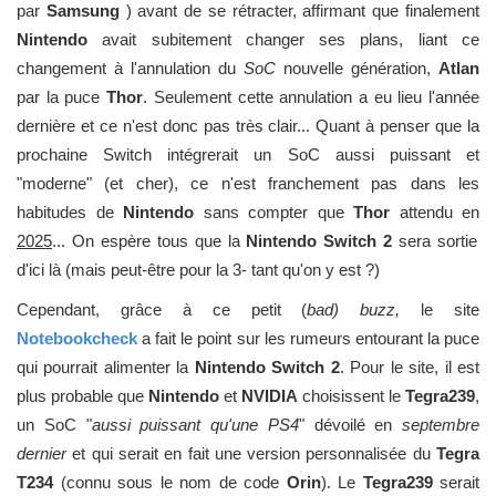
par
Samsung
) avant de se rétracter, affirmant que finalement
Nintendo
avait subitement changer ses plans, liant ce
changement à l'annulation du
SoC
nouvelle génération,
Atlan
par la puce
Thor
. Seulement cette annulation a eu lieu l'année
dernière et ce n'est donc pas très clair... Quant à penser que la
prochaine Switch intégrerait un SoC aussi puissant et
"moderne" (et cher), ce n'est franchement pas dans les
habitudes de
Nintendo
sans compter que
Thor
attendu en
2025
... On espère tous que la
Nintendo Switch 2
sera sortie
d'ici là (mais peut-être pour la 3- tant qu'on y est ?)
Cependant, grâce à ce petit (
bad) buzz,
le site
Notebookcheck
a fait le point sur les rumeurs entourant la puce
qui pourrait alimenter la
Nintendo Switch 2
. Pour le site, il est
plus probable que
Nintendo
et
NVIDIA
choisissent le
Tegra239
,
un SoC "
aussi puissant qu'une PS4
" dévoilé en
septembre
dernier
et qui serait en fait une version personnalisée du
Tegra
T234
(connu sous le nom de code
Orin
). Le
Tegra239
serait