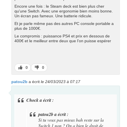
Encore une fois : le Steam deck est bien plus cher
qu'une Switch. Avec une ergonomie bien moins bonne.
Un écran pas fameux. Une batterie ridicule.
Et je parle même pas des autres PC console portable a
plus de 1000€.
Le compromis : puissance PS4 et prix en dessous de
400€ et le meilleur entre deux que l'on puisse espérer
J’aime
J’aime
0
0
pas
patou2b
a écrit
le 24/03/2023 à 07:17
Chock a écrit :
patou2b a écrit :
Si tu veux pas mieux bah reste sur la
Switch 1 non ? On a bien le droit de