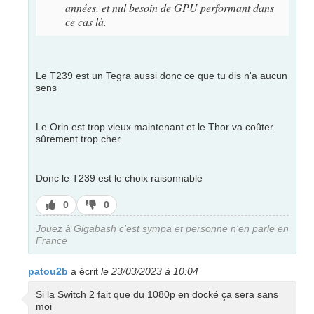
années, et nul besoin de GPU performant dans
ce cas là.
Le T239 est un Tegra aussi donc ce que tu dis n'a aucun
sens
Le Orin est trop vieux maintenant et le Thor va coûter
sûrement trop cher.
Donc le T239 est le choix raisonnable
J’aime
J’aime
0
0
pas
Jouez à Gigabash c'est sympa et personne n'en parle en
France
patou2b
a écrit
le 23/03/2023 à 10:04
Si la Switch 2 fait que du 1080p en docké ça sera sans
moi