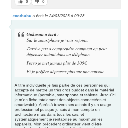
J’aime
J’aime
0
0
pas
lecorbubu
a écrit
le 24/03/2023 à 09:28
Gokusan a écrit :
Sur le smartphone je vous rejoins.
J'arrive pas a comprendre comment on peut
dépenser autant dans un téléphone.
Perso je met jamais plus de 300€.
Et je préfère dépenser plus sur une console
À titre individuelle je fais partie de ces personnes qui
accepte de mettre un très gros budget dans le matériel
informatique (portable, smartphone et tablette. Jusqu’ici
je m’en fiche totalement des objects connectées et
smartwatch). Après à travers ses achats il y un usage
professionnel puisque je suis à mon compte en
architecture mais dans tous les cas, et
systématiquement je rentabilise au maximum les
appareils. Mon précédent ordinateur vient d’être