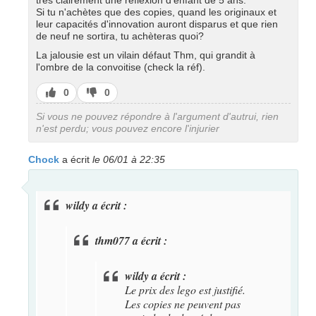
Si tu n'achètes que des copies, quand les originaux et
leur capacités d'innovation auront disparus et que rien
de neuf ne sortira, tu achèteras quoi?
La jalousie est un vilain défaut Thm, qui grandit à
l'ombre de la convoitise (check la réf).
J’aime
J’aime
0
0
pas
Si vous ne pouvez répondre à l'argument d'autrui, rien
n'est perdu; vous pouvez encore l'injurier
Chock
a écrit
le 06/01 à 22:35
wildy a écrit :
thm077 a écrit :
wildy a écrit :
Le prix des lego est justifié.
Les copies ne peuvent pas