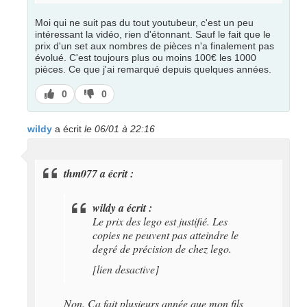
Moi qui ne suit pas du tout youtubeur, c'est un peu
intéressant la vidéo, rien d'étonnant. Sauf le fait que le
prix d'un set aux nombres de pièces n'a finalement pas
évolué. C'est toujours plus ou moins 100€ les 1000
pièces. Ce que j'ai remarqué depuis quelques années.
J’aime
J’aime
0
0
pas
wildy
a écrit
le 06/01 à 22:16
thm077 a écrit :
wildy a écrit :
Le prix des lego est justifié. Les
copies ne peuvent pas atteindre le
degré de précision de chez lego.
[lien desactive]
Non. Ca fait plusieurs année que mon fils