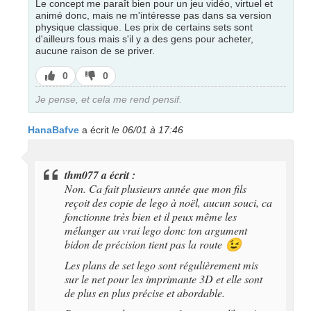
Le concept me paraît bien pour un jeu vidéo, virtuel et
animé donc, mais ne m'intéresse pas dans sa version
physique classique. Les prix de certains sets sont
d'ailleurs fous mais s'il y a des gens pour acheter,
aucune raison de se priver.
J’aime
J’aime
0
0
pas
Je pense, et cela me rend pensif.
HanaBafve
a écrit
le 06/01 à 17:46
thm077 a écrit :
Non. Ca fait plusieurs année que mon fils
reçoit des copie de lego à noël, aucun souci, ca
fonctionne très bien et il peux même les
mélanger au vrai lego donc ton argument
bidon de précision tient pas la route
😉
Les plans de set lego sont régulièrement mis
sur le net pour les imprimante 3D et elle sont
de plus en plus précise et abordable.