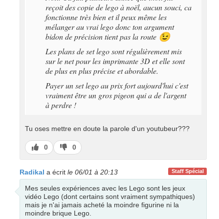
reçoit des copie de lego à noël, aucun souci, ca
fonctionne très bien et il peux même les
mélanger au vrai lego donc ton argument
bidon de précision tient pas la route
😉
Les plans de set lego sont régulièrement mis
sur le net pour les imprimante 3D et elle sont
de plus en plus précise et abordable.
Payer un set lego au prix fort aujourd'hui c'est
vraiment être un gros pigeon qui a de l'argent
à perdre !
Tu oses mettre en doute la parole d'un youtubeur???
J’aime
J’aime
0
0
pas
Radikal
a écrit
le 06/01 à 20:13
Staff Spécial
Mes seules expériences avec les Lego sont les jeux
vidéo Lego (dont certains sont vraiment sympathiques)
mais je n'ai jamais acheté la moindre figurine ni la
moindre brique Lego.