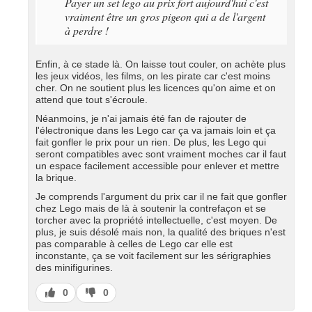
Payer un set lego au prix fort aujourd'hui c'est
vraiment être un gros pigeon qui a de l'argent
à perdre !
Enfin, à ce stade là. On laisse tout couler, on achète plus
les jeux vidéos, les films, on les pirate car c'est moins
cher. On ne soutient plus les licences qu'on aime et on
attend que tout s'écroule.
Néanmoins, je n'ai jamais été fan de rajouter de
l'électronique dans les Lego car ça va jamais loin et ça
fait gonfler le prix pour un rien. De plus, les Lego qui
seront compatibles avec sont vraiment moches car il faut
un espace facilement accessible pour enlever et mettre
la brique.
Je comprends l'argument du prix car il ne fait que gonfler
chez Lego mais de là à soutenir la contrefaçon et se
torcher avec la propriété intellectuelle, c'est moyen. De
plus, je suis désolé mais non, la qualité des briques n'est
pas comparable à celles de Lego car elle est
inconstante, ça se voit facilement sur les sérigraphies
des minifigurines.
J’aime
J’aime
0
0
pas