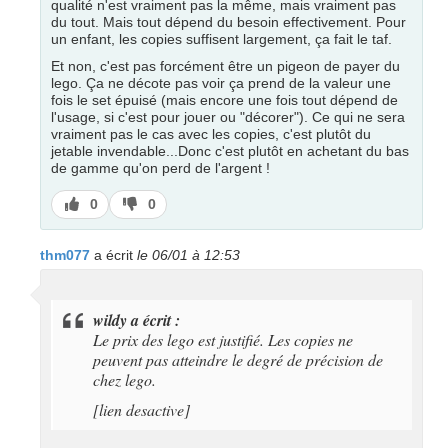
qualité n'est vraiment pas la même, mais vraiment pas
du tout. Mais tout dépend du besoin effectivement. Pour
un enfant, les copies suffisent largement, ça fait le taf.
Et non, c'est pas forcément être un pigeon de payer du
lego. Ça ne décote pas voir ça prend de la valeur une
fois le set épuisé (mais encore une fois tout dépend de
l'usage, si c'est pour jouer ou "décorer"). Ce qui ne sera
vraiment pas le cas avec les copies, c'est plutôt du
jetable invendable...Donc c'est plutôt en achetant du bas
de gamme qu'on perd de l'argent !
J’aime
J’aime
0
0
pas
thm077
a écrit
le 06/01 à 12:53
wildy a écrit :
Le prix des lego est justifié. Les copies ne
peuvent pas atteindre le degré de précision de
chez lego.
[lien desactive]