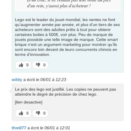
d'un rein, y'aurai plus d'acheteur !
Lego est le leader du jouet mondial, les ventes ne font
qu’augmenter année par année, et plus d’un tiers de ses
acheteurs sont des adultes prêts à tout pour obtenir
certaines boites à 500€, voir plus. Peu de marque de
jouets possède une telle image de marque. Cette smart
brique n’est un argument marketing pour montrer qu’ils
sont encore loin devant de leurs concurrents chinois en
terme d’innovation.
J’aime
J’aime
0
0
pas
wildy
a écrit
le 06/01 à 12:23
Le prix des lego est justifié. Les copies ne peuvent pas
atteindre le degré de précision de chez lego.
[lien desactive]
J’aime
J’aime
0
0
pas
thm077
a écrit
le 06/01 à 12:01