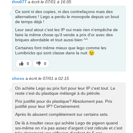
thm077
a écrit
le 07/01 à 16:05
Ce sont ni des copies, ni des contrefaçons mais des
alternatives ! Lego a perdu le monopole depuis un bout
de temps déjà !
Leur seul atout c'est les IP oui mais rien n'empêche de
faire la même chose qu'il vende a prix d'or avec des
briques abordable et tout aussi bien ^^
Certaines font même mieux que lego comme les
😉
Lumibricks qui sont classe dans la nuit
J’aime
J’aime
0
0
pas
choss
a écrit
le 07/01 à 02:15
On achète Lego au prix fort pour leur IP c'est tout. Le
reste c'est du plastique mélangé à du pétrole.
Prix justifié pour du plastique? Absolument pas. Prix
justifié pour leur IP? Certainement.
Après ils abusent complètement sur certains sets.
De là à insulter ceux qui achète Lego de pigeon quand
soi-même on n'a pas assez d'argent c'est ridicule et c'est
très clairement une réflexion d'enfant de 5 ans.