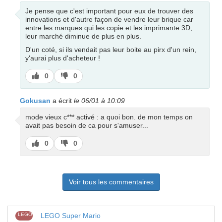
Je pense que c'est important pour eux de trouver des
innovations et d'autre façon de vendre leur brique car
entre les marques qui les copie et les imprimante 3D,
leur marché diminue de plus en plus.
D'un coté, si ils vendait pas leur boite au pirx d'un rein,
y'aurai plus d'acheteur !
J’aime
J’aime
0
0
pas
Gokusan
a écrit
le 06/01 à 10:09
mode vieux c*** activé : a quoi bon. de mon temps on
avait pas besoin de ca pour s'amuser...
J’aime
J’aime
0
0
pas
Voir tous les commentaires
LEGO
LEGO Super Mario