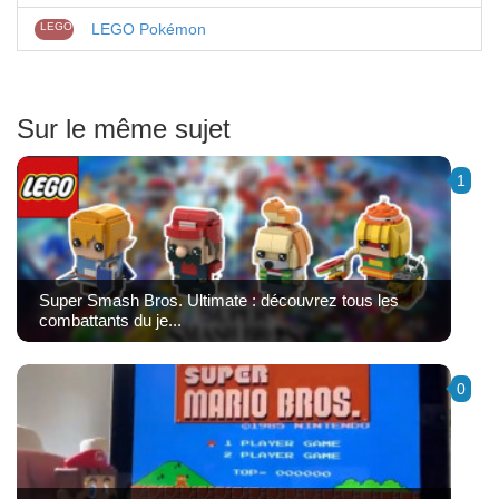
LEGO
LEGO Pokémon
Sur le même sujet
1
Super Smash Bros. Ultimate : découvrez tous les
combattants du je...
0