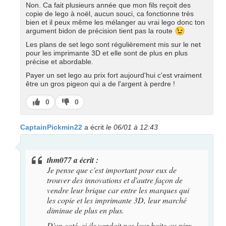
Non. Ca fait plusieurs année que mon fils reçoit des
copie de lego à noël, aucun souci, ca fonctionne très
bien et il peux même les mélanger au vrai lego donc ton
😉
argument bidon de précision tient pas la route
Les plans de set lego sont régulièrement mis sur le net
pour les imprimante 3D et elle sont de plus en plus
précise et abordable.
Payer un set lego au prix fort aujourd'hui c'est vraiment
être un gros pigeon qui a de l'argent à perdre !
J’aime
J’aime
0
0
pas
CaptainPickmin22
a écrit
le 06/01 à 12:43
thm077 a écrit :
Je pense que c'est important pour eux de
trouver des innovations et d'autre façon de
vendre leur brique car entre les marques qui
les copie et les imprimante 3D, leur marché
diminue de plus en plus.
D'un coté, si ils vendait pas leur boite au pirx