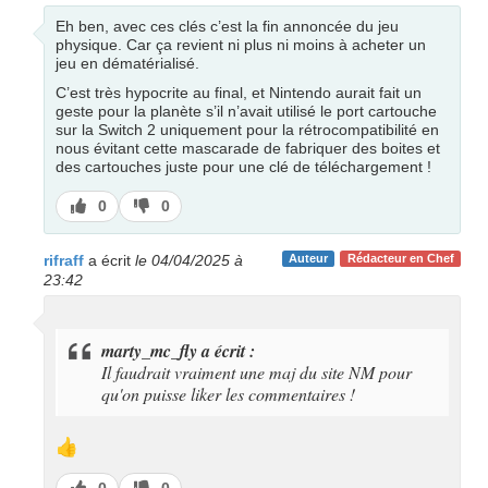
Eh ben, avec ces clés c’est la fin annoncée du jeu
physique. Car ça revient ni plus ni moins à acheter un
jeu en dématérialisé.
C’est très hypocrite au final, et Nintendo aurait fait un
geste pour la planète s’il n’avait utilisé le port cartouche
sur la Switch 2 uniquement pour la rétrocompatibilité en
nous évitant cette mascarade de fabriquer des boites et
des cartouches juste pour une clé de téléchargement !
J’aime
J’aime
0
0
pas
rifraff
a écrit
le 04/04/2025 à
Auteur
Rédacteur en Chef
23:42
marty_mc_fly a écrit :
Il faudrait vraiment une maj du site NM pour
qu'on puisse liker les commentaires !
👍
J’aime
J’aime
0
0