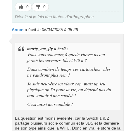
J’aime
J’aime
0
0
pas
Désolé si je fais des fautes d'orthographes.
Areon
a écrit
le 05/04/2025 à 05:28
marty_mc_fly a écrit :
Vous vous souvenez à quelle vitesse ils ont
fermé les serveurs 3ds et Wii u ?
Dans combien de temps ces cartouches vides
ne vaudront plus rien ?
Je suis peut-être un vieux con, mais un jeu
physique on l'a pour la vie, on dépend pas du
bon vouloir d'une société !
C'est aussi un scandale !
La question est moins évidente, car la Switch 1 & 2
partage plusieurs socle commun et la 3DS et la dernière
de son type ainsi que la Wii U. Donc en vrai le store de la