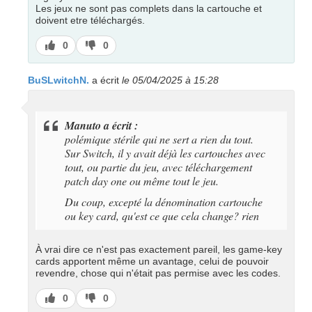
Les jeux ne sont pas complets dans la cartouche et
doivent etre téléchargés.
J’aime
J’aime
0
0
pas
BuSLwitchN.
a écrit
le 05/04/2025 à 15:28
Manuto a écrit :
polémique stérile qui ne sert a rien du tout.
Sur Switch, il y avait déjà les cartouches avec
tout, ou partie du jeu, avec téléchargement
patch day one ou même tout le jeu.
Du coup, excepté la dénomination cartouche
ou key card, qu'est ce que cela change? rien
À vrai dire ce n'est pas exactement pareil, les game-key
cards apportent même un avantage, celui de pouvoir
revendre, chose qui n'était pas permise avec les codes.
J’aime
J’aime
0
0
pas