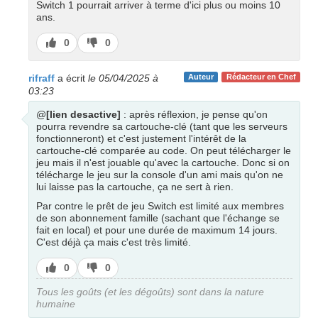
Switch 1 pourrait arriver à terme d'ici plus ou moins 10
ans.
J’aime
J’aime
0
0
pas
rifraff
a écrit
le 05/04/2025 à
Auteur
Rédacteur en Chef
03:23
@
[lien desactive]
: après réflexion, je pense qu'on
pourra revendre sa cartouche-clé (tant que les serveurs
fonctionneront) et c'est justement l'intérêt de la
cartouche-clé comparée au code. On peut télécharger le
jeu mais il n'est jouable qu'avec la cartouche. Donc si on
télécharge le jeu sur la console d'un ami mais qu'on ne
lui laisse pas la cartouche, ça ne sert à rien.
Par contre le prêt de jeu Switch est limité aux membres
de son abonnement famille (sachant que l'échange se
fait en local) et pour une durée de maximum 14 jours.
C'est déjà ça mais c'est très limité.
J’aime
J’aime
0
0
pas
Tous les goûts (et les dégoûts) sont dans la nature
humaine