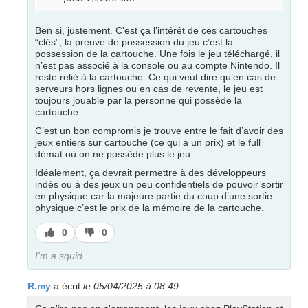
Ben si, justement. C’est ça l’intérêt de ces cartouches
“clés”, la preuve de possession du jeu c’est la
possession de la cartouche. Une fois le jeu téléchargé, il
n’est pas associé à la console ou au compte Nintendo. Il
reste relié à la cartouche. Ce qui veut dire qu’en cas de
serveurs hors lignes ou en cas de revente, le jeu est
toujours jouable par la personne qui possède la
cartouche.
C’est un bon compromis je trouve entre le fait d’avoir des
jeux entiers sur cartouche (ce qui a un prix) et le full
démat où on ne possède plus le jeu.
Idéalement, ça devrait permettre à des développeurs
indés ou à des jeux un peu confidentiels de pouvoir sortir
en physique car la majeure partie du coup d’une sortie
physique c’est le prix de la mémoire de la cartouche.
J’aime
J’aime
0
0
pas
I'm a squid.
R.my
a écrit
le 05/04/2025 à 08:49