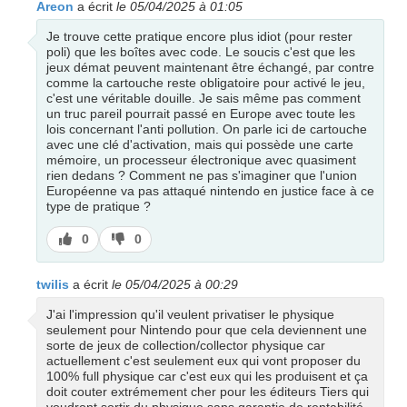
Areon
a écrit
le 05/04/2025 à 01:05
Je trouve cette pratique encore plus idiot (pour rester
poli) que les boîtes avec code. Le soucis c'est que les
jeux démat peuvent maintenant être échangé, par contre
comme la cartouche reste obligatoire pour activé le jeu,
c'est une véritable douille. Je sais même pas comment
un truc pareil pourrait passé en Europe avec toute les
lois concernant l'anti pollution. On parle ici de cartouche
avec une clé d'activation, mais qui possède une carte
mémoire, un processeur électronique avec quasiment
rien dedans ? Comment ne pas s'imaginer que l'union
Européenne va pas attaqué nintendo en justice face à ce
type de pratique ?
J’aime
J’aime
0
0
pas
twilis
a écrit
le 05/04/2025 à 00:29
J'ai l'impression qu'il veulent privatiser le physique
seulement pour Nintendo pour que cela deviennent une
sorte de jeux de collection/collector physique car
actuellement c'est seulement eux qui vont proposer du
100% full physique car c'est eux qui les produisent et ça
doit couter extrémement cher pour les éditeurs Tiers qui
voudront sortir du physique sans garantie de rentabilité