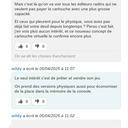
Mais c’est là qu’on va voir tous les éditeurs radins qui ne
veulent pas payer la cartouche avec une plus grosse
capacité.
Et ceux qui pleurent pour le physique, vous avez pas
déjà fait votre deuil depuis longtemps ? Perso c’est fait,
j’en vois plus aucun intérêt, et ce nouveau concept de
cartouche virtuelle le confirme encore plus.
J’aime
J’aime
0
0
pas
On se dit les choses franchement.
wildy
a écrit
le 05/04/2025 à 11:07
Le seul intérêt c'est de prêter et vendre son jeu.
On prend des versions physiques aussi pour économiser
de la place dans la mémoire de la console.
J’aime
J’aime
0
0
pas
wildy
a écrit
le 05/04/2025 à 11:02