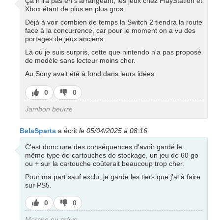
Ça n'ira pas en s'arrangeant, les jeux chez PlayStation et
Xbox étant de plus en plus gros.
Déjà à voir combien de temps la Switch 2 tiendra la route
face à la concurrence, car pour le moment on a vu des
portages de jeux anciens.
Là où je suis surpris, cette que nintendo n'a pas proposé
de modèle sans lecteur moins cher.
Au Sony avait été à fond dans leurs idées
J’aime
J’aime
0
0
pas
Jambon beurre
BalaSparta
a écrit
le 05/04/2025 à 08:16
C'est donc une des conséquences d'avoir gardé le
même type de cartouches de stockage, un jeu de 60 go
ou + sur la cartouche coûterait beaucoup trop cher.
Pour ma part sauf exclu, je garde les tiers que j'ai à faire
sur PS5.
J’aime
J’aime
0
0
pas
Marche ou crève