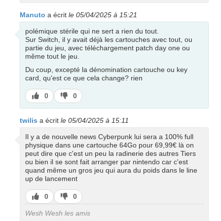
Manuto
a écrit
le 05/04/2025 à 15:21
polémique stérile qui ne sert a rien du tout.
Sur Switch, il y avait déjà les cartouches avec tout, ou
partie du jeu, avec téléchargement patch day one ou
même tout le jeu.
Du coup, excepté la dénomination cartouche ou key
card, qu'est ce que cela change? rien
J’aime
J’aime
0
0
pas
twilis
a écrit
le 05/04/2025 à 15:11
Il y a de nouvelle news Cyberpunk lui sera a 100% full
physique dans une cartouche 64Go pour 69,99€ là on
peut dire que c'est un peu la radinerie des autres Tiers
ou bien il se sont fait arranger par nintendo car c'est
quand même un gros jeu qui aura du poids dans le line
up de lancement
J’aime
J’aime
0
0
pas
Wesh Wesh les amis