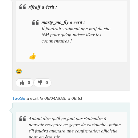
rifraff a écrit :
marty_mc_fly a écrit :
Il faudrait vraiment une maj du site
NM pour qu'on puisse liker les
commentaires !
👍
😂
J’aime
J’aime
0
0
pas
TaoSc
a écrit
le 05/04/2025 à 08:51
Autant dire qu'il ne faut pas s'attendre à
pouvoir revendre ce genre de cartouche- même
s'il faudra attendre une confirmation officielle
pour en être sûr.