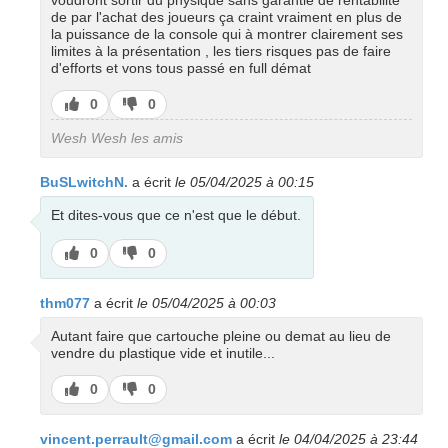
de par l'achat des joueurs ça craint vraiment en plus de
la puissance de la console qui à montrer clairement ses
limites à la présentation , les tiers risques pas de faire
d'efforts et vons tous passé en full démat
J’aime
J’aime
0
0
pas
Wesh Wesh les amis
BuSLwitchN.
a écrit
le 05/04/2025 à 00:15
Et dites-vous que ce n'est que le début.
J’aime
J’aime
0
0
pas
thm077
a écrit
le 05/04/2025 à 00:03
Autant faire que cartouche pleine ou demat au lieu de
vendre du plastique vide et inutile...
J’aime
J’aime
0
0
pas
vincent.perrault@gmail.com
a écrit
le 04/04/2025 à 23:44