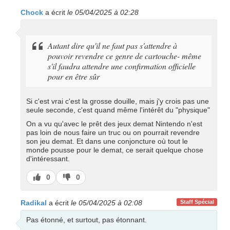
Chock
a écrit
le 05/04/2025 à 02:28
Autant dire qu'il ne faut pas s'attendre à
pouvoir revendre ce genre de cartouche- même
s'il faudra attendre une confirmation officielle
pour en être sûr
Si c'est vrai c'est la grosse douille, mais j'y crois pas une
seule seconde, c'est quand même l'intérêt du "physique"
On a vu qu'avec le prêt des jeux demat Nintendo n'est
pas loin de nous faire un truc ou on pourrait revendre
son jeu demat. Et dans une conjoncture où tout le
monde pousse pour le demat, ce serait quelque chose
d'intéressant.
J’aime
J’aime
0
0
pas
Radikal
a écrit
le 05/04/2025 à 02:08
Staff Spécial
Pas étonné, et surtout, pas étonnant.