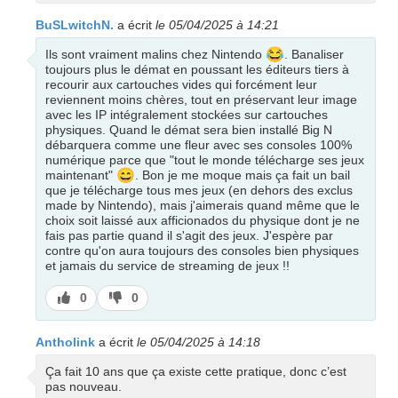
BuSLwitchN.
a écrit
le 05/04/2025 à 14:21
😂
Ils sont vraiment malins chez Nintendo
. Banaliser
toujours plus le démat en poussant les éditeurs tiers à
recourir aux cartouches vides qui forcément leur
reviennent moins chères, tout en préservant leur image
avec les IP intégralement stockées sur cartouches
physiques. Quand le démat sera bien installé Big N
débarquera comme une fleur avec ses consoles 100%
numérique parce que "tout le monde télécharge ses jeux
😄
maintenant"
. Bon je me moque mais ça fait un bail
que je télécharge tous mes jeux (en dehors des exclus
made by Nintendo), mais j'aimerais quand même que le
choix soit laissé aux afficionados du physique dont je ne
fais pas partie quand il s'agit des jeux. J'espère par
contre qu'on aura toujours des consoles bien physiques
et jamais du service de streaming de jeux !!
J’aime
J’aime
0
0
pas
Antholink
a écrit
le 05/04/2025 à 14:18
Ça fait 10 ans que ça existe cette pratique, donc c’est
pas nouveau.