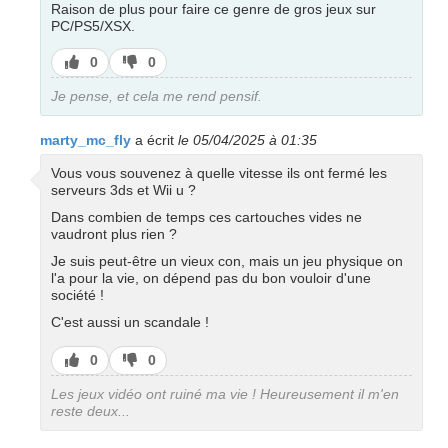
Raison de plus pour faire ce genre de gros jeux sur
PC/PS5/XSX.
J’aime
J’aime
0
0
pas
Je pense, et cela me rend pensif.
marty_mc_fly
a écrit
le 05/04/2025 à 01:35
Vous vous souvenez à quelle vitesse ils ont fermé les
serveurs 3ds et Wii u ?
Dans combien de temps ces cartouches vides ne
vaudront plus rien ?
Je suis peut-être un vieux con, mais un jeu physique on
l'a pour la vie, on dépend pas du bon vouloir d'une
société !
C'est aussi un scandale !
J’aime
J’aime
0
0
pas
Les jeux vidéo ont ruiné ma vie ! Heureusement il m'en
reste deux...