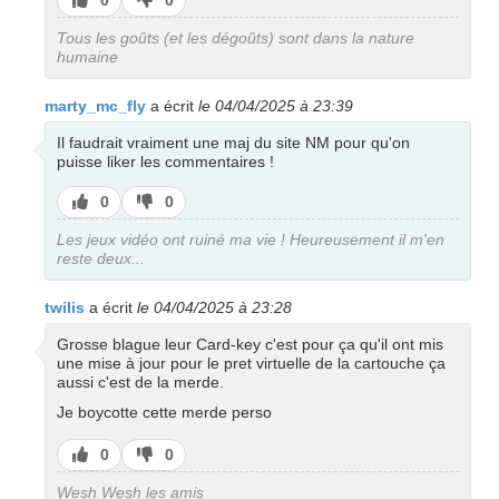
pas
Tous les goûts (et les dégoûts) sont dans la nature
humaine
marty_mc_fly
a écrit
le 04/04/2025 à 23:39
Il faudrait vraiment une maj du site NM pour qu'on
puisse liker les commentaires !
J’aime
J’aime
0
0
pas
Les jeux vidéo ont ruiné ma vie ! Heureusement il m'en
reste deux...
twilis
a écrit
le 04/04/2025 à 23:28
Grosse blague leur Card-key c'est pour ça qu'il ont mis
une mise à jour pour le pret virtuelle de la cartouche ça
aussi c'est de la merde.
Je boycotte cette merde perso
J’aime
J’aime
0
0
pas
Wesh Wesh les amis