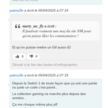
patou2b
a écrit
le 05/04/2025 à 07:19
marty_mc_fly a écrit :
Il faudrait vraiment une maj du site NM pour
qu'on puisse liker les commentaires !
Et qu'on puisse mettre un Gif aussi xD
J’aime
J’aime
0
0
pas
Désolé si je fais des fautes d'orthographes.
patou2b
a écrit
le 05/04/2025 à 07:18
Depuis la Switch 1 de toute façon que ça soit une partie
ou juste un code c'est pareil...
La collection gaming ne marche plus depuis des
années...
Ça me choque même plus pff