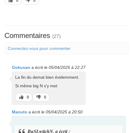
0
0
pas
Commentaires
(27)
Connectez-vous pour commenter
Gokusan
a écrit
le 05/04/2025 à 22:27
La fin du demat bien évidemment.
Si même big N s'y met
J’aime
J’aime
0
0
pas
Manuto
a écrit
le 05/04/2025 à 20:50
BuSLwitchN. a écrit :