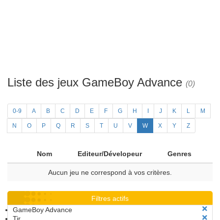
Liste des jeux GameBoy Advance
(0)
0-9
A
B
C
D
E
F
G
H
I
J
K
L
M
N
O
P
Q
R
S
T
U
V
W
X
Y
Z
Nom
Editeur/Dévelopeur
Genres
Aucun jeu ne correspond à vos critères.
Filtres actifs
GameBoy Advance
Tir