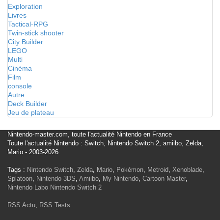
Exploration
Livres
Tactical-RPG
Twin-stick shooter
City Builder
LEGO
Multi
Cinéma
Film
console
Autre
Deck Builder
Jeu de plateau
Nintendo-master.com, toute l'actualité Nintendo en France
Toute l'actualité Nintendo : Switch, Nintendo Switch 2, amiibo, Zelda,
Mario - 2003-2026
Tags :
Nintendo Switch
,
Zelda
,
Mario
,
Pokémon
,
Metroid
,
Xenoblade
,
Splatoon
,
Nintendo 3DS
,
Amiibo
,
My Nintendo
,
Cartoon Master
,
Nintendo Labo
Nintendo Switch 2
RSS Actu
,
RSS Tests