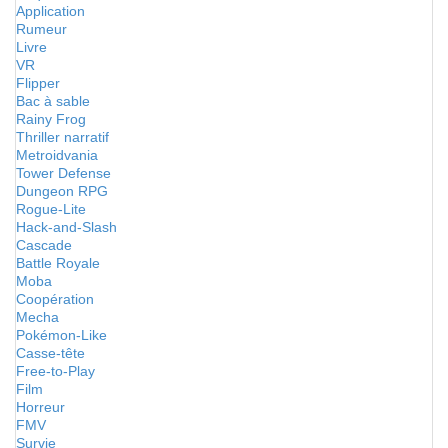
Application
Rumeur
Livre
VR
Flipper
Bac à sable
Rainy Frog
Thriller narratif
Metroidvania
Tower Defense
Dungeon RPG
Rogue-Lite
Hack-and-Slash
Cascade
Battle Royale
Moba
Coopération
Mecha
Pokémon-Like
Casse-tête
Free-to-Play
Film
Horreur
FMV
Survie