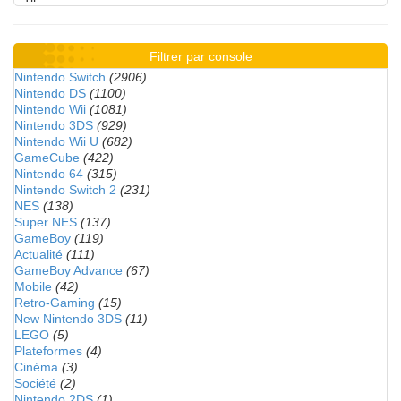
Filtrer par console
Nintendo Switch
(2906)
Nintendo DS
(1100)
Nintendo Wii
(1081)
Nintendo 3DS
(929)
Nintendo Wii U
(682)
GameCube
(422)
Nintendo 64
(315)
Nintendo Switch 2
(231)
NES
(138)
Super NES
(137)
GameBoy
(119)
Actualité
(111)
GameBoy Advance
(67)
Mobile
(42)
Retro-Gaming
(15)
New Nintendo 3DS
(11)
LEGO
(5)
Plateformes
(4)
Cinéma
(3)
Société
(2)
Nintendo 2DS
(1)