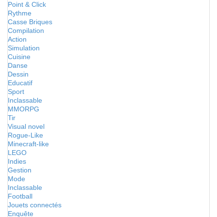
Point & Click
Rythme
Casse Briques
Compilation
Action
Simulation
Cuisine
Danse
Dessin
Educatif
Sport
Inclassable
MMORPG
Tir
Visual novel
Rogue-Like
Minecraft-like
LEGO
Indies
Gestion
Mode
Inclassable
Football
Jouets connectés
Enquête