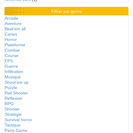
Filtrer par genre
Arcade
Aventure
Beat'em all
Cartes
Horror
Plateforme
Combat
Course
FPS
Guerre
Infiltration
Musique
Shoot'em up
Puzzle
Rail Shooter
Réflexion
RPG
Shooter
Stratégie
Survival horror
Tactique
Party Game