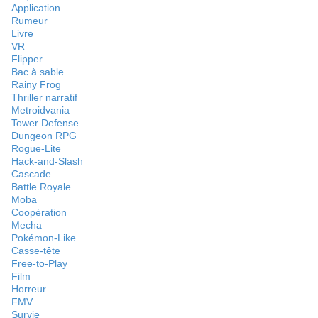
Application
Rumeur
Livre
VR
Flipper
Bac à sable
Rainy Frog
Thriller narratif
Metroidvania
Tower Defense
Dungeon RPG
Rogue-Lite
Hack-and-Slash
Cascade
Battle Royale
Moba
Coopération
Mecha
Pokémon-Like
Casse-tête
Free-to-Play
Film
Horreur
FMV
Survie