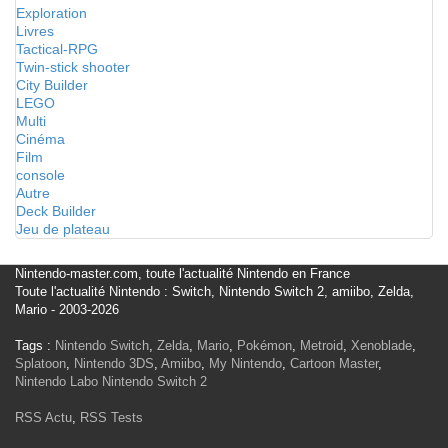
Exploration
Livres
Tactical-RPG
Twin-stick shooter
City Builder
LEGO
Multi
Cinéma
Film
console
Autre
Deck Builder
Jeu de plateau
Nintendo-master.com, toute l'actualité Nintendo en France
Toute l'actualité Nintendo : Switch, Nintendo Switch 2, amiibo, Zelda,
Mario - 2003-2026
Tags :
Nintendo Switch
,
Zelda
,
Mario
,
Pokémon
,
Metroid
,
Xenoblade
,
Splatoon
,
Nintendo 3DS
,
Amiibo
,
My Nintendo
,
Cartoon Master
,
Nintendo Labo
Nintendo Switch 2
RSS Actu
,
RSS Tests