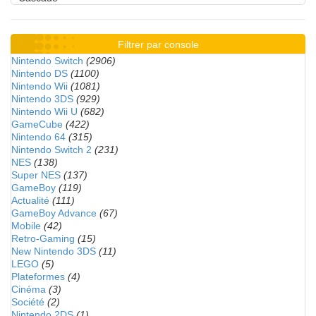
Filtrer par console
Nintendo Switch
(2906)
Nintendo DS
(1100)
Nintendo Wii
(1081)
Nintendo 3DS
(929)
Nintendo Wii U
(682)
GameCube
(422)
Nintendo 64
(315)
Nintendo Switch 2
(231)
NES
(138)
Super NES
(137)
GameBoy
(119)
Actualité
(111)
GameBoy Advance
(67)
Mobile
(42)
Retro-Gaming
(15)
New Nintendo 3DS
(11)
LEGO
(5)
Plateformes
(4)
Cinéma
(3)
Société
(2)
Nintendo 2DS
(1)