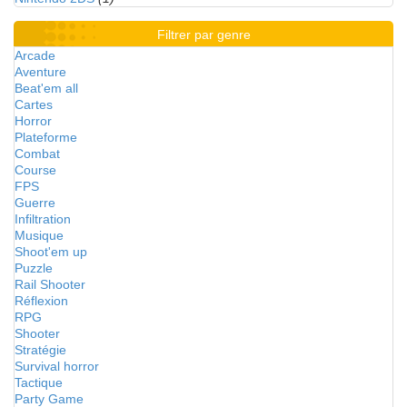
Filtrer par genre
Arcade
Aventure
Beat'em all
Cartes
Horror
Plateforme
Combat
Course
FPS
Guerre
Infiltration
Musique
Shoot'em up
Puzzle
Rail Shooter
Réflexion
RPG
Shooter
Stratégie
Survival horror
Tactique
Party Game