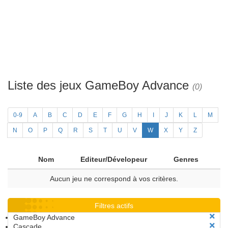
Liste des jeux GameBoy Advance
(0)
0-9
A
B
C
D
E
F
G
H
I
J
K
L
M
N
O
P
Q
R
S
T
U
V
W
X
Y
Z
Nom
Editeur/Dévelopeur
Genres
Aucun jeu ne correspond à vos critères.
Filtres actifs
GameBoy Advance
Cascade