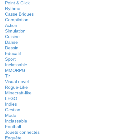
Point & Click
Rythme
Casse Briques
Compilation
Action
Simulation
Cuisine
Danse
Dessin
Educatif
Sport
Inclassable
MMORPG
Tir
Visual novel
Rogue-Like
Minecraft-like
LEGO
Indies
Gestion
Mode
Inclassable
Football
Jouets connectés
Enquête