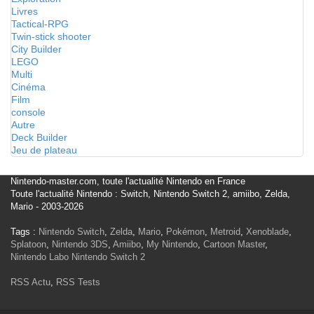
Livres
Tactical-RPG
Twin-stick shooter
City Builder
LEGO
Multi
Cinéma
Film
console
Autre
Deck Builder
Jeu de plateau
Nintendo-master.com, toute l'actualité Nintendo en France
Toute l'actualité Nintendo : Switch, Nintendo Switch 2, amiibo, Zelda,
Mario - 2003-2026
Tags :
Nintendo Switch
,
Zelda
,
Mario
,
Pokémon
,
Metroid
,
Xenoblade
,
Splatoon
,
Nintendo 3DS
,
Amiibo
,
My Nintendo
,
Cartoon Master
,
Nintendo Labo
Nintendo Switch 2
RSS Actu
,
RSS Tests