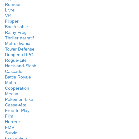
Rumeur
Livre
VR
Flipper
Bac à sable
Rainy Frog
Thriller narratif
Metroidvania
Tower Defense
Dungeon RPG
Rogue-Lite
Hack-and-Slash
Cascade
Battle Royale
Moba
Coopération
Mecha
Pokémon-Like
Casse-tête
Free-to-Play
Film
Horreur
FMV
Survie
Exploration