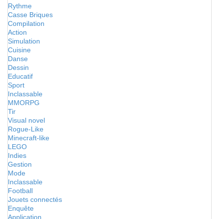
Rythme
Casse Briques
Compilation
Action
Simulation
Cuisine
Danse
Dessin
Educatif
Sport
Inclassable
MMORPG
Tir
Visual novel
Rogue-Like
Minecraft-like
LEGO
Indies
Gestion
Mode
Inclassable
Football
Jouets connectés
Enquête
Application