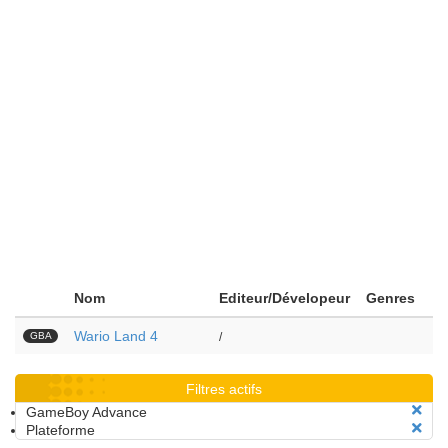
Nom
Editeur/Dévelopeur
Genres
Wario Land 4
GBA
/
Filtres actifs
GameBoy Advance
Plateforme