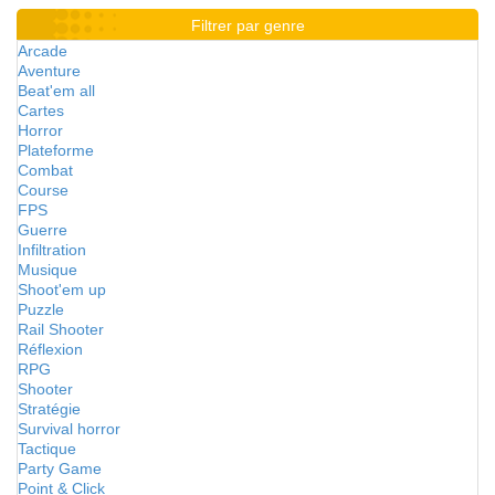
Filtrer par genre
Arcade
Aventure
Beat'em all
Cartes
Horror
Plateforme
Combat
Course
FPS
Guerre
Infiltration
Musique
Shoot'em up
Puzzle
Rail Shooter
Réflexion
RPG
Shooter
Stratégie
Survival horror
Tactique
Party Game
Point & Click