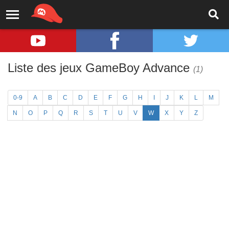
Liste des jeux GameBoy Advance
(1)
0-9
A
B
C
D
E
F
G
H
I
J
K
L
M
N
O
P
Q
R
S
T
U
V
W
X
Y
Z