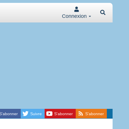
Connexion
S'abonner
Suivre
S'abonner
S'abonner