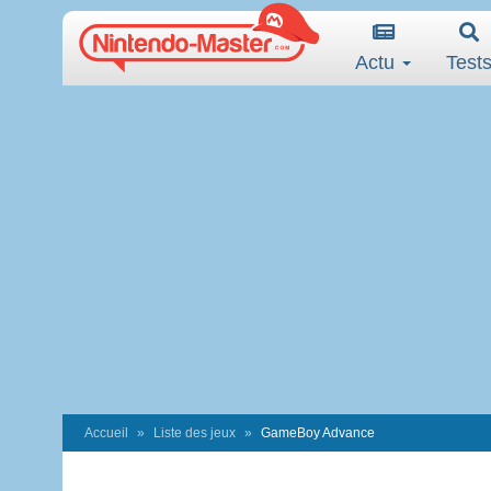
Actu
Test
Accueil
Liste des jeux
GameBoy Advance