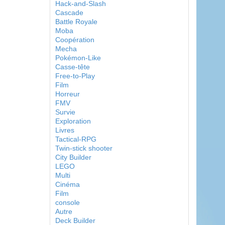
Hack-and-Slash
Cascade
Battle Royale
Moba
Coopération
Mecha
Pokémon-Like
Casse-tête
Free-to-Play
Film
Horreur
FMV
Survie
Exploration
Livres
Tactical-RPG
Twin-stick shooter
City Builder
LEGO
Multi
Cinéma
Film
console
Autre
Deck Builder