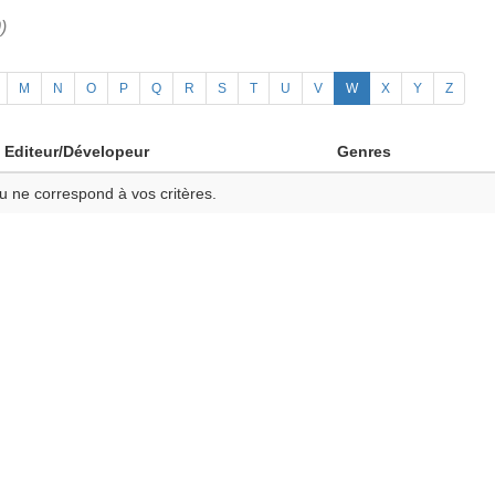
)
M
N
O
P
Q
R
S
T
U
V
W
X
Y
Z
Editeur/Dévelopeur
Genres
u ne correspond à vos critères.