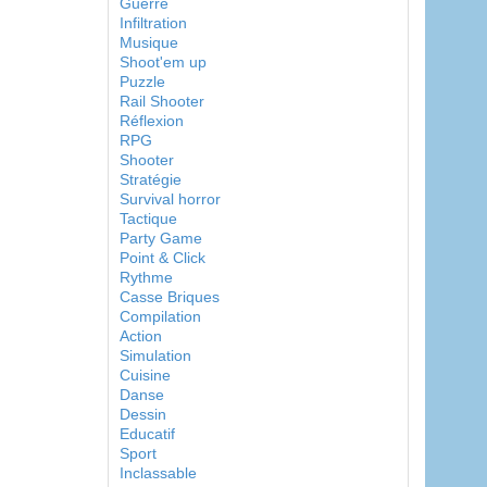
Guerre
Infiltration
Musique
Shoot'em up
Puzzle
Rail Shooter
Réflexion
RPG
Shooter
Stratégie
Survival horror
Tactique
Party Game
Point & Click
Rythme
Casse Briques
Compilation
Action
Simulation
Cuisine
Danse
Dessin
Educatif
Sport
Inclassable