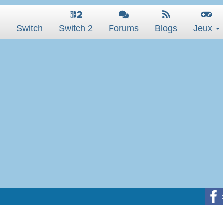
s
Switch
Switch 2
Forums
Blogs
Jeux