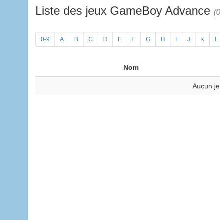
Liste des jeux GameBoy Advance
(0
0-9
A
B
C
D
E
F
G
H
I
J
K
L
Nom
Aucun je