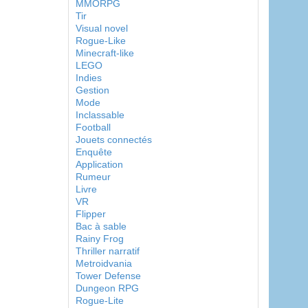
MMORPG
Tir
Visual novel
Rogue-Like
Minecraft-like
LEGO
Indies
Gestion
Mode
Inclassable
Football
Jouets connectés
Enquête
Application
Rumeur
Livre
VR
Flipper
Bac à sable
Rainy Frog
Thriller narratif
Metroidvania
Tower Defense
Dungeon RPG
Rogue-Lite