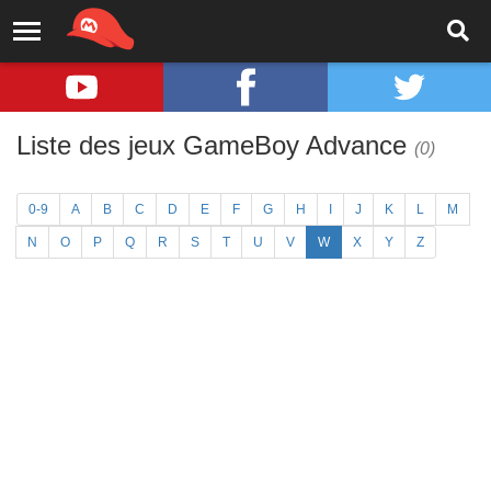
Liste des jeux GameBoy Advance
(0)
0-9
A
B
C
D
E
F
G
H
I
J
K
L
M
N
O
P
Q
R
S
T
U
V
W
X
Y
Z