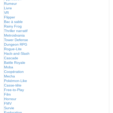
Rumeur
Livre
VR
Flipper
Bac à sable
Rainy Frog
Thriller narratif
Metroidvania
Tower Defense
Dungeon RPG
Rogue-Lite
Hack-and-Slash
Cascade
Battle Royale
Moba
Coopération
Mecha
Pokémon-Like
Casse-tête
Free-to-Play
Film
Horreur
FMV
Survie
Exploration