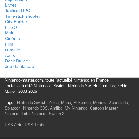
Livres
Tactical-RPG
Twin-stick shooter
City Builder
LEGO
Multi
Cinéma
Film
console
Autre
Deck Builder
Jeu de plateau
Nintendo-master.com, toute l'actualité Nintendo en France
Toute l'actualité Nintendo : Switch, Nintendo Switch 2, amiibo, Zelda,
Mario - 2003-2026
Tags :
Nintendo Switch
,
Zelda
,
Mario
,
Pokémon
,
Metroid
,
Xenoblade
,
Splatoon
,
Nintendo 3DS
,
Amiibo
,
My Nintendo
,
Cartoon Master
,
Nintendo Labo
Nintendo Switch 2
RSS Actu
,
RSS Tests