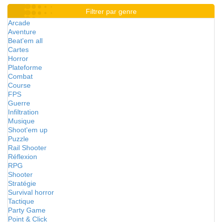
Filtrer par genre
Arcade
Aventure
Beat'em all
Cartes
Horror
Plateforme
Combat
Course
FPS
Guerre
Infiltration
Musique
Shoot'em up
Puzzle
Rail Shooter
Réflexion
RPG
Shooter
Stratégie
Survival horror
Tactique
Party Game
Point & Click