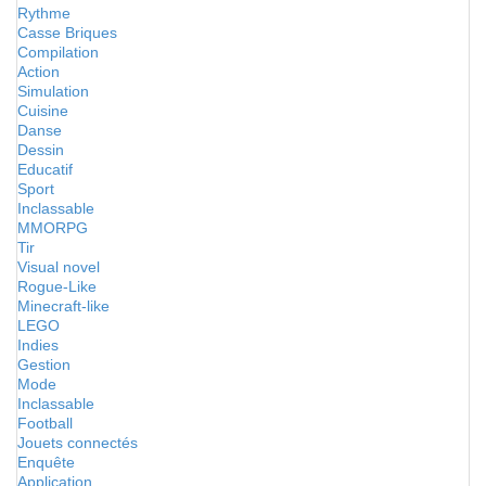
Rythme
Casse Briques
Compilation
Action
Simulation
Cuisine
Danse
Dessin
Educatif
Sport
Inclassable
MMORPG
Tir
Visual novel
Rogue-Like
Minecraft-like
LEGO
Indies
Gestion
Mode
Inclassable
Football
Jouets connectés
Enquête
Application