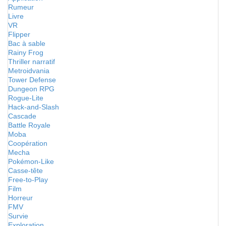
Rumeur
Livre
VR
Flipper
Bac à sable
Rainy Frog
Thriller narratif
Metroidvania
Tower Defense
Dungeon RPG
Rogue-Lite
Hack-and-Slash
Cascade
Battle Royale
Moba
Coopération
Mecha
Pokémon-Like
Casse-tête
Free-to-Play
Film
Horreur
FMV
Survie
Exploration