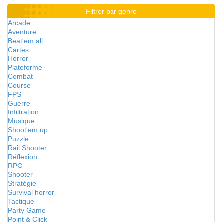
Filtrer par genre
Arcade
Aventure
Beat'em all
Cartes
Horror
Plateforme
Combat
Course
FPS
Guerre
Infiltration
Musique
Shoot'em up
Puzzle
Rail Shooter
Réflexion
RPG
Shooter
Stratégie
Survival horror
Tactique
Party Game
Point & Click