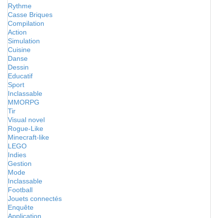
Rythme
Casse Briques
Compilation
Action
Simulation
Cuisine
Danse
Dessin
Educatif
Sport
Inclassable
MMORPG
Tir
Visual novel
Rogue-Like
Minecraft-like
LEGO
Indies
Gestion
Mode
Inclassable
Football
Jouets connectés
Enquête
Application