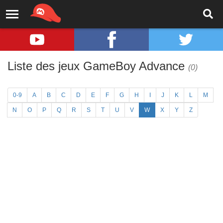
Liste des jeux GameBoy Advance
(0)
0-9
A
B
C
D
E
F
G
H
I
J
K
L
M
N
O
P
Q
R
S
T
U
V
W
X
Y
Z