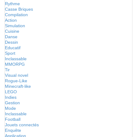
Rythme
Casse Briques
Compilation
Action
Simulation
Cuisine
Danse
Dessin
Educatif
Sport
Inclassable
MMORPG
Tir
Visual novel
Rogue-Like
Minecraft-like
LEGO
Indies
Gestion
Mode
Inclassable
Football
Jouets connectés
Enquête
Application