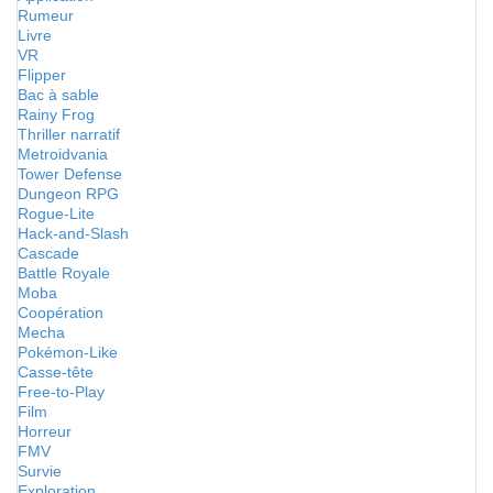
Rumeur
Livre
VR
Flipper
Bac à sable
Rainy Frog
Thriller narratif
Metroidvania
Tower Defense
Dungeon RPG
Rogue-Lite
Hack-and-Slash
Cascade
Battle Royale
Moba
Coopération
Mecha
Pokémon-Like
Casse-tête
Free-to-Play
Film
Horreur
FMV
Survie
Exploration