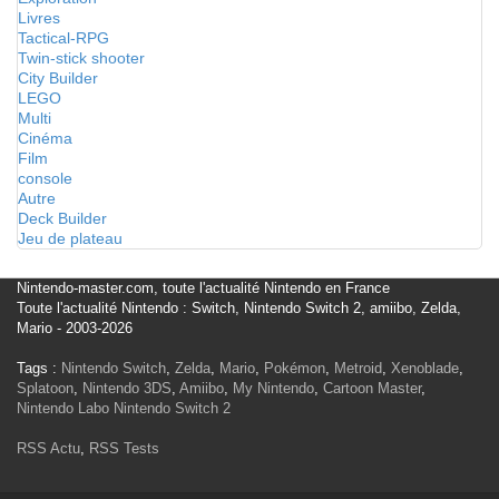
Livres
Tactical-RPG
Twin-stick shooter
City Builder
LEGO
Multi
Cinéma
Film
console
Autre
Deck Builder
Jeu de plateau
Nintendo-master.com, toute l'actualité Nintendo en France
Toute l'actualité Nintendo : Switch, Nintendo Switch 2, amiibo, Zelda,
Mario - 2003-2026
Tags :
Nintendo Switch
,
Zelda
,
Mario
,
Pokémon
,
Metroid
,
Xenoblade
,
Splatoon
,
Nintendo 3DS
,
Amiibo
,
My Nintendo
,
Cartoon Master
,
Nintendo Labo
Nintendo Switch 2
RSS Actu
,
RSS Tests