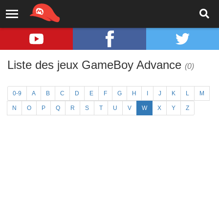
Liste des jeux GameBoy Advance
(0)
0-9
A
B
C
D
E
F
G
H
I
J
K
L
M
N
O
P
Q
R
S
T
U
V
W
X
Y
Z