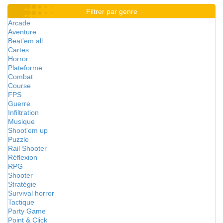
Filtrer par genre
Arcade
Aventure
Beat'em all
Cartes
Horror
Plateforme
Combat
Course
FPS
Guerre
Infiltration
Musique
Shoot'em up
Puzzle
Rail Shooter
Réflexion
RPG
Shooter
Stratégie
Survival horror
Tactique
Party Game
Point & Click