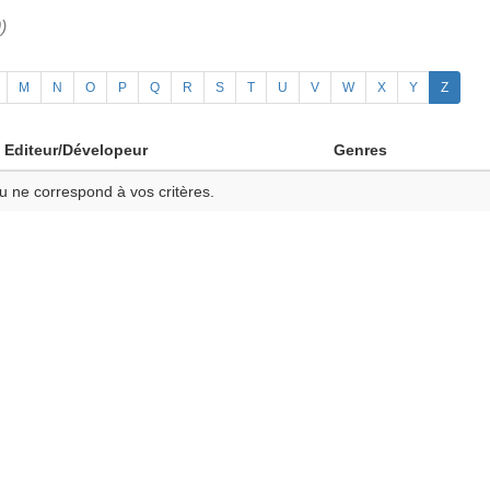
)
M
N
O
P
Q
R
S
T
U
V
W
X
Y
Z
Editeur/Dévelopeur
Genres
u ne correspond à vos critères.