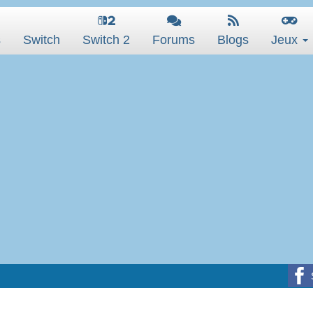
s
Switch
Switch 2
Forums
Blogs
Jeux