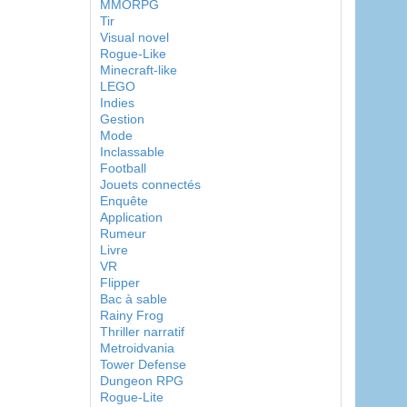
MMORPG
Tir
Visual novel
Rogue-Like
Minecraft-like
LEGO
Indies
Gestion
Mode
Inclassable
Football
Jouets connectés
Enquête
Application
Rumeur
Livre
VR
Flipper
Bac à sable
Rainy Frog
Thriller narratif
Metroidvania
Tower Defense
Dungeon RPG
Rogue-Lite