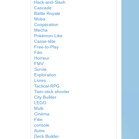
Hack-and-Slash
Cascade
Battle Royale
Moba
Coopération
Mecha
Pokémon-Like
Casse-tête
Free-to-Play
Film
Horreur
FMV
Survie
Exploration
Livres
Tactical-RPG
Twin-stick shooter
City Builder
LEGO
Multi
Cinéma
Film
console
Autre
Deck Builder