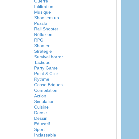
Guerre
Infiltration
Musique
Shoot'em up
Puzzle
Rail Shooter
Réflexion
RPG
Shooter
Stratégie
Survival horror
Tactique
Party Game
Point & Click
Rythme
Casse Briques
Compilation
Action
Simulation
Cuisine
Danse
Dessin
Educatif
Sport
Inclassable