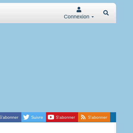
Connexion
S'abonner
Suivre
S'abonner
S'abonner