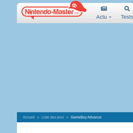
Actu
Test
Accueil
Liste des jeux
GameBoy Advance