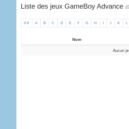
Liste des jeux GameBoy Advance
(0
0-9
A
B
C
D
E
F
G
H
I
J
K
L
Nom
Aucun je