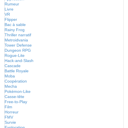
Rumeur
Livre
VR
Flipper
Bac à sable
Rainy Frog
Thriller narratif
Metroidvania
Tower Defense
Dungeon RPG
Rogue-Lite
Hack-and-Slash
Cascade
Battle Royale
Moba
Coopération
Mecha
Pokémon-Like
Casse-tête
Free-to-Play
Film
Horreur
FMV
Survie
Exploration