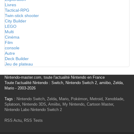
Livres
Tactical-RPG
Twin-stick shooter
City Builder
LEGO
Multi
Cinéma
Film
console
Autre
Deck Builder
Jeu de plateau
Nintendo-master.com, toute l'actualité Nintendo en France
Toute l'actualité Nintendo : Switch, Nintendo Switch 2, amiibo, Zelda,
Mario - 2003-2026
Tags :
Nintendo Switch
,
Zelda
,
Mario
,
Pokémon
,
Metroid
,
Xenoblade
,
Splatoon
,
Nintendo 3DS
,
Amiibo
,
My Nintendo
,
Cartoon Master
,
Nintendo Labo
Nintendo Switch 2
RSS Actu
,
RSS Tests