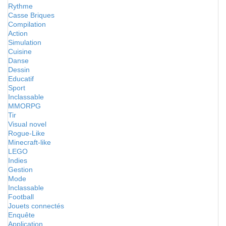
Rythme
Casse Briques
Compilation
Action
Simulation
Cuisine
Danse
Dessin
Educatif
Sport
Inclassable
MMORPG
Tir
Visual novel
Rogue-Like
Minecraft-like
LEGO
Indies
Gestion
Mode
Inclassable
Football
Jouets connectés
Enquête
Application