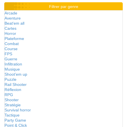
Filtrer par genre
Arcade
Aventure
Beat'em all
Cartes
Horror
Plateforme
Combat
Course
FPS
Guerre
Infiltration
Musique
Shoot'em up
Puzzle
Rail Shooter
Réflexion
RPG
Shooter
Stratégie
Survival horror
Tactique
Party Game
Point & Click