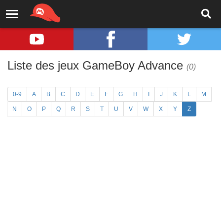
Liste des jeux GameBoy Advance
(0)
0-9
A
B
C
D
E
F
G
H
I
J
K
L
M
N
O
P
Q
R
S
T
U
V
W
X
Y
Z