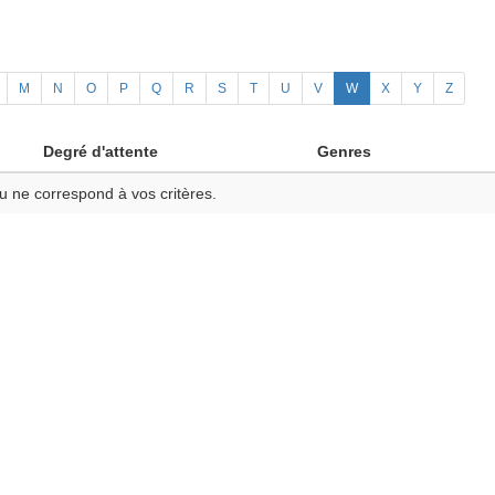
M
N
O
P
Q
R
S
T
U
V
W
X
Y
Z
Degré d'attente
Genres
u ne correspond à vos critères.