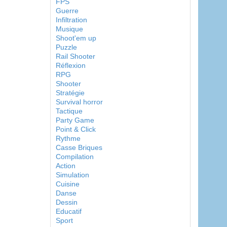
FPS
Guerre
Infiltration
Musique
Shoot'em up
Puzzle
Rail Shooter
Réflexion
RPG
Shooter
Stratégie
Survival horror
Tactique
Party Game
Point & Click
Rythme
Casse Briques
Compilation
Action
Simulation
Cuisine
Danse
Dessin
Educatif
Sport