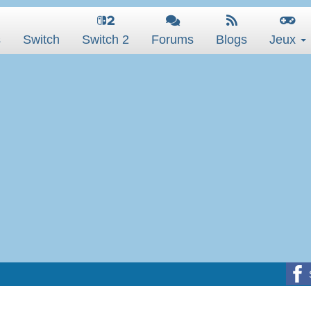
s
Switch
Switch 2
Forums
Blogs
Jeux