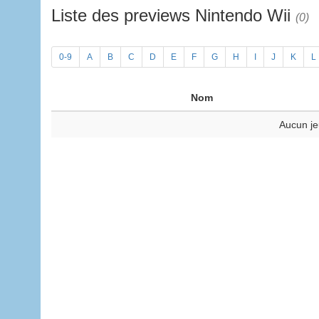
Liste des previews Nintendo Wii
(0)
0-9
A
B
C
D
E
F
G
H
I
J
K
L
Nom
Aucun je