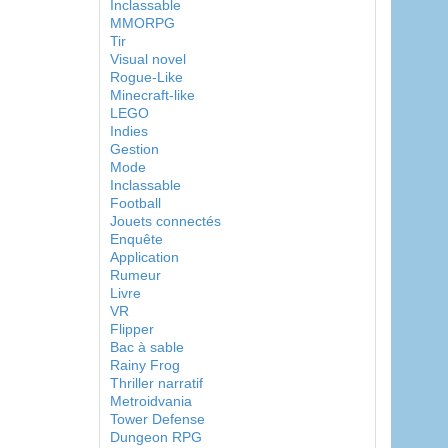
Inclassable
MMORPG
Tir
Visual novel
Rogue-Like
Minecraft-like
LEGO
Indies
Gestion
Mode
Inclassable
Football
Jouets connectés
Enquête
Application
Rumeur
Livre
VR
Flipper
Bac à sable
Rainy Frog
Thriller narratif
Metroidvania
Tower Defense
Dungeon RPG