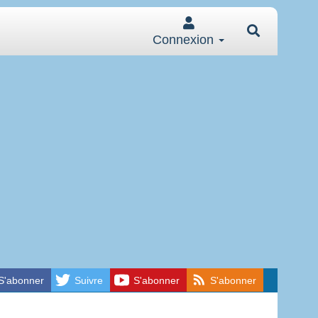
Connexion
S'abonner
Suivre
S'abonner
S'abonner