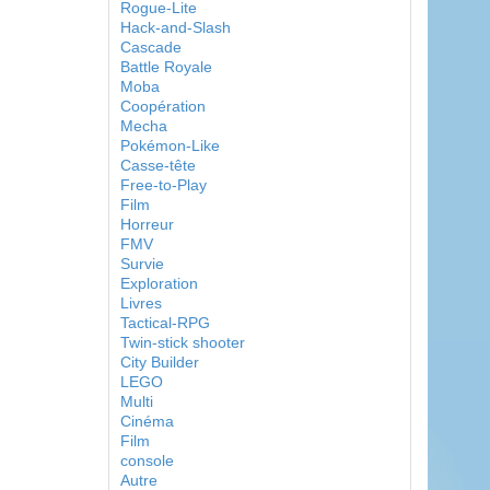
Rogue-Lite
Hack-and-Slash
Cascade
Battle Royale
Moba
Coopération
Mecha
Pokémon-Like
Casse-tête
Free-to-Play
Film
Horreur
FMV
Survie
Exploration
Livres
Tactical-RPG
Twin-stick shooter
City Builder
LEGO
Multi
Cinéma
Film
console
Autre