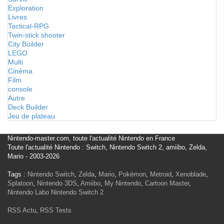
Exploration
Livres
Tactical-RPG
Twin-stick shooter
City Builder
LEGO
Multi
Cinéma
Film
console
Autre
Deck Builder
Jeu de plateau
Nintendo-master.com, toute l'actualité Nintendo en France
Toute l'actualité Nintendo : Switch, Nintendo Switch 2, amiibo, Zelda,
Mario - 2003-2026
Tags :
Nintendo Switch
,
Zelda
,
Mario
,
Pokémon
,
Metroid
,
Xenoblade
,
Splatoon
,
Nintendo 3DS
,
Amiibo
,
My Nintendo
,
Cartoon Master
,
Nintendo Labo
Nintendo Switch 2
RSS Actu
,
RSS Tests