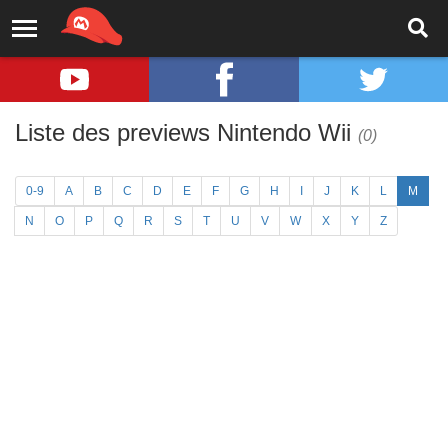
Liste des previews Nintendo Wii
(0)
0-9
A
B
C
D
E
F
G
H
I
J
K
L
M
N
O
P
Q
R
S
T
U
V
W
X
Y
Z