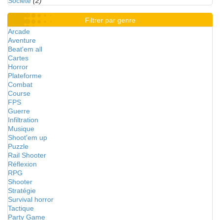
Société
(2)
Filtrer par genre
Arcade
Aventure
Beat'em all
Cartes
Horror
Plateforme
Combat
Course
FPS
Guerre
Infiltration
Musique
Shoot'em up
Puzzle
Rail Shooter
Réflexion
RPG
Shooter
Stratégie
Survival horror
Tactique
Party Game