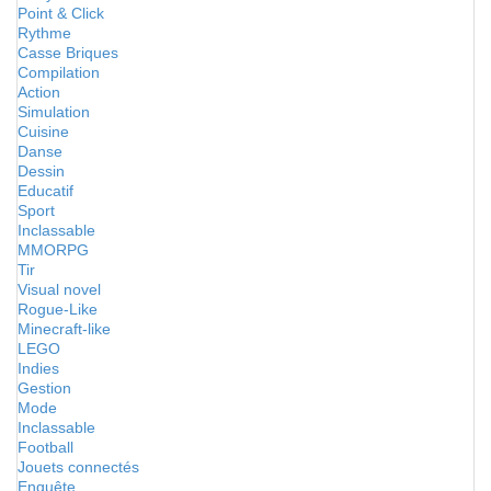
Point & Click
Rythme
Casse Briques
Compilation
Action
Simulation
Cuisine
Danse
Dessin
Educatif
Sport
Inclassable
MMORPG
Tir
Visual novel
Rogue-Like
Minecraft-like
LEGO
Indies
Gestion
Mode
Inclassable
Football
Jouets connectés
Enquête