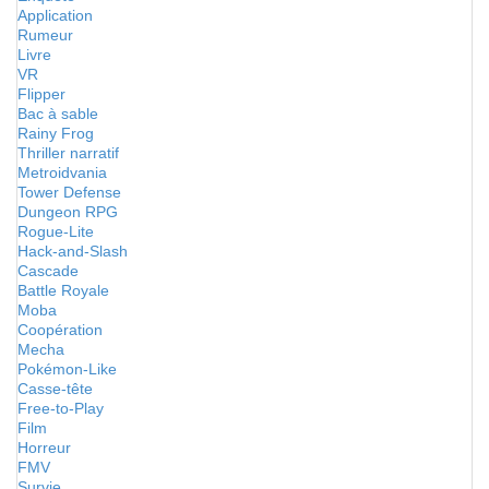
Application
Rumeur
Livre
VR
Flipper
Bac à sable
Rainy Frog
Thriller narratif
Metroidvania
Tower Defense
Dungeon RPG
Rogue-Lite
Hack-and-Slash
Cascade
Battle Royale
Moba
Coopération
Mecha
Pokémon-Like
Casse-tête
Free-to-Play
Film
Horreur
FMV
Survie