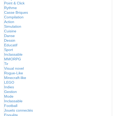
Point & Click
Rythme
Casse Briques
Compilation
Action
Simulation
Cuisine
Danse
Dessin
Educatif
Sport
Inclassable
MMORPG
Tir
Visual novel
Rogue-Like
Minecraft-like
LEGO
Indies
Gestion
Mode
Inclassable
Football
Jouets connectés
Enquête