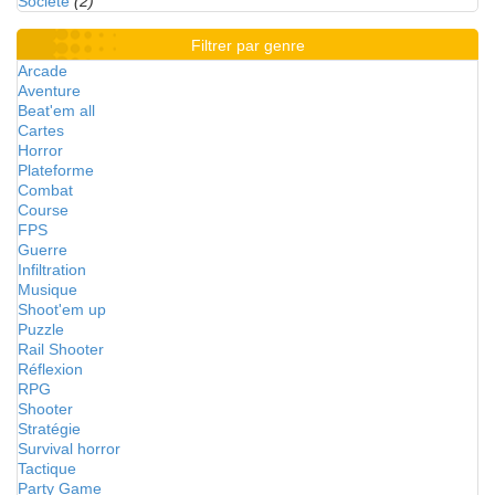
Société
(2)
Filtrer par genre
Arcade
Aventure
Beat'em all
Cartes
Horror
Plateforme
Combat
Course
FPS
Guerre
Infiltration
Musique
Shoot'em up
Puzzle
Rail Shooter
Réflexion
RPG
Shooter
Stratégie
Survival horror
Tactique
Party Game