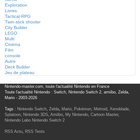
Exploration
Livres
Tactical-RPG
Twin-stick shooter
City Builder
LEGO
Multi
Cinéma
Film
console
Autre
Deck Builder
Jeu de plateau
Nintendo-master.com, toute l'actualité Nintendo en France
Toute l'actualité Nintendo : Switch, Nintendo Switch 2, amiibo, Zelda,
Mario - 2003-2026
Tags :
Nintendo Switch
,
Zelda
,
Mario
,
Pokémon
,
Metroid
,
Xenoblade
,
Splatoon
,
Nintendo 3DS
,
Amiibo
,
My Nintendo
,
Cartoon Master
,
Nintendo Labo
Nintendo Switch 2
RSS Actu
,
RSS Tests