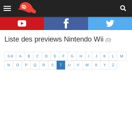
Liste des previews Nintendo Wii
(0)
0-9
A
B
C
D
E
F
G
H
I
J
K
L
M
N
O
P
Q
R
S
T
U
V
W
X
Y
Z