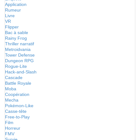
Application
Rumeur
Livre
VR
Flipper
Bac à sable
Rainy Frog
Thriller narratif
Metroidvania
Tower Defense
Dungeon RPG
Rogue-Lite
Hack-and-Slash
Cascade
Battle Royale
Moba
Coopération
Mecha
Pokémon-Like
Casse-tête
Free-to-Play
Film
Horreur
FMV
Survie