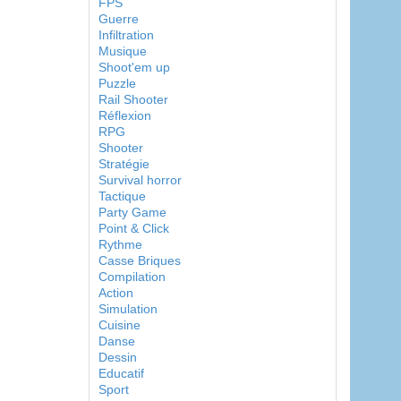
FPS
Guerre
Infiltration
Musique
Shoot'em up
Puzzle
Rail Shooter
Réflexion
RPG
Shooter
Stratégie
Survival horror
Tactique
Party Game
Point & Click
Rythme
Casse Briques
Compilation
Action
Simulation
Cuisine
Danse
Dessin
Educatif
Sport