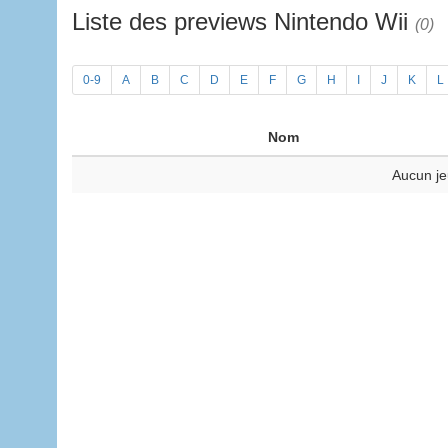
Liste des previews Nintendo Wii
(0)
0-9
A
B
C
D
E
F
G
H
I
J
K
L
Nom
Aucun je