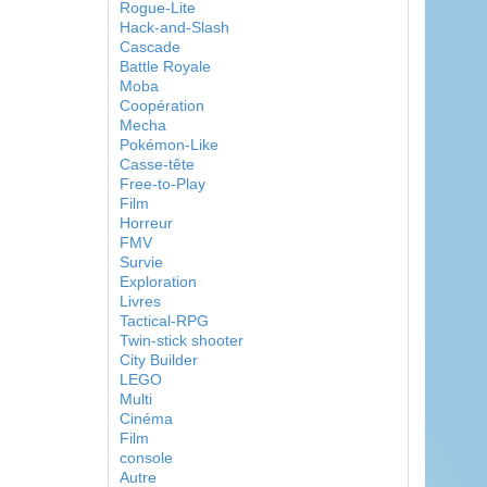
Rogue-Lite
Hack-and-Slash
Cascade
Battle Royale
Moba
Coopération
Mecha
Pokémon-Like
Casse-tête
Free-to-Play
Film
Horreur
FMV
Survie
Exploration
Livres
Tactical-RPG
Twin-stick shooter
City Builder
LEGO
Multi
Cinéma
Film
console
Autre