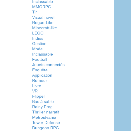
Inclassable
MMORPG
Tir
Visual novel
Rogue-Like
Minecraft-like
LEGO
Indies
Gestion
Mode
Inclassable
Football
Jouets connectés
Enquête
Application
Rumeur
Livre
VR
Flipper
Bac à sable
Rainy Frog
Thriller narratif
Metroidvania
Tower Defense
Dungeon RPG