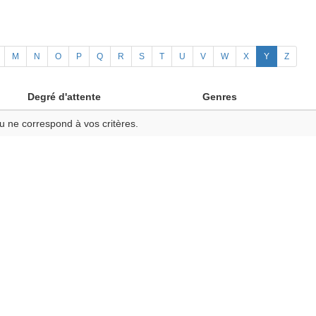
M
N
O
P
Q
R
S
T
U
V
W
X
Y
Z
Degré d'attente
Genres
u ne correspond à vos critères.