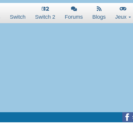
s
Switch
Switch 2
Forums
Blogs
Jeux