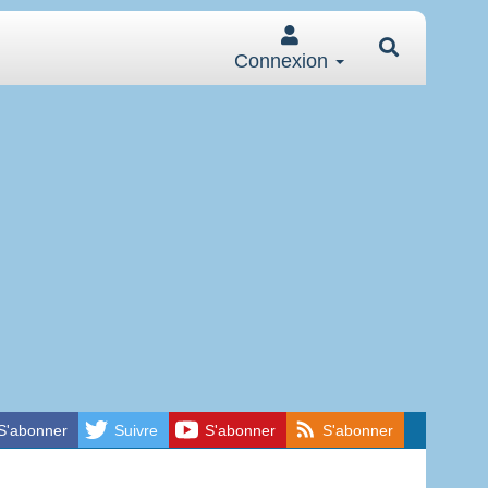
Connexion
S'abonner
Suivre
S'abonner
S'abonner