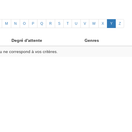
M
N
O
P
Q
R
S
T
U
V
W
X
Y
Z
Degré d'attente
Genres
u ne correspond à vos critères.