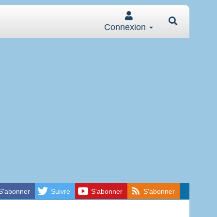
Connexion
S'abonner
Suivre
S'abonner
S'abonner