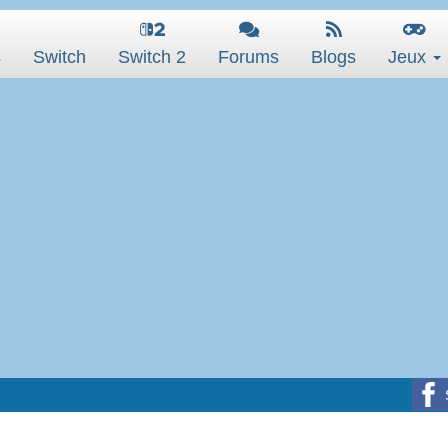
s
Switch
Switch 2
Forums
Blogs
Jeux