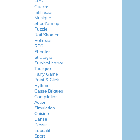
FPS
Guerre
Infiltration
Musique
Shoot'em up
Puzzle
Rail Shooter
Réflexion
RPG
Shooter
Stratégie
Survival horror
Tactique
Party Game
Point & Click
Rythme
Casse Briques
Compilation
Action
Simulation
Cuisine
Danse
Dessin
Educatif
Sport