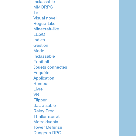
Inclassable
MMORPG
Tir
Visual novel
Rogue-Like
Minecraft-like
LEGO
Indies
Gestion
Mode
Inclassable
Football
Jouets connectés
Enquête
Application
Rumeur
Livre
VR
Flipper
Bac à sable
Rainy Frog
Thriller narratif
Metroidvania
Tower Defense
Dungeon RPG