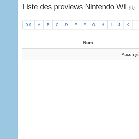
Liste des previews Nintendo Wii
(0)
0-9
A
B
C
D
E
F
G
H
I
J
K
L
Nom
Aucun je