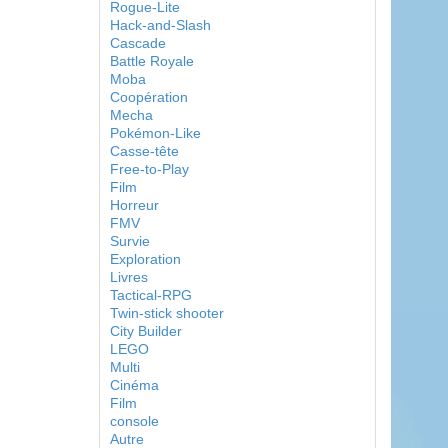
Rogue-Lite
Hack-and-Slash
Cascade
Battle Royale
Moba
Coopération
Mecha
Pokémon-Like
Casse-tête
Free-to-Play
Film
Horreur
FMV
Survie
Exploration
Livres
Tactical-RPG
Twin-stick shooter
City Builder
LEGO
Multi
Cinéma
Film
console
Autre