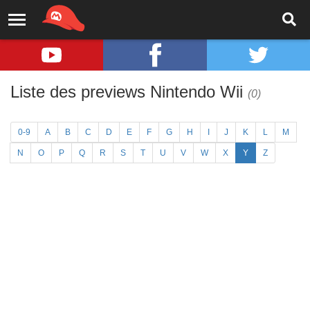
Liste des previews Nintendo Wii
(0)
0-9
A
B
C
D
E
F
G
H
I
J
K
L
M
N
O
P
Q
R
S
T
U
V
W
X
Y
Z