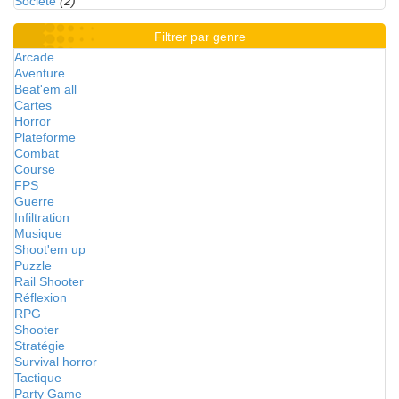
Société
(2)
Filtrer par genre
Arcade
Aventure
Beat'em all
Cartes
Horror
Plateforme
Combat
Course
FPS
Guerre
Infiltration
Musique
Shoot'em up
Puzzle
Rail Shooter
Réflexion
RPG
Shooter
Stratégie
Survival horror
Tactique
Party Game