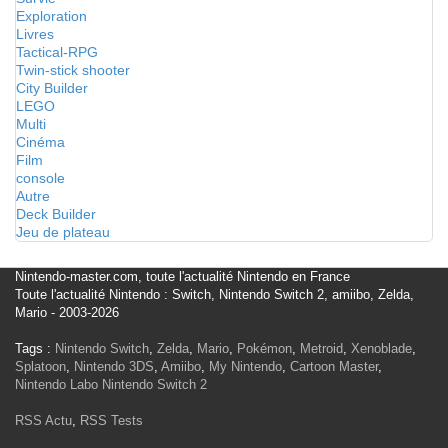
Exploration
Livres
Tactical-RPG
Twin-stick shooter
City Builder
LEGO
Multi
Cinéma
Film
console
Autre
Deck Builder
Jeu de plateau
Nintendo-master.com, toute l'actualité Nintendo en France
Toute l'actualité Nintendo : Switch, Nintendo Switch 2, amiibo, Zelda,
Mario - 2003-2026
Tags :
Nintendo Switch
,
Zelda
,
Mario
,
Pokémon
,
Metroid
,
Xenoblade
,
Splatoon
,
Nintendo 3DS
,
Amiibo
,
My Nintendo
,
Cartoon Master
,
Nintendo Labo
Nintendo Switch 2
RSS Actu
,
RSS Tests