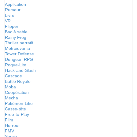
Application
Rumeur
Livre
VR
Flipper
Bac à sable
Rainy Frog
Thriller narratif
Metroidvania
Tower Defense
Dungeon RPG
Rogue-Lite
Hack-and-Slash
Cascade
Battle Royale
Moba
Coopération
Mecha
Pokémon-Like
Casse-tête
Free-to-Play
Film
Horreur
FMV
Survie