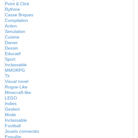
Point & Click
Rythme
Casse Briques
Compilation
Action
Simulation
Cuisine
Danse
Dessin
Educatif
Sport
Inclassable
MMORPG
Tir
Visual novel
Rogue-Like
Minecraft-like
LEGO
Indies
Gestion
Mode
Inclassable
Football
Jouets connectés
Enquête