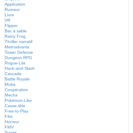
Application
Rumeur
Livre
VR
Flipper
Bac à sable
Rainy Frog
Thriller narratif
Metroidvania
Tower Defense
Dungeon RPG
Rogue-Lite
Hack-and-Slash
Cascade
Battle Royale
Moba
Coopération
Mecha
Pokémon-Like
Casse-tête
Free-to-Play
Film
Horreur
FMV
Survie