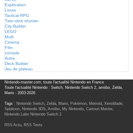
Exploration
Livres
Tactical-RPG
Twin-stick shooter
City Builder
LEGO
Multi
Cinéma
Film
console
Autre
Deck Builder
Jeu de plateau
Nintendo-master.com, toute l'actualité Nintendo en France
Toute l'actualité Nintendo : Switch, Nintendo Switch 2, amiibo, Zelda,
Mario - 2003-2026
Tags :
Nintendo Switch
,
Zelda
,
Mario
,
Pokémon
,
Metroid
,
Xenoblade
,
Splatoon
,
Nintendo 3DS
,
Amiibo
,
My Nintendo
,
Cartoon Master
,
Nintendo Labo
Nintendo Switch 2
RSS Actu
,
RSS Tests