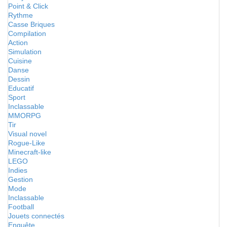
Point & Click
Rythme
Casse Briques
Compilation
Action
Simulation
Cuisine
Danse
Dessin
Educatif
Sport
Inclassable
MMORPG
Tir
Visual novel
Rogue-Like
Minecraft-like
LEGO
Indies
Gestion
Mode
Inclassable
Football
Jouets connectés
Enquête