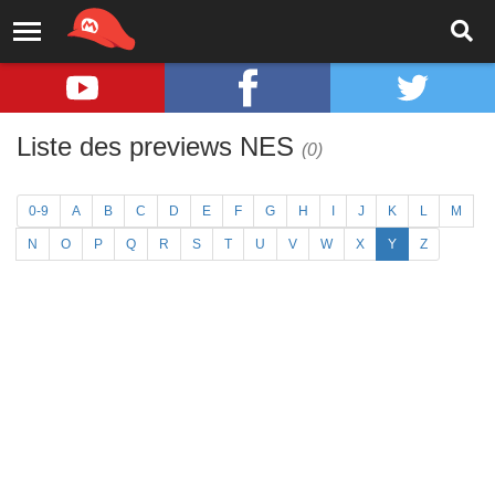
Liste des previews NES
(0)
0-9
A
B
C
D
E
F
G
H
I
J
K
L
M
N
O
P
Q
R
S
T
U
V
W
X
Y
Z