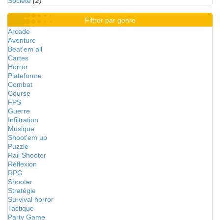
Société
(2)
Filtrer par genre
Arcade
Aventure
Beat'em all
Cartes
Horror
Plateforme
Combat
Course
FPS
Guerre
Infiltration
Musique
Shoot'em up
Puzzle
Rail Shooter
Réflexion
RPG
Shooter
Stratégie
Survival horror
Tactique
Party Game