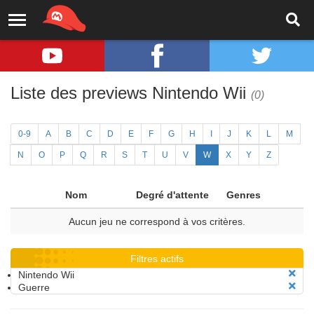
Liste des previews Nintendo Wii
(0)
0-9
A
B
C
D
E
F
G
H
I
J
K
L
M
N
O
P
Q
R
S
T
U
V
W
X
Y
Z
Nom
Degré d'attente
Genres
Aucun jeu ne correspond à vos critères.
Filtres actifs
Nintendo Wii
Guerre