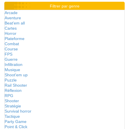
Filtrer par genre
Arcade
Aventure
Beat'em all
Cartes
Horror
Plateforme
Combat
Course
FPS
Guerre
Infiltration
Musique
Shoot'em up
Puzzle
Rail Shooter
Réflexion
RPG
Shooter
Stratégie
Survival horror
Tactique
Party Game
Point & Click