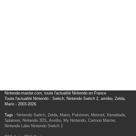
Nintendo-master.com, toute l'actualité Nintendo en France
Toute l'actualité Nintendo : Switch, Nintendo Switch 2, amiibo, Zelda,
Mario - 2003-2026
Tags :
Nintendo Switch
,
Zelda
,
Mario
,
Pokémon
,
Metroid
,
Xenoblade
,
Splatoon
,
Nintendo 3DS
,
Amiibo
,
My Nintendo
,
Cartoon Master
,
Nintendo Labo
Nintendo Switch 2