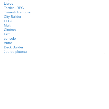
Livres
Tactical-RPG
Twin-stick shooter
City Builder
LEGO
Multi
Cinéma
Film
console
Autre
Deck Builder
Jeu de plateau