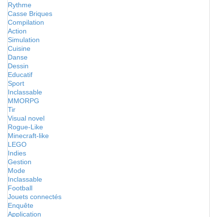
Rythme
Casse Briques
Compilation
Action
Simulation
Cuisine
Danse
Dessin
Educatif
Sport
Inclassable
MMORPG
Tir
Visual novel
Rogue-Like
Minecraft-like
LEGO
Indies
Gestion
Mode
Inclassable
Football
Jouets connectés
Enquête
Application