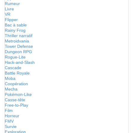
Rumeur
Livre
VR
Flipper
Bac à sable
Rainy Frog
Thriller narratif
Metroidvania
Tower Defense
Dungeon RPG
Rogue-Lite
Hack-and-Slash
Cascade
Battle Royale
Moba
Coopération
Mecha
Pokémon-Like
Casse-tête
Free-to-Play
Film
Horreur
FMV
Survie
Exploration