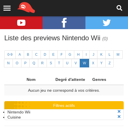
Liste des previews Nintendo Wii
(0)
0-9
A
B
C
D
E
F
G
H
I
J
K
L
M
N
O
P
Q
R
S
T
U
V
W
X
Y
Z
Nom
Degré d'attente
Genres
Aucun jeu ne correspond à vos critères.
Filtres actifs
Nintendo Wii
Cuisine