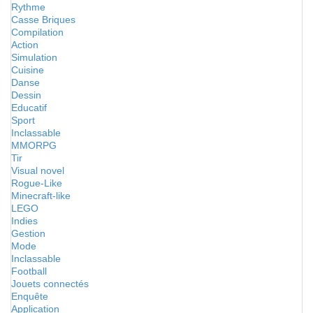
Rythme
Casse Briques
Compilation
Action
Simulation
Cuisine
Danse
Dessin
Educatif
Sport
Inclassable
MMORPG
Tir
Visual novel
Rogue-Like
Minecraft-like
LEGO
Indies
Gestion
Mode
Inclassable
Football
Jouets connectés
Enquête
Application