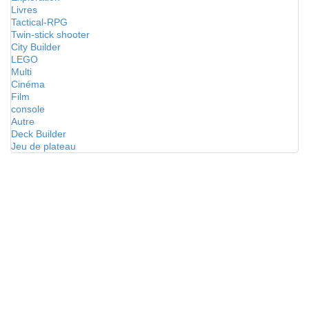
Livres
Tactical-RPG
Twin-stick shooter
City Builder
LEGO
Multi
Cinéma
Film
console
Autre
Deck Builder
Jeu de plateau