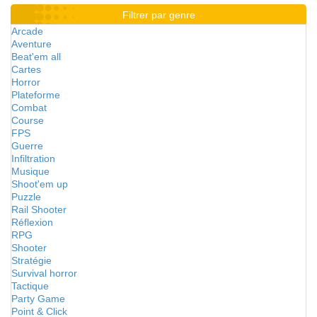
Filtrer par genre
Arcade
Aventure
Beat'em all
Cartes
Horror
Plateforme
Combat
Course
FPS
Guerre
Infiltration
Musique
Shoot'em up
Puzzle
Rail Shooter
Réflexion
RPG
Shooter
Stratégie
Survival horror
Tactique
Party Game
Point & Click