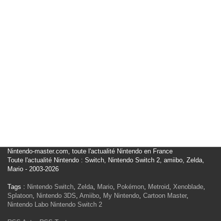
Nintendo-master.com, toute l'actualité Nintendo en France
Toute l'actualité Nintendo : Switch, Nintendo Switch 2, amiibo, Zelda,
Mario - 2003-2026
Tags :
Nintendo Switch
,
Zelda
,
Mario
,
Pokémon
,
Metroid
,
Xenoblade
,
Splatoon
,
Nintendo 3DS
,
Amiibo
,
My Nintendo
,
Cartoon Master
,
Nintendo Labo
Nintendo Switch 2