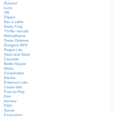
Rumeur
Livre
VR
Flipper
Bac à sable
Rainy Frog
Thriller narratif
Metroidvania
Tower Defense
Dungeon RPG
Rogue-Lite
Hack-and-Slash
Cascade
Battle Royale
Moba
Coopération
Mecha
Pokémon-Like
Casse-tête
Free-to-Play
Film
Horreur
FMV
Survie
Exploration