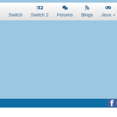
s
Switch
Switch 2
Forums
Blogs
Jeux