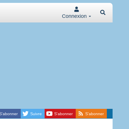
Connexion
S'abonner
Suivre
S'abonner
S'abonner