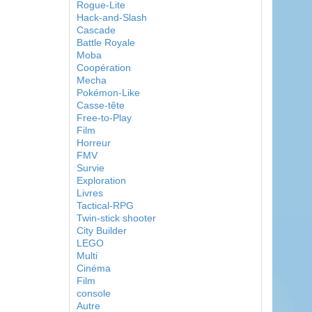
Rogue-Lite
Hack-and-Slash
Cascade
Battle Royale
Moba
Coopération
Mecha
Pokémon-Like
Casse-tête
Free-to-Play
Film
Horreur
FMV
Survie
Exploration
Livres
Tactical-RPG
Twin-stick shooter
City Builder
LEGO
Multi
Cinéma
Film
console
Autre