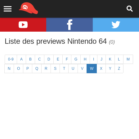
Liste des previews Nintendo 64
(0)
0-9
A
B
C
D
E
F
G
H
I
J
K
L
M
N
O
P
Q
R
S
T
U
V
W
X
Y
Z