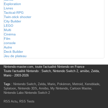
Exploration
Livres
Tactical-RPG
Twin-stick shooter
City Builder
LEGO
Multi
Cinéma
Film
console
Autre
Deck Builder
Jeu de plateau
Nintendo-master.com, toute l'actualité Nintendo en France
Toute l'actualité Nintendo : Switch, Nintendo Switch 2, amiibo, Zelda,
Mario - 2003-2026
Tags :
Nintendo Switch
,
Zelda
,
Mario
,
Pokémon
,
Metroid
,
Xenoblade
,
Splatoon
,
Nintendo 3DS
,
Amiibo
,
My Nintendo
,
Cartoon Master
,
Nintendo Labo
Nintendo Switch 2
RSS Actu
,
RSS Tests