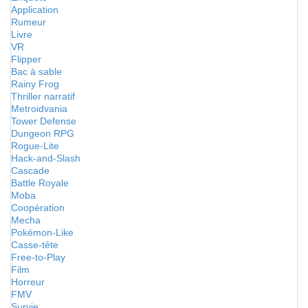
Application
Rumeur
Livre
VR
Flipper
Bac à sable
Rainy Frog
Thriller narratif
Metroidvania
Tower Defense
Dungeon RPG
Rogue-Lite
Hack-and-Slash
Cascade
Battle Royale
Moba
Coopération
Mecha
Pokémon-Like
Casse-tête
Free-to-Play
Film
Horreur
FMV
Survie