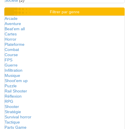
Société
(2)
Filtrer par genre
Arcade
Aventure
Beat'em all
Cartes
Horror
Plateforme
Combat
Course
FPS
Guerre
Infiltration
Musique
Shoot'em up
Puzzle
Rail Shooter
Réflexion
RPG
Shooter
Stratégie
Survival horror
Tactique
Party Game