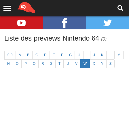
Liste des previews Nintendo 64
(0)
0-9
A
B
C
D
E
F
G
H
I
J
K
L
M
N
O
P
Q
R
S
T
U
V
W
X
Y
Z