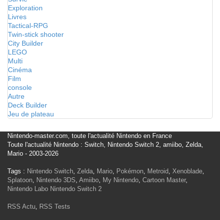
Exploration
Livres
Tactical-RPG
Twin-stick shooter
City Builder
LEGO
Multi
Cinéma
Film
console
Autre
Deck Builder
Jeu de plateau
Nintendo-master.com, toute l'actualité Nintendo en France
Toute l'actualité Nintendo : Switch, Nintendo Switch 2, amiibo, Zelda,
Mario - 2003-2026
Tags :
Nintendo Switch
,
Zelda
,
Mario
,
Pokémon
,
Metroid
,
Xenoblade
,
Splatoon
,
Nintendo 3DS
,
Amiibo
,
My Nintendo
,
Cartoon Master
,
Nintendo Labo
Nintendo Switch 2
RSS Actu
,
RSS Tests