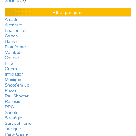
Société
(2)
Filtrer par genre
Arcade
Aventure
Beat'em all
Cartes
Horror
Plateforme
Combat
Course
FPS
Guerre
Infiltration
Musique
Shoot'em up
Puzzle
Rail Shooter
Réflexion
RPG
Shooter
Stratégie
Survival horror
Tactique
Party Game