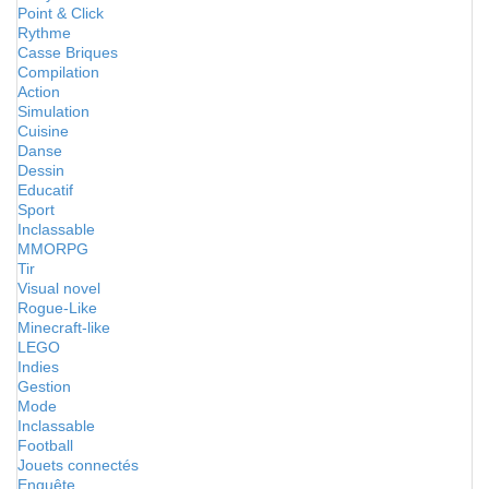
Point & Click
Rythme
Casse Briques
Compilation
Action
Simulation
Cuisine
Danse
Dessin
Educatif
Sport
Inclassable
MMORPG
Tir
Visual novel
Rogue-Like
Minecraft-like
LEGO
Indies
Gestion
Mode
Inclassable
Football
Jouets connectés
Enquête