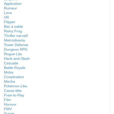
Application
Rumeur
Livre
VR
Flipper
Bac à sable
Rainy Frog
Thriller narratif
Metroidvania
Tower Defense
Dungeon RPG
Rogue-Lite
Hack-and-Slash
Cascade
Battle Royale
Moba
Coopération
Mecha
Pokémon-Like
Casse-tête
Free-to-Play
Film
Horreur
FMV
Survie