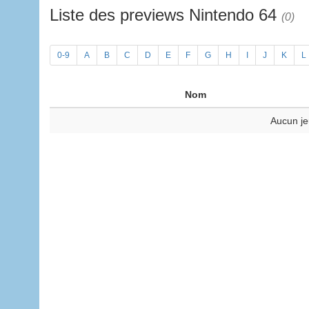
Liste des previews Nintendo 64
(0)
0-9
A
B
C
D
E
F
G
H
I
J
K
L
Nom
Aucun je