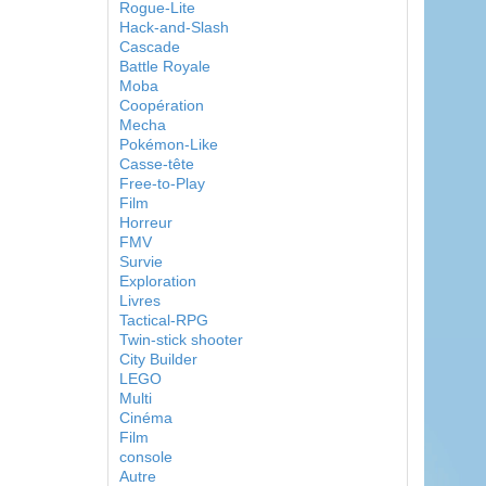
Rogue-Lite
Hack-and-Slash
Cascade
Battle Royale
Moba
Coopération
Mecha
Pokémon-Like
Casse-tête
Free-to-Play
Film
Horreur
FMV
Survie
Exploration
Livres
Tactical-RPG
Twin-stick shooter
City Builder
LEGO
Multi
Cinéma
Film
console
Autre