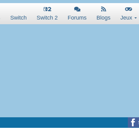
s
Switch
Switch 2
Forums
Blogs
Jeux