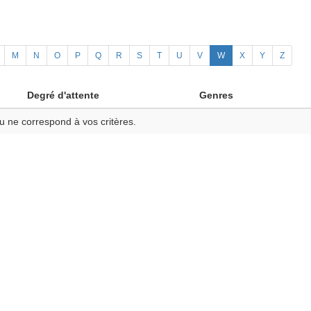
M
N
O
P
Q
R
S
T
U
V
W
X
Y
Z
Degré d'attente
Genres
u ne correspond à vos critères.