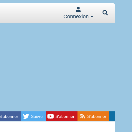
Connexion
S'abonner
Suivre
S'abonner
S'abonner