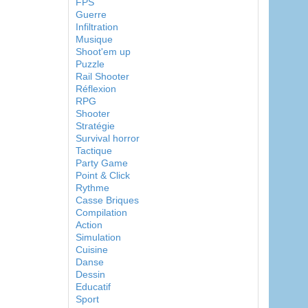
FPS
Guerre
Infiltration
Musique
Shoot'em up
Puzzle
Rail Shooter
Réflexion
RPG
Shooter
Stratégie
Survival horror
Tactique
Party Game
Point & Click
Rythme
Casse Briques
Compilation
Action
Simulation
Cuisine
Danse
Dessin
Educatif
Sport