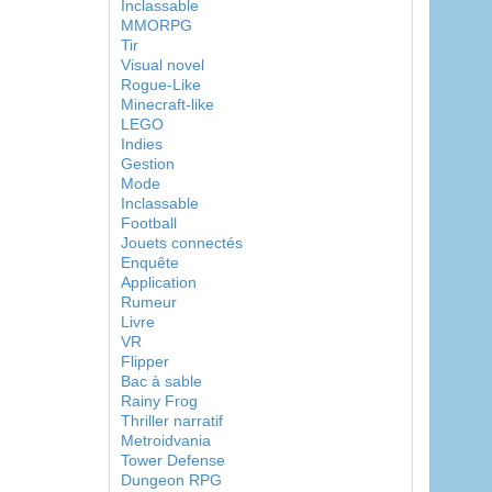
Inclassable
MMORPG
Tir
Visual novel
Rogue-Like
Minecraft-like
LEGO
Indies
Gestion
Mode
Inclassable
Football
Jouets connectés
Enquête
Application
Rumeur
Livre
VR
Flipper
Bac à sable
Rainy Frog
Thriller narratif
Metroidvania
Tower Defense
Dungeon RPG