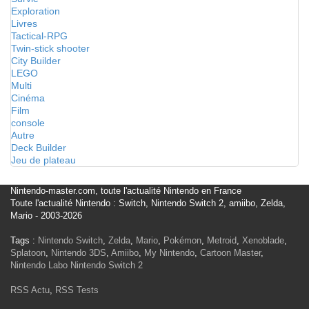
Exploration
Livres
Tactical-RPG
Twin-stick shooter
City Builder
LEGO
Multi
Cinéma
Film
console
Autre
Deck Builder
Jeu de plateau
Nintendo-master.com, toute l'actualité Nintendo en France
Toute l'actualité Nintendo : Switch, Nintendo Switch 2, amiibo, Zelda,
Mario - 2003-2026
Tags :
Nintendo Switch
,
Zelda
,
Mario
,
Pokémon
,
Metroid
,
Xenoblade
,
Splatoon
,
Nintendo 3DS
,
Amiibo
,
My Nintendo
,
Cartoon Master
,
Nintendo Labo
Nintendo Switch 2
RSS Actu
,
RSS Tests