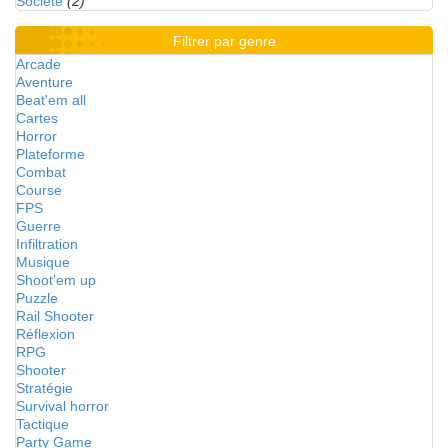
Société
(2)
Filtrer par genre
Arcade
Aventure
Beat'em all
Cartes
Horror
Plateforme
Combat
Course
FPS
Guerre
Infiltration
Musique
Shoot'em up
Puzzle
Rail Shooter
Réflexion
RPG
Shooter
Stratégie
Survival horror
Tactique
Party Game