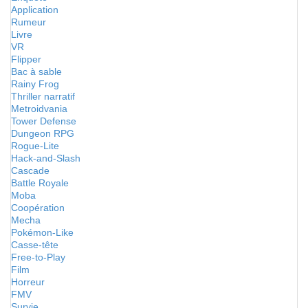
Application
Rumeur
Livre
VR
Flipper
Bac à sable
Rainy Frog
Thriller narratif
Metroidvania
Tower Defense
Dungeon RPG
Rogue-Lite
Hack-and-Slash
Cascade
Battle Royale
Moba
Coopération
Mecha
Pokémon-Like
Casse-tête
Free-to-Play
Film
Horreur
FMV
Survie