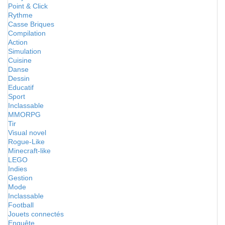
Point & Click
Rythme
Casse Briques
Compilation
Action
Simulation
Cuisine
Danse
Dessin
Educatif
Sport
Inclassable
MMORPG
Tir
Visual novel
Rogue-Like
Minecraft-like
LEGO
Indies
Gestion
Mode
Inclassable
Football
Jouets connectés
Enquête