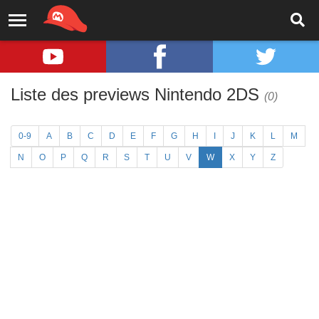
Liste des previews Nintendo 2DS
(0)
0-9
A
B
C
D
E
F
G
H
I
J
K
L
M
N
O
P
Q
R
S
T
U
V
W
X
Y
Z