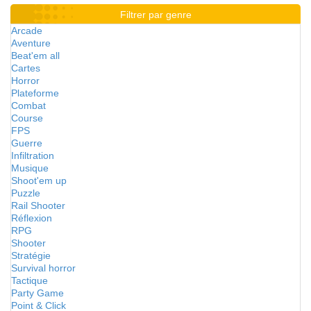
Filtrer par genre
Arcade
Aventure
Beat'em all
Cartes
Horror
Plateforme
Combat
Course
FPS
Guerre
Infiltration
Musique
Shoot'em up
Puzzle
Rail Shooter
Réflexion
RPG
Shooter
Stratégie
Survival horror
Tactique
Party Game
Point & Click