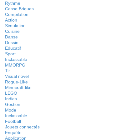
Rythme
Casse Briques
Compilation
Action
Simulation
Cuisine
Danse
Dessin
Educatif
Sport
Inclassable
MMORPG
Tir
Visual novel
Rogue-Like
Minecraft-like
LEGO
Indies
Gestion
Mode
Inclassable
Football
Jouets connectés
Enquête
Application