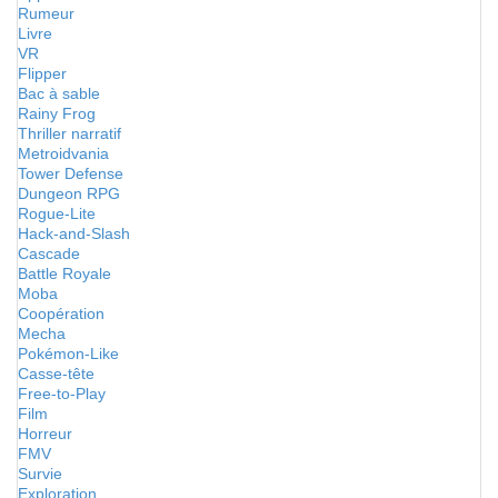
Rumeur
Livre
VR
Flipper
Bac à sable
Rainy Frog
Thriller narratif
Metroidvania
Tower Defense
Dungeon RPG
Rogue-Lite
Hack-and-Slash
Cascade
Battle Royale
Moba
Coopération
Mecha
Pokémon-Like
Casse-tête
Free-to-Play
Film
Horreur
FMV
Survie
Exploration