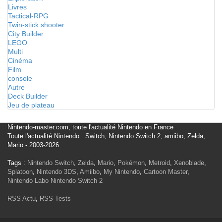
Livres
Tactical-RPG
Twin-stick shooter
City Builder
LEGO
Multi
Cinéma
Film
console
Autre
Deck Builder
Jeu de plateau
Nintendo-master.com, toute l'actualité Nintendo en France
Toute l'actualité Nintendo : Switch, Nintendo Switch 2, amiibo, Zelda,
Mario - 2003-2026
Tags :
Nintendo Switch
,
Zelda
,
Mario
,
Pokémon
,
Metroid
,
Xenoblade
,
Splatoon
,
Nintendo 3DS
,
Amiibo
,
My Nintendo
,
Cartoon Master
,
Nintendo Labo
Nintendo Switch 2
RSS Actu
,
RSS Tests