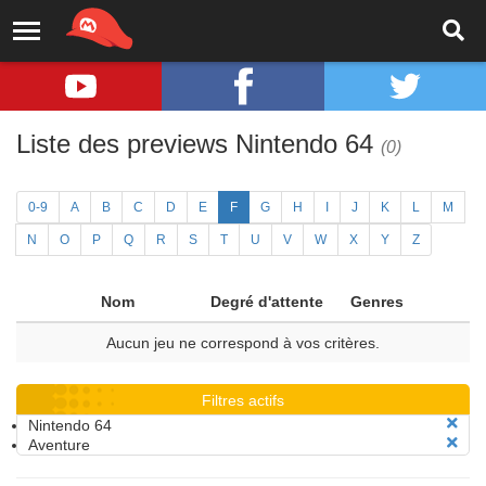
Liste des previews Nintendo 64
(0)
0-9
A
B
C
D
E
F
G
H
I
J
K
L
M
N
O
P
Q
R
S
T
U
V
W
X
Y
Z
Nom
Degré d'attente
Genres
Aucun jeu ne correspond à vos critères.
Filtres actifs
Nintendo 64
Aventure