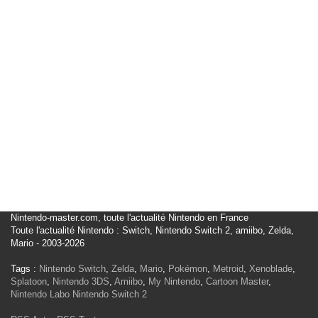
Nintendo-master.com, toute l'actualité Nintendo en France
Toute l'actualité Nintendo : Switch, Nintendo Switch 2, amiibo, Zelda,
Mario - 2003-2026
Tags :
Nintendo Switch
,
Zelda
,
Mario
,
Pokémon
,
Metroid
,
Xenoblade
,
Splatoon
,
Nintendo 3DS
,
Amiibo
,
My Nintendo
,
Cartoon Master
,
Nintendo Labo
Nintendo Switch 2