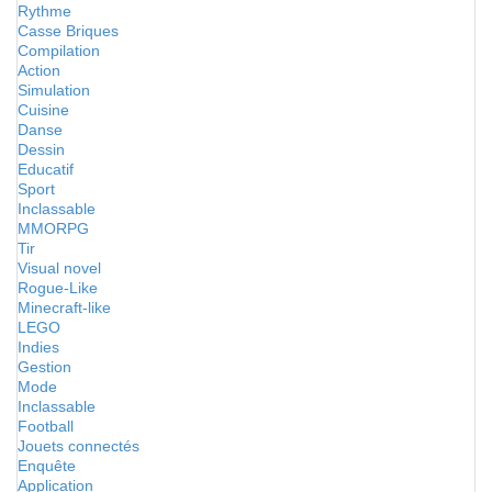
Rythme
Casse Briques
Compilation
Action
Simulation
Cuisine
Danse
Dessin
Educatif
Sport
Inclassable
MMORPG
Tir
Visual novel
Rogue-Like
Minecraft-like
LEGO
Indies
Gestion
Mode
Inclassable
Football
Jouets connectés
Enquête
Application