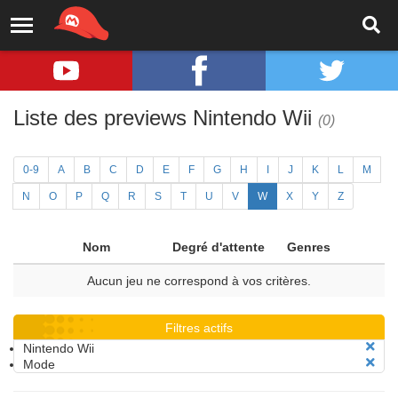
Liste des previews Nintendo Wii
(0)
0-9
A
B
C
D
E
F
G
H
I
J
K
L
M
N
O
P
Q
R
S
T
U
V
W
X
Y
Z
Nom
Degré d'attente
Genres
Aucun jeu ne correspond à vos critères.
Filtres actifs
Nintendo Wii
Mode