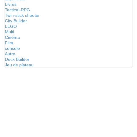
Livres
Tactical-RPG
Twin-stick shooter
City Builder
LEGO
Multi
Cinéma
Film
console
Autre
Deck Builder
Jeu de plateau