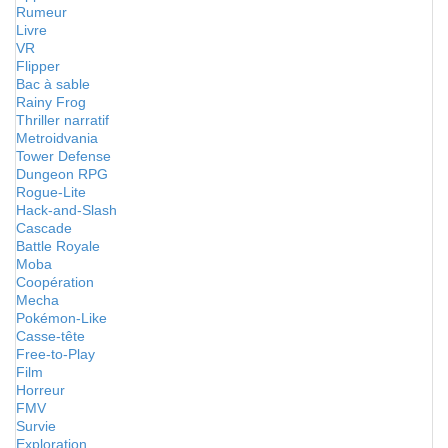
Rumeur
Livre
VR
Flipper
Bac à sable
Rainy Frog
Thriller narratif
Metroidvania
Tower Defense
Dungeon RPG
Rogue-Lite
Hack-and-Slash
Cascade
Battle Royale
Moba
Coopération
Mecha
Pokémon-Like
Casse-tête
Free-to-Play
Film
Horreur
FMV
Survie
Exploration