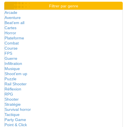
Filtrer par genre
Arcade
Aventure
Beat'em all
Cartes
Horror
Plateforme
Combat
Course
FPS
Guerre
Infiltration
Musique
Shoot'em up
Puzzle
Rail Shooter
Réflexion
RPG
Shooter
Stratégie
Survival horror
Tactique
Party Game
Point & Click