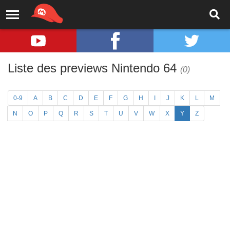
Liste des previews Nintendo 64
(0)
0-9
A
B
C
D
E
F
G
H
I
J
K
L
M
N
O
P
Q
R
S
T
U
V
W
X
Y
Z