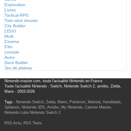
Exploration
Livres
Tactical-RPG
Twin-stick shooter
City Builder
LEGO
Multi
Cinéma
Film
console
Autre
Deck Builder
Jeu de plateau
Nintendo-master.com, toute l'actualité Nintendo en France
Toute l'actualité Nintendo : Switch, Nintendo Switch 2, amiibo, Zelda,
Mario - 2003-2026
Tags :
Nintendo Switch
,
Zelda
,
Mario
,
Pokémon
,
Metroid
,
Xenoblade
,
Splatoon
,
Nintendo 3DS
,
Amiibo
,
My Nintendo
,
Cartoon Master
,
Nintendo Labo
Nintendo Switch 2
RSS Actu
,
RSS Tests