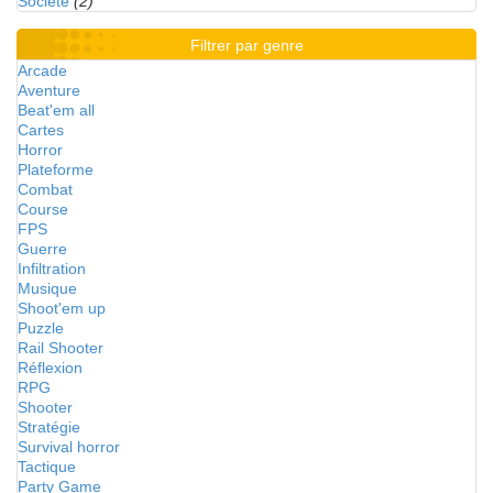
Société
(2)
Filtrer par genre
Arcade
Aventure
Beat'em all
Cartes
Horror
Plateforme
Combat
Course
FPS
Guerre
Infiltration
Musique
Shoot'em up
Puzzle
Rail Shooter
Réflexion
RPG
Shooter
Stratégie
Survival horror
Tactique
Party Game