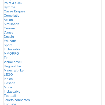
Point & Click
Rythme
Casse Briques
Compilation
Action
Simulation
Cuisine
Danse
Dessin
Educatif
Sport
Inclassable
MMORPG
Tir
Visual novel
Rogue-Like
Minecraft-like
LEGO
Indies
Gestion
Mode
Inclassable
Football
Jouets connectés
Enquête