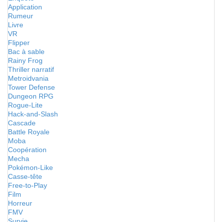
Application
Rumeur
Livre
VR
Flipper
Bac à sable
Rainy Frog
Thriller narratif
Metroidvania
Tower Defense
Dungeon RPG
Rogue-Lite
Hack-and-Slash
Cascade
Battle Royale
Moba
Coopération
Mecha
Pokémon-Like
Casse-tête
Free-to-Play
Film
Horreur
FMV
Survie