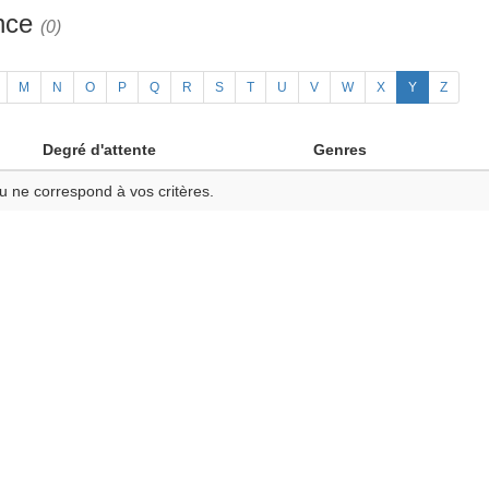
ance
(0)
M
N
O
P
Q
R
S
T
U
V
W
X
Y
Z
Degré d'attente
Genres
u ne correspond à vos critères.