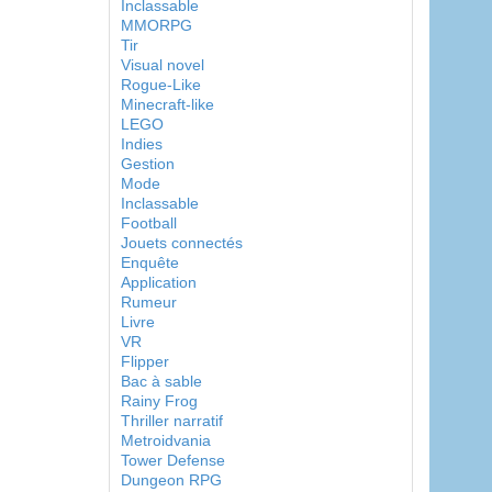
Inclassable
MMORPG
Tir
Visual novel
Rogue-Like
Minecraft-like
LEGO
Indies
Gestion
Mode
Inclassable
Football
Jouets connectés
Enquête
Application
Rumeur
Livre
VR
Flipper
Bac à sable
Rainy Frog
Thriller narratif
Metroidvania
Tower Defense
Dungeon RPG