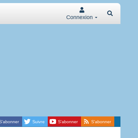
Connexion
S'abonner
Suivre
S'abonner
S'abonner