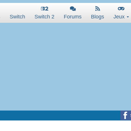
s
Switch
Switch 2
Forums
Blogs
Jeux