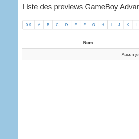
Liste des previews GameBoy Adv
0-9
A
B
C
D
E
F
G
H
I
J
K
L
Nom
Aucun je