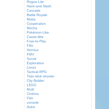
Rogue-Lite
Hack-and-Slash
Cascade
Battle Royale
Moba
Coopération
Mecha
Pokémon-Like
Casse-tête
Free-to-Play
Film
Horreur
FMV
Survie
Exploration
Livres
Tactical-RPG
Twin-stick shooter
City Builder
LEGO
Multi
Cinéma
Film
console
Autre