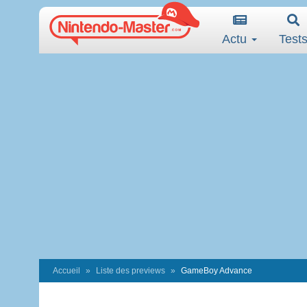
Actu
Test
Accueil
Liste des previews
GameBoy Advance