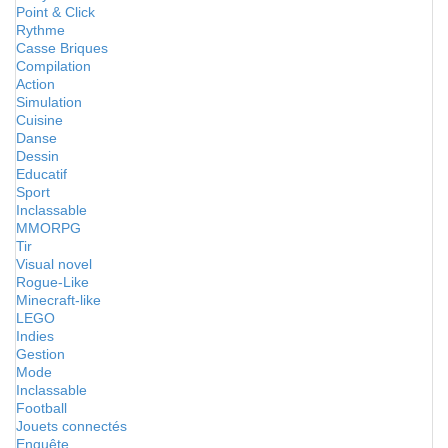
Point & Click
Rythme
Casse Briques
Compilation
Action
Simulation
Cuisine
Danse
Dessin
Educatif
Sport
Inclassable
MMORPG
Tir
Visual novel
Rogue-Like
Minecraft-like
LEGO
Indies
Gestion
Mode
Inclassable
Football
Jouets connectés
Enquête