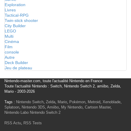
Exploration
Livres
Tactical-RPG
Twin-stick shooter
City Builder
LEGO
Multi
Cinéma
Film
console
Autre
Deck Builder
Jeu de plateau
Nintendo-master.com, toute l'actualité Nintendo en France
Toute l'actualité Nintendo : Switch, Nintendo Switch 2, amiibo, Zelda,
Mario - 2003-2026
Tags :
Nintendo Switch
,
Zelda
,
Mario
,
Pokémon
,
Metroid
,
Xenoblade
,
Splatoon
,
Nintendo 3DS
,
Amiibo
,
My Nintendo
,
Cartoon Master
,
Nintendo Labo
Nintendo Switch 2
RSS Actu
,
RSS Tests