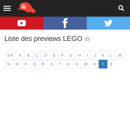
Liste des previews LEGO
(0)
0-9
A
B
C
D
E
F
G
H
I
J
K
L
M
N
O
P
Q
R
S
T
U
V
W
X
Y
Z