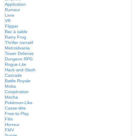
Application
Rumeur
Livre
VR
Flipper
Bac à sable
Rainy Frog
Thriller narratif
Metroidvania
Tower Defense
Dungeon RPG
Rogue-Lite
Hack-and-Slash
Cascade
Battle Royale
Moba
Coopération
Mecha
Pokémon-Like
Casse-tête
Free-to-Play
Film
Horreur
FMV
Survie