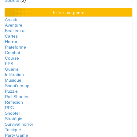
Société
(2)
Filtrer par genre
Arcade
Aventure
Beat'em all
Cartes
Horror
Plateforme
Combat
Course
FPS
Guerre
Infiltration
Musique
Shoot'em up
Puzzle
Rail Shooter
Réflexion
RPG
Shooter
Stratégie
Survival horror
Tactique
Party Game