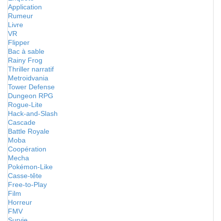
Application
Rumeur
Livre
VR
Flipper
Bac à sable
Rainy Frog
Thriller narratif
Metroidvania
Tower Defense
Dungeon RPG
Rogue-Lite
Hack-and-Slash
Cascade
Battle Royale
Moba
Coopération
Mecha
Pokémon-Like
Casse-tête
Free-to-Play
Film
Horreur
FMV
Survie