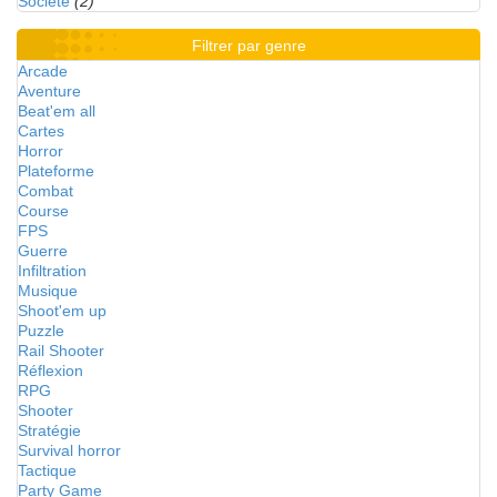
Société
(2)
Filtrer par genre
Arcade
Aventure
Beat'em all
Cartes
Horror
Plateforme
Combat
Course
FPS
Guerre
Infiltration
Musique
Shoot'em up
Puzzle
Rail Shooter
Réflexion
RPG
Shooter
Stratégie
Survival horror
Tactique
Party Game