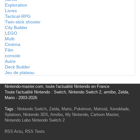
Exploration
Livres
Tactical-RPG
Twin-stick shooter
City Builder
LEGO
Multi
Cinéma
Film
console
Autre
Deck Builder
Jeu de plateau
Nintendo-master.com, toute l'actualité Nintendo en France
Toute l'actualité Nintendo : Switch, Nintendo Switch 2, amiibo, Zelda,
Mario - 2003-2026
Tags :
Nintendo Switch
,
Zelda
,
Mario
,
Pokémon
,
Metroid
,
Xenoblade
,
Splatoon
,
Nintendo 3DS
,
Amiibo
,
My Nintendo
,
Cartoon Master
,
Nintendo Labo
Nintendo Switch 2
RSS Actu
,
RSS Tests