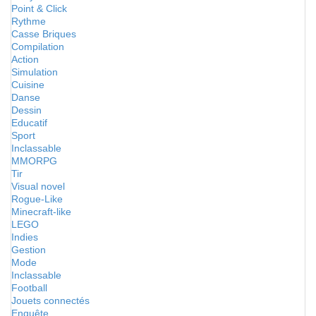
Point & Click
Rythme
Casse Briques
Compilation
Action
Simulation
Cuisine
Danse
Dessin
Educatif
Sport
Inclassable
MMORPG
Tir
Visual novel
Rogue-Like
Minecraft-like
LEGO
Indies
Gestion
Mode
Inclassable
Football
Jouets connectés
Enquête