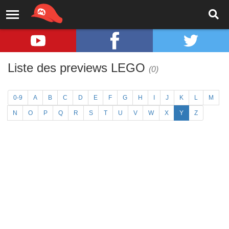
Liste des previews LEGO
(0)
0-9
A
B
C
D
E
F
G
H
I
J
K
L
M
N
O
P
Q
R
S
T
U
V
W
X
Y
Z