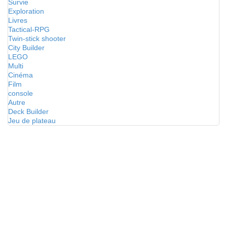
Survie
Exploration
Livres
Tactical-RPG
Twin-stick shooter
City Builder
LEGO
Multi
Cinéma
Film
console
Autre
Deck Builder
Jeu de plateau