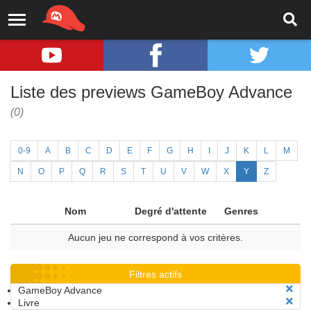
Liste des previews GameBoy Advance
(0)
0-9
A
B
C
D
E
F
G
H
I
J
K
L
M
N
O
P
Q
R
S
T
U
V
W
X
Y
Z
Nom
Degré d'attente
Genres
Aucun jeu ne correspond à vos critères.
Filtres actifs
GameBoy Advance
Livre