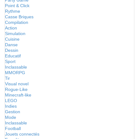
Party Game
Point & Click
Rythme
Casse Briques
Compilation
Action
Simulation
Cuisine
Danse
Dessin
Educatif
Sport
Inclassable
MMORPG
Tir
Visual novel
Rogue-Like
Minecraft-like
LEGO
Indies
Gestion
Mode
Inclassable
Football
Jouets connectés