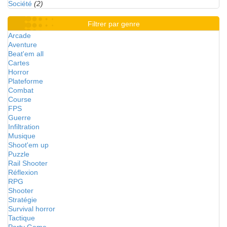
Société
(2)
Filtrer par genre
Arcade
Aventure
Beat'em all
Cartes
Horror
Plateforme
Combat
Course
FPS
Guerre
Infiltration
Musique
Shoot'em up
Puzzle
Rail Shooter
Réflexion
RPG
Shooter
Stratégie
Survival horror
Tactique