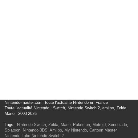
Nintendo-master.com, toute l'actualité Nintendo en France
Toute l'actualité Nintendo : Switch, Nintendo Switch 2, amiibo, Zelda,
Mario - 2003-2026
Tags :
Nintendo Switch
,
Zelda
,
Mario
,
Pokémon
,
Metroid
,
Xenoblade
,
Splatoon
,
Nintendo 3DS
,
Amiibo
,
My Nintendo
,
Cartoon Master
,
Nintendo Labo
Nintendo Switch 2