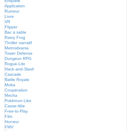
Enquête
Application
Rumeur
Livre
VR
Flipper
Bac à sable
Rainy Frog
Thriller narratif
Metroidvania
Tower Defense
Dungeon RPG
Rogue-Lite
Hack-and-Slash
Cascade
Battle Royale
Moba
Coopération
Mecha
Pokémon-Like
Casse-tête
Free-to-Play
Film
Horreur
FMV