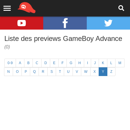
Liste des previews GameBoy Advance
(0)
0-9
A
B
C
D
E
F
G
H
I
J
K
L
M
N
O
P
Q
R
S
T
U
V
W
X
Y
Z