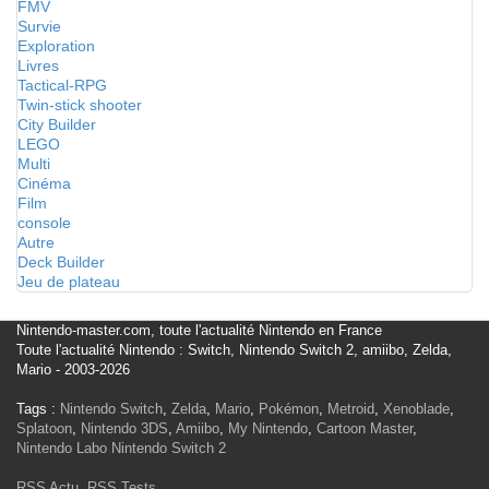
FMV
Survie
Exploration
Livres
Tactical-RPG
Twin-stick shooter
City Builder
LEGO
Multi
Cinéma
Film
console
Autre
Deck Builder
Jeu de plateau
Nintendo-master.com, toute l'actualité Nintendo en France
Toute l'actualité Nintendo : Switch, Nintendo Switch 2, amiibo, Zelda,
Mario - 2003-2026
Tags :
Nintendo Switch
,
Zelda
,
Mario
,
Pokémon
,
Metroid
,
Xenoblade
,
Splatoon
,
Nintendo 3DS
,
Amiibo
,
My Nintendo
,
Cartoon Master
,
Nintendo Labo
Nintendo Switch 2
RSS Actu
,
RSS Tests