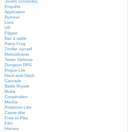
Jouets connectés
Enquête
Application
Rumeur
Livre
VR
Flipper
Bac à sable
Rainy Frog
Thriller narratif
Metroidvania
Tower Defense
Dungeon RPG
Rogue-Lite
Hack-and-Slash
Cascade
Battle Royale
Moba
Coopération
Mecha
Pokémon-Like
Casse-tête
Free-to-Play
Film
Horreur