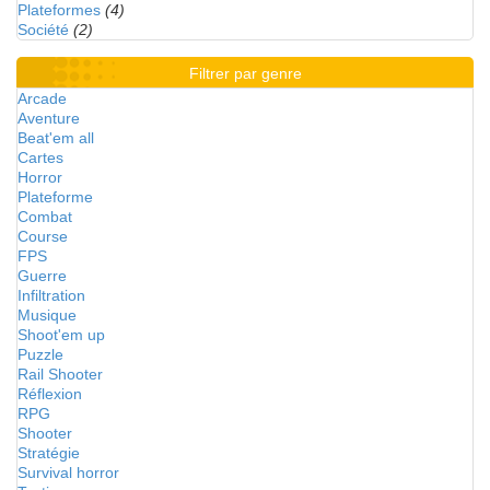
Plateformes
(4)
Société
(2)
Filtrer par genre
Arcade
Aventure
Beat'em all
Cartes
Horror
Plateforme
Combat
Course
FPS
Guerre
Infiltration
Musique
Shoot'em up
Puzzle
Rail Shooter
Réflexion
RPG
Shooter
Stratégie
Survival horror