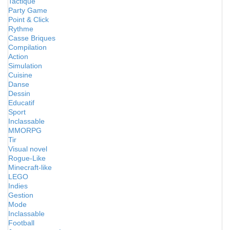
Tactique
Party Game
Point & Click
Rythme
Casse Briques
Compilation
Action
Simulation
Cuisine
Danse
Dessin
Educatif
Sport
Inclassable
MMORPG
Tir
Visual novel
Rogue-Like
Minecraft-like
LEGO
Indies
Gestion
Mode
Inclassable
Football