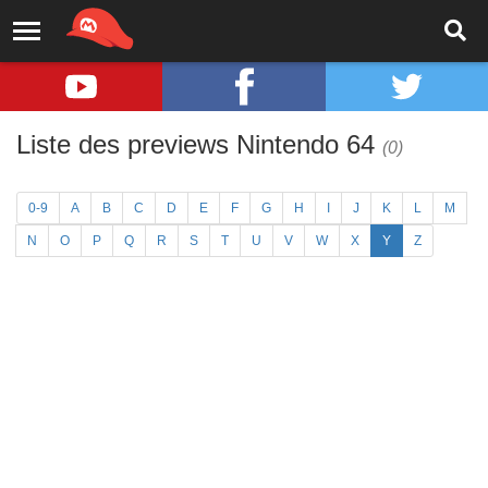
Liste des previews Nintendo 64
(0)
0-9
A
B
C
D
E
F
G
H
I
J
K
L
M
N
O
P
Q
R
S
T
U
V
W
X
Y
Z