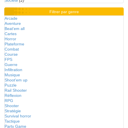
Société
(2)
Filtrer par genre
Arcade
Aventure
Beat'em all
Cartes
Horror
Plateforme
Combat
Course
FPS
Guerre
Infiltration
Musique
Shoot'em up
Puzzle
Rail Shooter
Réflexion
RPG
Shooter
Stratégie
Survival horror
Tactique
Party Game