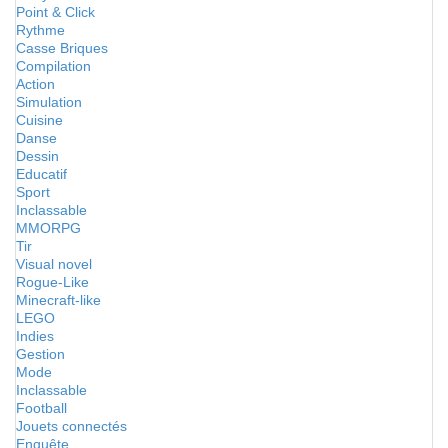
Point & Click
Rythme
Casse Briques
Compilation
Action
Simulation
Cuisine
Danse
Dessin
Educatif
Sport
Inclassable
MMORPG
Tir
Visual novel
Rogue-Like
Minecraft-like
LEGO
Indies
Gestion
Mode
Inclassable
Football
Jouets connectés
Enquête