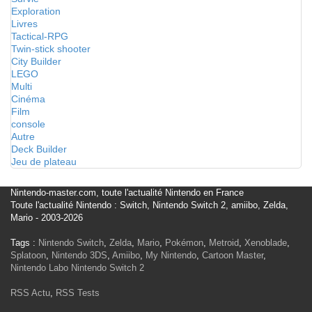
Exploration
Livres
Tactical-RPG
Twin-stick shooter
City Builder
LEGO
Multi
Cinéma
Film
console
Autre
Deck Builder
Jeu de plateau
Nintendo-master.com, toute l'actualité Nintendo en France
Toute l'actualité Nintendo : Switch, Nintendo Switch 2, amiibo, Zelda,
Mario - 2003-2026
Tags :
Nintendo Switch
,
Zelda
,
Mario
,
Pokémon
,
Metroid
,
Xenoblade
,
Splatoon
,
Nintendo 3DS
,
Amiibo
,
My Nintendo
,
Cartoon Master
,
Nintendo Labo
Nintendo Switch 2
RSS Actu
,
RSS Tests