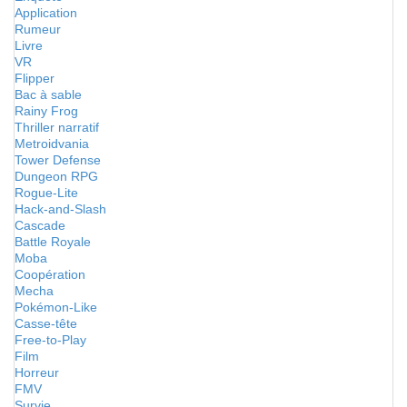
Application
Rumeur
Livre
VR
Flipper
Bac à sable
Rainy Frog
Thriller narratif
Metroidvania
Tower Defense
Dungeon RPG
Rogue-Lite
Hack-and-Slash
Cascade
Battle Royale
Moba
Coopération
Mecha
Pokémon-Like
Casse-tête
Free-to-Play
Film
Horreur
FMV
Survie