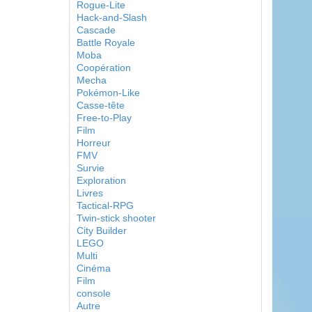
Rogue-Lite
Hack-and-Slash
Cascade
Battle Royale
Moba
Coopération
Mecha
Pokémon-Like
Casse-tête
Free-to-Play
Film
Horreur
FMV
Survie
Exploration
Livres
Tactical-RPG
Twin-stick shooter
City Builder
LEGO
Multi
Cinéma
Film
console
Autre