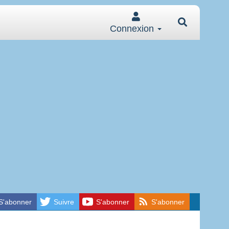
Connexion
S'abonner
Suivre
S'abonner
S'abonner