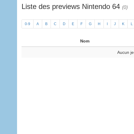
Liste des previews Nintendo 64
(0)
0-9
A
B
C
D
E
F
G
H
I
J
K
L
Nom
Aucun je