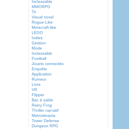
Inclassable
MMORPG
Tir
Visual novel
Rogue-Like
Minecraft-like
LEGO
Indies
Gestion
Mode
Inclassable
Football
Jouets connectés
Enquête
Application
Rumeur
Livre
VR
Flipper
Bac à sable
Rainy Frog
Thriller narratif
Metroidvania
Tower Defense
Dungeon RPG