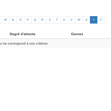
M
N
O
P
Q
R
S
T
U
V
W
X
Y
Z
Degré d'attente
Genres
u ne correspond à vos critères.