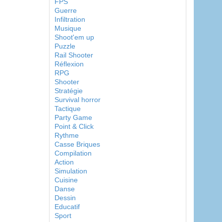
FPS
Guerre
Infiltration
Musique
Shoot'em up
Puzzle
Rail Shooter
Réflexion
RPG
Shooter
Stratégie
Survival horror
Tactique
Party Game
Point & Click
Rythme
Casse Briques
Compilation
Action
Simulation
Cuisine
Danse
Dessin
Educatif
Sport