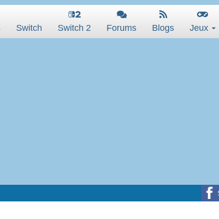
s
Switch
Switch 2
Forums
Blogs
Jeux