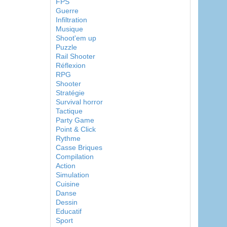
FPS
Guerre
Infiltration
Musique
Shoot'em up
Puzzle
Rail Shooter
Réflexion
RPG
Shooter
Stratégie
Survival horror
Tactique
Party Game
Point & Click
Rythme
Casse Briques
Compilation
Action
Simulation
Cuisine
Danse
Dessin
Educatif
Sport