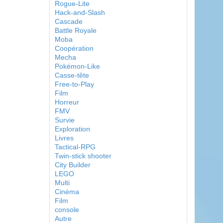
Rogue-Lite
Hack-and-Slash
Cascade
Battle Royale
Moba
Coopération
Mecha
Pokémon-Like
Casse-tête
Free-to-Play
Film
Horreur
FMV
Survie
Exploration
Livres
Tactical-RPG
Twin-stick shooter
City Builder
LEGO
Multi
Cinéma
Film
console
Autre