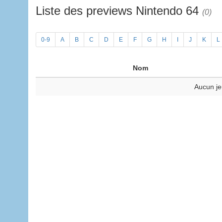
Liste des previews Nintendo 64
(0)
0-9
A
B
C
D
E
F
G
H
I
J
K
L
Nom
Aucun je