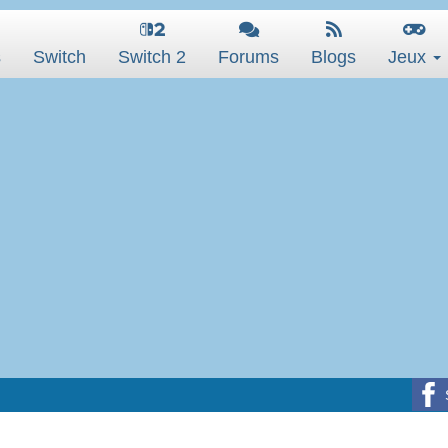
s
Switch
Switch 2
Forums
Blogs
Jeux