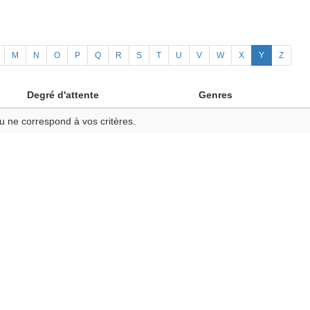
M
N
O
P
Q
R
S
T
U
V
W
X
Y
Z
Degré d'attente
Genres
u ne correspond à vos critères.