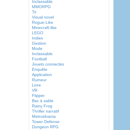
Inclassable
MMORPG
Tir
Visual novel
Rogue-Like
Minecraft-like
LEGO
Indies
Gestion
Mode
Inclassable
Football
Jouets connectés
Enquête
Application
Rumeur
Livre
VR
Flipper
Bac à sable
Rainy Frog
Thriller narratif
Metroidvania
Tower Defense
Dungeon RPG