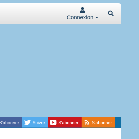
Connexion
S'abonner
Suivre
S'abonner
S'abonner