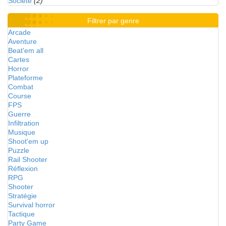
Société
(2)
Filtrer par genre
Arcade
Aventure
Beat'em all
Cartes
Horror
Plateforme
Combat
Course
FPS
Guerre
Infiltration
Musique
Shoot'em up
Puzzle
Rail Shooter
Réflexion
RPG
Shooter
Stratégie
Survival horror
Tactique
Party Game