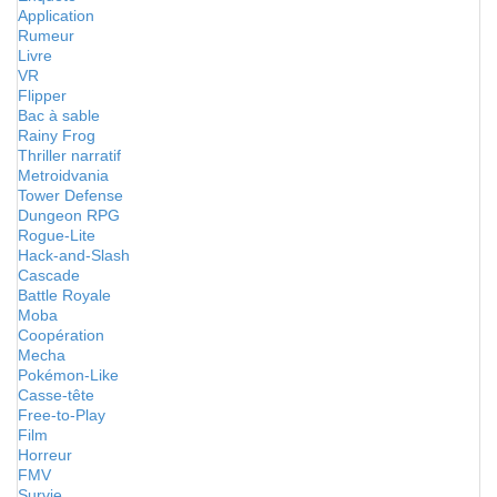
Application
Rumeur
Livre
VR
Flipper
Bac à sable
Rainy Frog
Thriller narratif
Metroidvania
Tower Defense
Dungeon RPG
Rogue-Lite
Hack-and-Slash
Cascade
Battle Royale
Moba
Coopération
Mecha
Pokémon-Like
Casse-tête
Free-to-Play
Film
Horreur
FMV
Survie