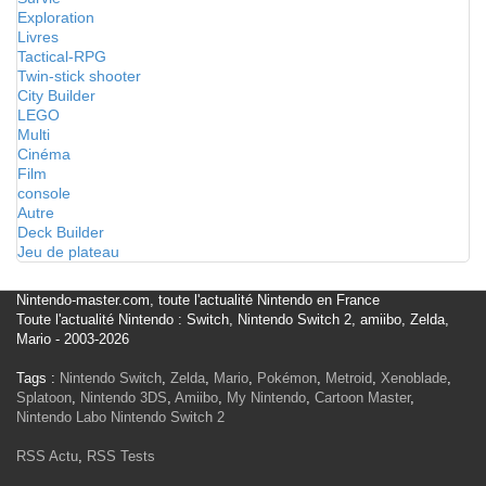
Exploration
Livres
Tactical-RPG
Twin-stick shooter
City Builder
LEGO
Multi
Cinéma
Film
console
Autre
Deck Builder
Jeu de plateau
Nintendo-master.com, toute l'actualité Nintendo en France
Toute l'actualité Nintendo : Switch, Nintendo Switch 2, amiibo, Zelda,
Mario - 2003-2026
Tags :
Nintendo Switch
,
Zelda
,
Mario
,
Pokémon
,
Metroid
,
Xenoblade
,
Splatoon
,
Nintendo 3DS
,
Amiibo
,
My Nintendo
,
Cartoon Master
,
Nintendo Labo
Nintendo Switch 2
RSS Actu
,
RSS Tests