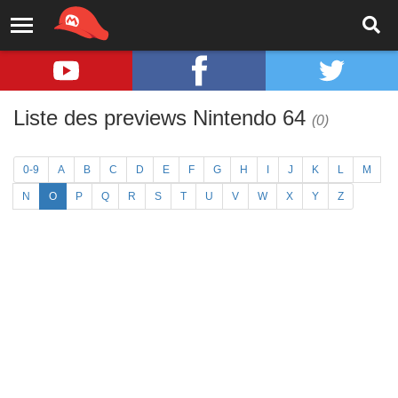
Liste des previews Nintendo 64
(0)
0-9
A
B
C
D
E
F
G
H
I
J
K
L
M
N
O
P
Q
R
S
T
U
V
W
X
Y
Z