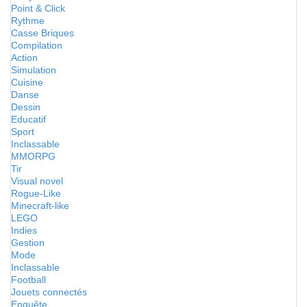
Point & Click
Rythme
Casse Briques
Compilation
Action
Simulation
Cuisine
Danse
Dessin
Educatif
Sport
Inclassable
MMORPG
Tir
Visual novel
Rogue-Like
Minecraft-like
LEGO
Indies
Gestion
Mode
Inclassable
Football
Jouets connectés
Enquête