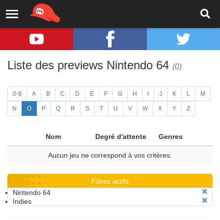
Liste des previews Nintendo 64
(0)
0-9
A
B
C
D
E
F
G
H
I
J
K
L
M
N
O
P
Q
R
S
T
U
V
W
X
Y
Z
Nom
Degré d'attente
Genres
Aucun jeu ne correspond à vos critères.
Filtres actifs
Nintendo 64
Indies