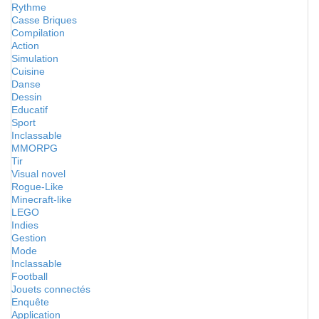
Rythme
Casse Briques
Compilation
Action
Simulation
Cuisine
Danse
Dessin
Educatif
Sport
Inclassable
MMORPG
Tir
Visual novel
Rogue-Like
Minecraft-like
LEGO
Indies
Gestion
Mode
Inclassable
Football
Jouets connectés
Enquête
Application