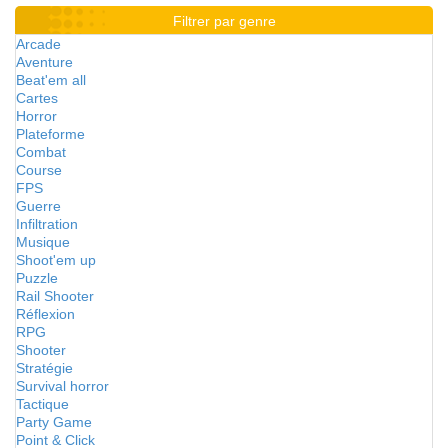
Filtrer par genre
Arcade
Aventure
Beat'em all
Cartes
Horror
Plateforme
Combat
Course
FPS
Guerre
Infiltration
Musique
Shoot'em up
Puzzle
Rail Shooter
Réflexion
RPG
Shooter
Stratégie
Survival horror
Tactique
Party Game
Point & Click