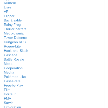
Rumeur
Livre
VR
Flipper
Bac à sable
Rainy Frog
Thriller narratif
Metroidvania
Tower Defense
Dungeon RPG
Rogue-Lite
Hack-and-Slash
Cascade
Battle Royale
Moba
Coopération
Mecha
Pokémon-Like
Casse-tête
Free-to-Play
Film
Horreur
FMV
Survie
Exploration