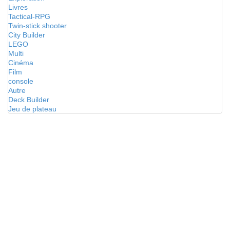
Livres
Tactical-RPG
Twin-stick shooter
City Builder
LEGO
Multi
Cinéma
Film
console
Autre
Deck Builder
Jeu de plateau