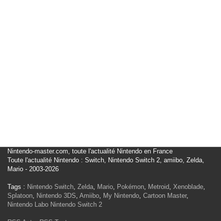
Nintendo-master.com, toute l'actualité Nintendo en France
Toute l'actualité Nintendo : Switch, Nintendo Switch 2, amiibo, Zelda,
Mario - 2003-2026
Tags :
Nintendo Switch
,
Zelda
,
Mario
,
Pokémon
,
Metroid
,
Xenoblade
,
Splatoon
,
Nintendo 3DS
,
Amiibo
,
My Nintendo
,
Cartoon Master
,
Nintendo Labo
Nintendo Switch 2