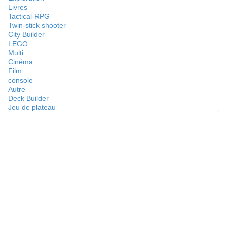
Livres
Tactical-RPG
Twin-stick shooter
City Builder
LEGO
Multi
Cinéma
Film
console
Autre
Deck Builder
Jeu de plateau