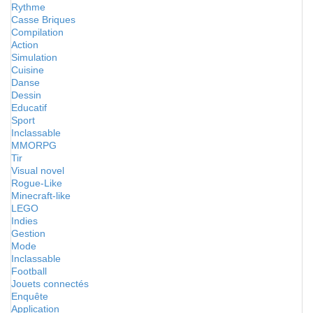
Rythme
Casse Briques
Compilation
Action
Simulation
Cuisine
Danse
Dessin
Educatif
Sport
Inclassable
MMORPG
Tir
Visual novel
Rogue-Like
Minecraft-like
LEGO
Indies
Gestion
Mode
Inclassable
Football
Jouets connectés
Enquête
Application