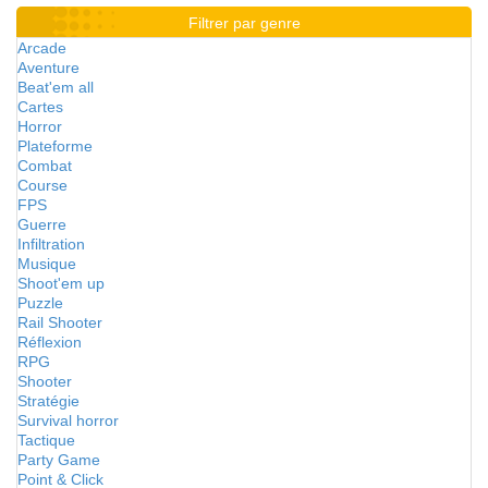
Filtrer par genre
Arcade
Aventure
Beat'em all
Cartes
Horror
Plateforme
Combat
Course
FPS
Guerre
Infiltration
Musique
Shoot'em up
Puzzle
Rail Shooter
Réflexion
RPG
Shooter
Stratégie
Survival horror
Tactique
Party Game
Point & Click