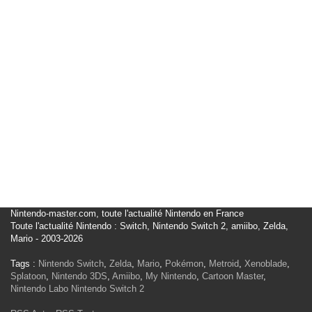
Nintendo-master.com, toute l'actualité Nintendo en France
Toute l'actualité Nintendo : Switch, Nintendo Switch 2, amiibo, Zelda,
Mario - 2003-2026
Tags :
Nintendo Switch
,
Zelda
,
Mario
,
Pokémon
,
Metroid
,
Xenoblade
,
Splatoon
,
Nintendo 3DS
,
Amiibo
,
My Nintendo
,
Cartoon Master
,
Nintendo Labo
Nintendo Switch 2