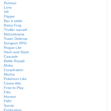
Rumeur
Livre
VR
Flipper
Bac à sable
Rainy Frog
Thriller narratif
Metroidvania
Tower Defense
Dungeon RPG
Rogue-Lite
Hack-and-Slash
Cascade
Battle Royale
Moba
Coopération
Mecha
Pokémon-Like
Casse-tête
Free-to-Play
Film
Horreur
FMV
Survie
Exploration