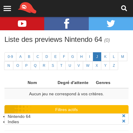
Liste des previews Nintendo 64
(0)
0-9
A
B
C
D
E
F
G
H
I
J
K
L
M
N
O
P
Q
R
S
T
U
V
W
X
Y
Z
Nom
Degré d'attente
Genres
Aucun jeu ne correspond à vos critères.
Filtres actifs
Nintendo 64
Indies