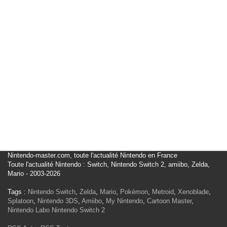
Nintendo-master.com, toute l'actualité Nintendo en France
Toute l'actualité Nintendo : Switch, Nintendo Switch 2, amiibo, Zelda,
Mario - 2003-2026
Tags :
Nintendo Switch
,
Zelda
,
Mario
,
Pokémon
,
Metroid
,
Xenoblade
,
Splatoon
,
Nintendo 3DS
,
Amiibo
,
My Nintendo
,
Cartoon Master
,
Nintendo Labo
Nintendo Switch 2