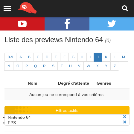
Liste des previews Nintendo 64
(0)
0-9
A
B
C
D
E
F
G
H
I
J
K
L
M
N
O
P
Q
R
S
T
U
V
W
X
Y
Z
Nom
Degré d'attente
Genres
Aucun jeu ne correspond à vos critères.
Filtres actifs
Nintendo 64
FPS