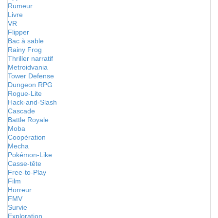
Rumeur
Livre
VR
Flipper
Bac à sable
Rainy Frog
Thriller narratif
Metroidvania
Tower Defense
Dungeon RPG
Rogue-Lite
Hack-and-Slash
Cascade
Battle Royale
Moba
Coopération
Mecha
Pokémon-Like
Casse-tête
Free-to-Play
Film
Horreur
FMV
Survie
Exploration