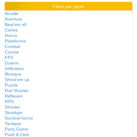
Filtrer par genre
Arcade
Aventure
Beat'em all
Cartes
Horror
Plateforme
Combat
Course
FPS
Guerre
Infiltration
Musique
Shoot'em up
Puzzle
Rail Shooter
Réflexion
RPG
Shooter
Stratégie
Survival horror
Tactique
Party Game
Point & Click