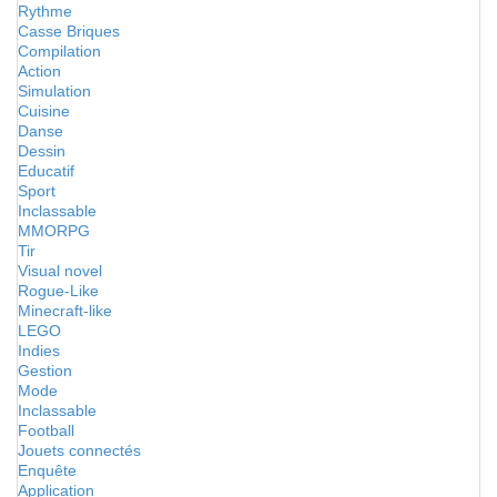
Rythme
Casse Briques
Compilation
Action
Simulation
Cuisine
Danse
Dessin
Educatif
Sport
Inclassable
MMORPG
Tir
Visual novel
Rogue-Like
Minecraft-like
LEGO
Indies
Gestion
Mode
Inclassable
Football
Jouets connectés
Enquête
Application