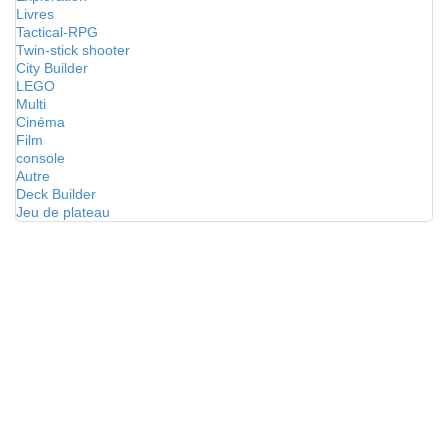
Livres
Tactical-RPG
Twin-stick shooter
City Builder
LEGO
Multi
Cinéma
Film
console
Autre
Deck Builder
Jeu de plateau